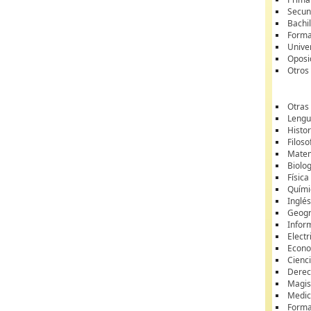
Secun
Bachil
Forma
Unive
Oposi
Otros
Otras
Lengua
Histor
Filoso
Matem
Biolo
Física
Quími
Inglé
Geogr
Infor
Electr
Econ
Cienci
Dere
Magis
Medic
Forma