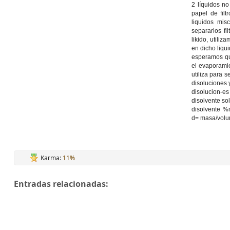
2 líquidos n
papel de filt
liquidos mis
separarlos
fi
likido, utiliz
en dicho liqu
esperamos qu
el evaporamie
utiliza para 
disoluciones 
disolucion
-es
disolvente
so
disolvente %
d= masa/volu
Karma:
11%
Entradas relacionadas: