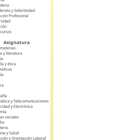
daria
lerato y Selectividad
ción Profesional
rsidad
ción
 cursos
Asignatura
 materias
 y literatura
ia
fía y ética
áticas
gía
ca
s
afía
mática y Telecomunicaciones
icidad y Electrónica
omía
as sociales
cho
terio
ina y Salud
ción y Orientación Laboral