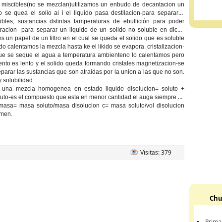
o miscibles(no se mezclan)utilizamos un enbudo de decantacion un
ro se quea el solio ai i el liquido pasa
destilacion
-para separar 2
cibles, sustancias dstintas tamperaturas de ebullición para poder
ltracion
- para separar un liquido de un solido no soluble en dicho
ams un papel de un filtro en el cual se queda el solido que es soluble
ido calentamos la mezcla hasta ke el likido se evapora.
cristalizacion
-
e se seque el agua a temperatura ambienteno lo calentamos pero
nto es lento y el solido queda formando cristales
magnetizacion
-se
separar las sustancias que son atraidas por la union a las que no son.
y solubilidad
 una mezcla homogenea en estado liquido disolucion= soluto +
luto
-es el compuesto que esta en menor cantidad el auga siempre es
masa= masa soluto/masa disolucion c= masa soluto/vol disolucion
men.
Visitas: 379
Chu
Prima