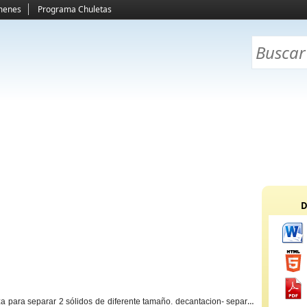
menes
Programa Chuletas
D
liza para separar 2 sólidos de diferente tamaño.
decantacion
- separar