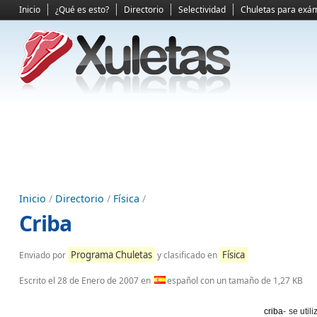
Inicio
¿Qué es esto?
Directorio
Selectividad
Chuletas para exá
Inicio
/
Directorio
/
Física
/
Criba
Programa Chuletas
Física
Enviado por
y clasificado en
Escrito el
28 de Enero de 2007
en
español con un tamaño de 1,27 KB
criba
- se uti