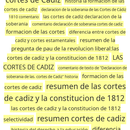
historia la formacion de las
cortes de cadiz
declaracion de la soberania de las Cortes de Cádiz
las cortes de cadiz declaracion de la
1810 comentario
soberania
comentario declaración de soberania cortes de cadiz
formacion de las cortes
diferencia entre cortes de
resumen de la
cadiz y cortes estamentales
pregunta de pau de la revolucion liberal:las
LAS
cortes de cadiz y la constitucion de 1812
CORTES DE CADIZ
comentario de texto de "Declaracion de
formacion de las
soberania de las. cortes de Cadiz" historia
resumen de las cortes
cortes de cadiz
de cadiz y la constitucion de 1812
las cortes de cadiz y la constitucion de 1812
resumen cortes de cadiz
selectividad
diferencia
historia del derecho a la educación