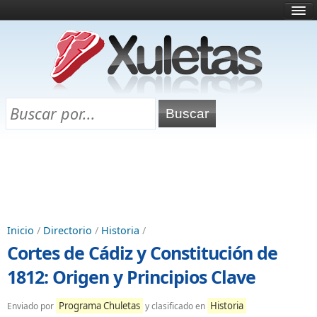
Inicio
¿Qué es esto?
Directorio
Selectividad
Chuletas para exámenes
Programa Chuletas
Inicio
/
Directorio
/
Historia
/
Cortes de Cádiz y Constitución de
1812: Origen y Principios Clave
Programa Chuletas
Historia
Enviado por
y clasificado en