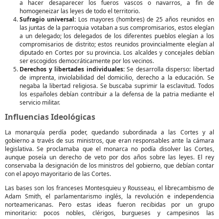
a hacer desaparecer los fueros vascos o navarros, a fin de
homogeneizar las leyes de todo el territorio.
Sufragio universal:
Los mayores (hombres) de 25 años reunidos en
las juntas de la parroquia votaban a sus compromisarios, estos elegían
a un delegado; los delegados de los diferentes pueblos elegían a los
compromisarios de distrito; estos reunidos provincialmente elegían al
diputado en Cortes por su provincia. Los alcaldes y concejales debían
ser escogidos democráticamente por los vecinos.
Derechos y libertades individuales:
Se desarrolla disperso: libertad
de imprenta, inviolabilidad del domicilio, derecho a la educación. Se
negaba la libertad religiosa. Se buscaba suprimir la esclavitud. Todos
los españoles debían contribuir a la defensa de la patria mediante el
servicio militar.
Influencias Ideológicas
La monarquía perdía poder, quedando subordinada a las Cortes y al
gobierno a través de sus ministros, que eran responsables ante la cámara
legislativa. Se proclamaba que el monarca no podía disolver las Cortes,
aunque poseía un derecho de veto por dos años sobre las leyes. El rey
conservaba la designación de los ministros del gobierno, que debían contar
con el apoyo mayoritario de las Cortes.
Las bases son los franceses Montesquieu y Rousseau, el librecambismo de
Adam Smith, el parlamentarismo inglés, la revolución e independencia
norteamericanas. Pero estas ideas fueron recibidas por un grupo
minoritario: pocos nobles, clérigos, burgueses y campesinos las