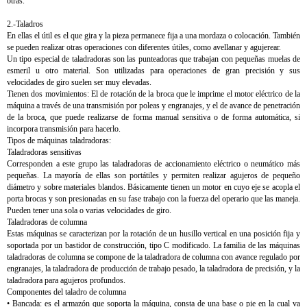
otras.
2.-Taladros
En ellas el útil es el que gira y la pieza permanece fija a una mordaza o colocación. También
se pueden realizar otras operaciones con diferentes útiles, como avellanar y agujerear.
Un tipo especial de taladradoras son las punteadoras que trabajan con pequeñas muelas de
esmeril u otro material. Son utilizadas para operaciones de gran precisión y sus
velocidades de giro suelen ser muy elevadas.
Tienen dos movimientos: El de rotación de la broca que le imprime el motor eléctrico de la
máquina a través de una transmisión por poleas y engranajes, y el de avance de penetración
de la broca, que puede realizarse de forma manual sensitiva o de forma automática, si
incorpora transmisión para hacerlo.
Tipos de máquinas taladradoras:
Taladradoras sensitivas
Corresponden a este grupo las taladradoras de accionamiento eléctrico o neumático más
pequeñas. La mayoría de ellas son portátiles y permiten realizar agujeros de pequeño
diámetro y sobre materiales blandos. Básicamente tienen un motor en cuyo eje se acopla el
porta brocas y son presionadas en su fase trabajo con la fuerza del operario que las maneja.
Pueden tener una sola o varias velocidades de giro.
Taladradoras de columna
Estas máquinas se caracterizan por la rotación de un husillo vertical en una posición fija y
soportada por un bastidor de construcción, tipo C modificado. La familia de las máquinas
taladradoras de columna se compone de la taladradora de columna con avance regulado por
engranajes, la taladradora de producción de trabajo pesado, la taladradora de precisión, y la
taladradora para agujeros profundos.
Componentes del taladro de columna
• Bancada: es el armazón que soporta la máquina, consta de una base o pie en la cual va