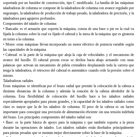
soportada por un bastidor de construcción, tipo C modificado. La familia de las máquinas
taladradoras de columna se compone de la taladradora de columna con avance regulado por
engranajes, la taladradora de producción de trabajo pesado, la taladradora de precisión, y la
taladradora para agujeros profundos.
Componentes del taladro de columna
• Bancada: es el armazón que soporta la máquina, consta de una base o pie en la cual va
fijada la columna sobre la cual va fijado el cabezal y la mesa de la máquina que es giratoria
en torno a la columna.
• Motor: estas máquinas llevan incorporado un motor eléctrico de potencia variable según
las capacidades de la máquina.
• Cabezal: es la parte de la máquina que aloja la caja de velocidades y el mecanismo de
avance del husillo. El cabezal proota rocas se desliza hacia abajo actuando con unas
palancas que activan un mecanismo de piñón cremallera desplazando toda la carrera que
tenga la taladradora, el retroceso del cabezal es automático cuando cede la presión sobre el
mismo.
Taladradoras radiales
Estas máquinas se identifican por el brazo radial que permite la colocación de la cabeza a
distintas distancias de la columna y además la rotación de la cabeza alrededor de la
columna. Esta flexibilidad de colocación del husillo hace a los taladros radiales
especialmente apropiados para piezas grandes, y la capacidad de los taladros radiales como
clase es mayor que la de los taladros de columna. El peso de la cabeza es un factor
importante para conseguir una precisión de alimentación eficiente sin una tensión indebida
del brazo. Los principales componentes del taladro radial son:
• Base: es la parte básica de apoyo para la máquina y que también soporta a la pieza
durante las operaciones de taladro. Los taladros radiales están diseñados principalmente
para piezas pesadas que se montan mejor directamente sobre la base de la máquina.