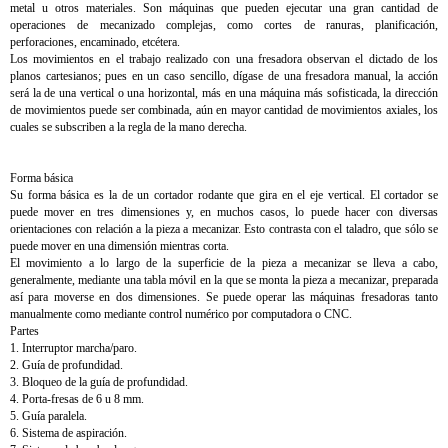
metal u otros materiales. Son máquinas que pueden ejecutar una gran cantidad de
operaciones de mecanizado complejas, como cortes de ranuras, planificación,
perforaciones, encaminado, etcétera.
Los movimientos en el trabajo realizado con una fresadora observan el dictado de los
planos cartesianos; pues en un caso sencillo, dígase de una fresadora manual, la acción
será la de una vertical o una horizontal, más en una máquina más sofisticada, la dirección
de movimientos puede ser combinada, aún en mayor cantidad de movimientos axiales, los
cuales se subscriben a la regla de la mano derecha.
Forma básica
Su forma básica es la de un cortador rodante que gira en el eje vertical. El cortador se
puede mover en tres dimensiones y, en muchos casos, lo puede hacer con diversas
orientaciones con relación a la pieza a mecanizar. Esto contrasta con el taladro, que sólo se
puede mover en una dimensión mientras corta.
El movimiento a lo largo de la superficie de la pieza a mecanizar se lleva a cabo,
generalmente, mediante una tabla móvil en la que se monta la pieza a mecanizar, preparada
así para moverse en dos dimensiones. Se puede operar las máquinas fresadoras tanto
manualmente como mediante control numérico por computadora o CNC.
Partes
1. Interruptor marcha/paro.
2. Guía de profundidad.
3. Bloqueo de la guía de profundidad.
4. Porta-fresas de 6 u 8 mm.
5. Guía paralela.
6. Sistema de aspiración.