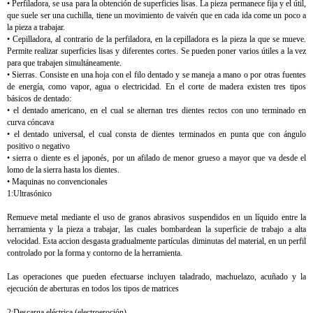
• Perfiladora, se usa para la obtención de superficies lisas. La pieza permanece fija y el útil,
que suele ser una cuchilla, tiene un movimiento de vaivén que en cada ida come un poco a
la pieza a trabajar.
• Cepilladora, al contrario de la perfiladora, en la cepilladora es la pieza la que se mueve.
Permite realizar superficies lisas y diferentes cortes. Se pueden poner varios útiles a la vez
para que trabajen simultáneamente.
• Sierras. Consiste en una hoja con el filo dentado y se maneja a mano o por otras fuentes
de energía, como vapor, agua o electricidad. En el corte de madera existen tres tipos
básicos de dentado:
• el dentado americano, en el cual se alternan tres dientes rectos con uno terminado en
curva cóncava
• el dentado universal, el cual consta de dientes terminados en punta que con ángulo
positivo o negativo
• sierra o diente es el japonés, por un afilado de menor grueso a mayor que va desde el
lomo de la sierra hasta los dientes.
• Maquinas no convencionales
1:Ultrasónico
Remueve metal mediante el uso de granos abrasivos suspendidos en un líquido entre la
herramienta y la pieza a trabajar, las cuales bombardean la superficie de trabajo a alta
velocidad. Esta accion desgasta gradualmente partículas diminutas del material, en un perfil
controlado por la forma y contorno de la herramienta.
Las operaciones que pueden efectuarse incluyen taladrado, machuelazo, acuñado y la
ejecución de aberturas en todos los tipos de matrices
2:Descarga eléctrica (electroeroción)