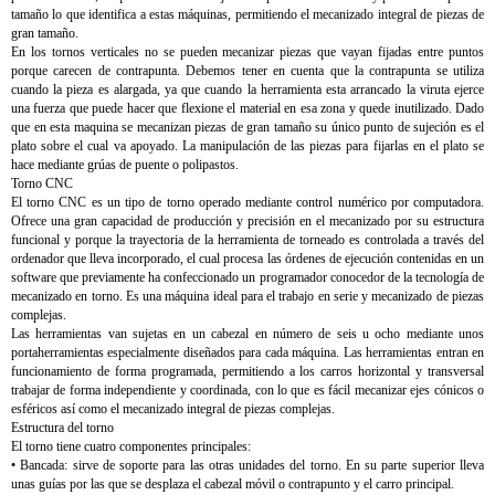
tamaño lo que identifica a estas máquinas, permitiendo el mecanizado integral de piezas de
gran tamaño.
En los tornos verticales no se pueden mecanizar piezas que vayan fijadas entre puntos
porque carecen de contrapunta. Debemos tener en cuenta que la contrapunta se utiliza
cuando la pieza es alargada, ya que cuando la herramienta esta arrancado la viruta ejerce
una fuerza que puede hacer que flexione el material en esa zona y quede inutilizado. Dado
que en esta maquina se mecanizan piezas de gran tamaño su único punto de sujeción es el
plato sobre el cual va apoyado. La manipulación de las piezas para fijarlas en el plato se
hace mediante grúas de puente o polipastos.
Torno CNC
El torno CNC es un tipo de torno operado mediante control numérico por computadora.
Ofrece una gran capacidad de producción y precisión en el mecanizado por su estructura
funcional y porque la trayectoria de la herramienta de torneado es controlada a través del
ordenador que lleva incorporado, el cual procesa las órdenes de ejecución contenidas en un
software que previamente ha confeccionado un programador conocedor de la tecnología de
mecanizado en torno. Es una máquina ideal para el trabajo en serie y mecanizado de piezas
complejas.
Las herramientas van sujetas en un cabezal en número de seis u ocho mediante unos
portaherramientas especialmente diseñados para cada máquina. Las herramientas entran en
funcionamiento de forma programada, permitiendo a los carros horizontal y transversal
trabajar de forma independiente y coordinada, con lo que es fácil mecanizar ejes cónicos o
esféricos así como el mecanizado integral de piezas complejas.
Estructura del torno
El torno tiene cuatro componentes principales:
• Bancada: sirve de soporte para las otras unidades del torno. En su parte superior lleva
unas guías por las que se desplaza el cabezal móvil o contrapunto y el carro principal.