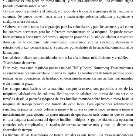
• Columna: es una pieza de forma tubular, y que gira alrededor de, una columna rígida
(tapada) montada sobre la base.
• Brazo: soporta al motor y el cabezal, corresponde a la caja de engranajes de la maquina de
columna. Se puede mover hacia arriba y hacia abajo sobre la columna y sujetarse a
cualquier altura deseada.
• Cabezal: contiene todos los engranajes para las velocidades y para los avances y así como
los controles necesarios para los diferentes movimientos de la máquina. Se puede mover
hacia adentro o hacia fuera del brazo y sujetar en posición el husillo de taladrar a cualquier
distancia de la columna. Este movimiento, combinado con la elevación, descenso y
rotación del brazo, permite taladrar a cualquier punto dentro de la capacidad dimensional de
la máquina.
Los taladros radiales son considerados como las taladradoras más eficientes y versátiles.
Taladradoras de torreta
Estas máquinas están reguladas por una unidad CNC (Control Numérico). Estas máquinas
se caracterizan por una torreta de husillos múltiples. La taladradora de torreta permite poder
realizar varias operaciones de taladrado en determinada secuencia sin cambiar herramientas
o desmontar la pieza.
Los componentes básicos de la máquina, excepto la torreta, son parecidos a los de las
máquinas taladradoras de columna. Se dispone de taladros de torreta de una serie de
tamaños desde la pequeña máquina de tres husillos montada sobre banco o mesa hasta la
máquina de trabajo pesado con torreta de ocho lados. Para operaciones relativamente
sencillas, la pieza se puede colocar a mano y la torreta se puede hacer avanzar a mano o
mecánicamente, para ejecutar un cierto número de operaciones tales como las que se hacen
en una máquina taladradora del tipo de husillos múltiples. Según se añaden a la operación
controles más complicados, el taladro de torreta se vuelve más y más un dispositivo
ahorrador de tiempo.
Lo habitual de las taladradoras de torreta actuales es que tienen una mesa posicionadora