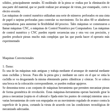
sólidos, principalmente metales. El moldeado de la pieza se realiza por la eliminación de
una parte del material, que se puede realizar por arranque de viruta, por estampado, corte o
electro erosión.
Las máquinas de control numérico utilizaban una serie de números perforados en una cinta
de papel o tarjetas perforadas para controlar su movimiento. En los años 60 se añadieron
computadoras para aumentar la flexibilidad del proceso. Tales máquinas se comenzaron a
llamar máquinas CNC, o máquinas de Control Numérico por Computadora. Las máquinas
de control numérico y CNC pueden repetir secuencias una y otra vez con precisión, y
pueden producir piezas mucho más complejas que las que pueda hacer el operario más
experimentado
Maquinas Convencionales
1.-Torno:
Es una de las máquinas más antiguas y trabaja mediante el arranque de material mediante
unas cuchillas y brocas. Para ello la pieza gira y mediante un carro en el que se sitúa la
cuchilla se va desgastando la misma obteniendo partes cilíndricas y cónicas. Si se coloca
una broca en la colocación correspondiente, se pueden realizar agujeros.
Se denomina torno a un conjunto de máquinas herramienta que permiten mecanizar piezas
de forma geométrica de revolución. Estas máquinas-herramienta operan haciendo girar la
pieza a mecanizar (sujeta en el cabezal o fijada entre los puntos de centraje) mientras una o
varias herramientas de corte son empujadas en un movimiento regulado de avance contra la
superficie de la pieza, cortando la viruta de acuerdo con las condiciones tecnológicas de
mecanizado adecuadas.