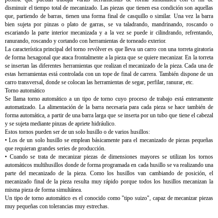
disminuir el tiempo total de mecanizado. Las piezas que tienen esa condición son aquellas
que, partiendo de barras, tienen una forma final de casquillo o similar. Una vez la barra
bien sujeta por pinzas o plato de garras, se va taladrando, mandrinando, roscando o
escariando la parte interior mecanizada y a la vez se puede ir cilindrando, refrentando,
ranurando, roscando y cortando con herramientas de torneado exterior.
La característica principal del torno revólver es que lleva un carro con una torreta giratoria
de forma hexagonal que ataca frontalmente a la pieza que se quiere mecanizar. En la torreta
se insertan las diferentes herramientas que realizan el mecanizado de la pieza. Cada una de
estas herramientas está controlada con un tope de final de carrera. También dispone de un
carro transversal, donde se colocan las herramientas de segar, perfilar, ranurar, etc.
Torno automático
Se llama torno automático a un tipo de torno cuyo proceso de trabajo está enteramente
automatizado. La alimentación de la barra necesaria para cada pieza se hace también de
forma automática, a partir de una barra larga que se inserta por un tubo que tiene el cabezal
y se sujeta mediante pinzas de apriete hidráulico.
Estos tornos pueden ser de un solo husillo o de varios husillos:
• Los de un solo husillo se emplean básicamente para el mecanizado de piezas pequeñas
que requieran grandes series de producción.
• Cuando se trata de mecanizar piezas de dimensiones mayores se utilizan los tornos
automáticos multihusillos donde de forma programada en cada husillo se va realizando una
parte del mecanizado de la pieza. Como los husillos van cambiando de posición, el
mecanizado final de la pieza resulta muy rápido porque todos los husillos mecanizan la
misma pieza de forma simultánea.
Un tipo de torno automático es el conocido como "tipo suizo", capaz de mecanizar piezas
muy pequeñas con tolerancias muy estrechas.