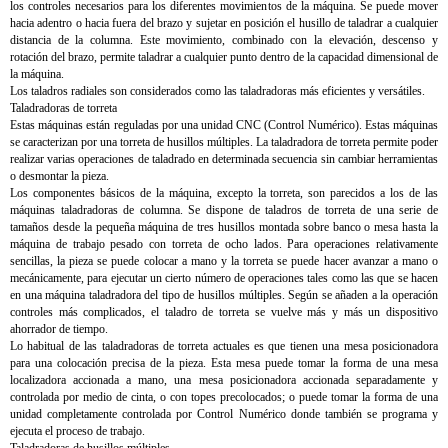
los controles necesarios para los diferentes movimientos de la máquina. Se puede mover
hacia adentro o hacia fuera del brazo y sujetar en posición el husillo de taladrar a cualquier
distancia de la columna. Este movimiento, combinado con la elevación, descenso y
rotación del brazo, permite taladrar a cualquier punto dentro de la capacidad dimensional de
la máquina.
Los taladros radiales son considerados como las taladradoras más eficientes y versátiles.
Taladradoras de torreta
Estas máquinas están reguladas por una unidad CNC (Control Numérico). Estas máquinas
se caracterizan por una torreta de husillos múltiples. La taladradora de torreta permite poder
realizar varias operaciones de taladrado en determinada secuencia sin cambiar herramientas
o desmontar la pieza.
Los componentes básicos de la máquina, excepto la torreta, son parecidos a los de las
máquinas taladradoras de columna. Se dispone de taladros de torreta de una serie de
tamaños desde la pequeña máquina de tres husillos montada sobre banco o mesa hasta la
máquina de trabajo pesado con torreta de ocho lados. Para operaciones relativamente
sencillas, la pieza se puede colocar a mano y la torreta se puede hacer avanzar a mano o
mecánicamente, para ejecutar un cierto número de operaciones tales como las que se hacen
en una máquina taladradora del tipo de husillos múltiples. Según se añaden a la operación
controles más complicados, el taladro de torreta se vuelve más y más un dispositivo
ahorrador de tiempo.
Lo habitual de las taladradoras de torreta actuales es que tienen una mesa posicionadora
para una colocación precisa de la pieza. Esta mesa puede tomar la forma de una mesa
localizadora accionada a mano, una mesa posicionadora accionada separadamente y
controlada por medio de cinta, o con topes precolocados; o puede tomar la forma de una
unidad completamente controlada por Control Numérico donde también se programa y
ejecuta el proceso de trabajo.