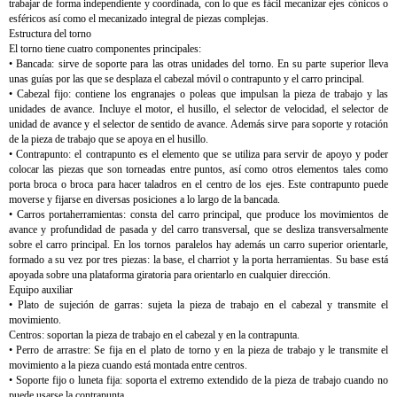
trabajar de forma independiente y coordinada, con lo que es fácil mecanizar ejes cónicos o
esféricos así como el mecanizado integral de piezas complejas.
Estructura del torno
El torno tiene cuatro componentes principales:
• Bancada: sirve de soporte para las otras unidades del torno. En su parte superior lleva
unas guías por las que se desplaza el cabezal móvil o contrapunto y el carro principal.
• Cabezal fijo: contiene los engranajes o poleas que impulsan la pieza de trabajo y las
unidades de avance. Incluye el motor, el husillo, el selector de velocidad, el selector de
unidad de avance y el selector de sentido de avance. Además sirve para soporte y rotación
de la pieza de trabajo que se apoya en el husillo.
• Contrapunto: el contrapunto es el elemento que se utiliza para servir de apoyo y poder
colocar las piezas que son torneadas entre puntos, así como otros elementos tales como
porta broca o broca para hacer taladros en el centro de los ejes. Este contrapunto puede
moverse y fijarse en diversas posiciones a lo largo de la bancada.
• Carros portaherramientas: consta del carro principal, que produce los movimientos de
avance y profundidad de pasada y del carro transversal, que se desliza transversalmente
sobre el carro principal. En los tornos paralelos hay además un carro superior orientarle,
formado a su vez por tres piezas: la base, el charriot y la porta herramientas. Su base está
apoyada sobre una plataforma giratoria para orientarlo en cualquier dirección.
Equipo auxiliar
• Plato de sujeción de garras: sujeta la pieza de trabajo en el cabezal y transmite el
movimiento.
Centros: soportan la pieza de trabajo en el cabezal y en la contrapunta.
• Perro de arrastre: Se fija en el plato de torno y en la pieza de trabajo y le transmite el
movimiento a la pieza cuando está montada entre centros.
• Soporte fijo o luneta fija: soporta el extremo extendido de la pieza de trabajo cuando no
puede usarse la contrapunta.