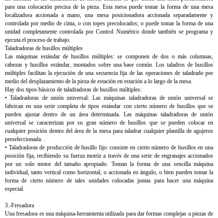
para una colocación precisa de la pieza. Esta mesa puede tomar la forma de una mesa
localizadora accionada a mano, una mesa posicionadora accionada separadamente y
controlada por medio de cinta, o con topes precolocados; o puede tomar la forma de una
unidad completamente controlada por Control Numérico donde también se programa y
ejecuta el proceso de trabajo.
Taladradoras de husillos múltiples
Las máquinas estándar de husillos múltiples: se componen de dos o más columnas,
cabezas y husillos estándar, montados sobre una base común. Los taladros de husillos
múltiples facilitan la ejecución de una secuencia fija de las operaciones de taladrado por
medio del desplazamiento de la pieza de estación en estación a lo largo de la mesa.
Hay dos tipos básicos de taladradoras de husillos múltiples:
• Taladradoras de unión universal: Las máquinas taladradoras de unión universal se
fabrican en una serie completa de tipos estándar con cierto número de husillos que se
pueden ajustar dentro de un área determinada. Las máquinas taladradoras de unión
universal se caracterizan por su gran número de husillos que se pueden colocar en
cualquier posición dentro del área de la mesa para taladrar cualquier plantilla de agujeros
preseleccionada. .
• Taladradoras de producción de husillo fijo: consiste en cierto número de husillos en una
posición fija, recibiendo su fuerza motriz a través de una serie de engranajes accionados
por un solo motor del tamaño apropiado. Toman la forma de una sencilla máquina
individual, tanto vertical como horizontal, o accionada en ángulo, o bien pueden tomar la
forma de cierto número de tales unidades colocadas juntas para hacer una máquina
especial.
3.-Fresadora
Una fresadora es una máquina-herramienta utilizada para dar formas complejas a piezas de