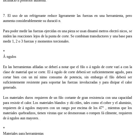
inclinació n posterior aumenta.
7. El uso de un refrigerante reduce ligeramente las fuerzas en una herramienta, pero
aumenta considerablemente su duració n.
Para poder medir las fuerzas ejercidas en una pieza se usan dinamó metros electró nicos, se
miden las reacciones lejos de la punta de corte. Se combinan transductores y una base para
medir 1, 2 o 3 fuerzas y momentos torcionales.
*
Á ngulos
En las herramientas afiladas se deberí a notar que el filo o á ngulo de corte varí a con la
clase de material que se corte. El á ngulo de corte deberá ser suficientemente agudo, para
cortar bien con un mí nimo consumo de potencia, sin embargo el filo deberá ser
suficientemente resistente para soportar las fuerzas involucradas y para disipar el calor
generado.
Los materiales duros requieren de un filo cortante de gran resistencia con una capacidad
para resistir el calor. Los materiales blandos y dú ctiles, tales como el cobre y el aluminio,
requieren de á ngulos mayores con un rango por encima de los 47° , mientras que los
materiales quebradizos, tienen virutas que se desmoronan o rompen fá cilmente, requieren
de á ngulos aun mayores.
*
Materiales para herramientas