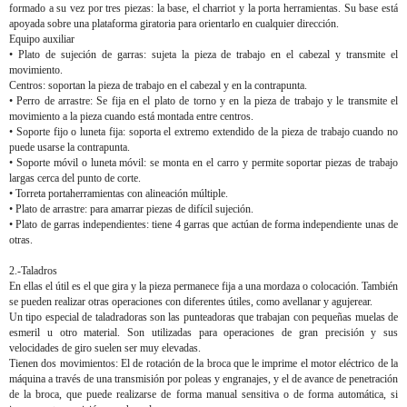
formado a su vez por tres piezas: la base, el charriot y la porta herramientas. Su base está
apoyada sobre una plataforma giratoria para orientarlo en cualquier dirección.
Equipo auxiliar
• Plato de sujeción de garras: sujeta la pieza de trabajo en el cabezal y transmite el
movimiento.
Centros: soportan la pieza de trabajo en el cabezal y en la contrapunta.
• Perro de arrastre: Se fija en el plato de torno y en la pieza de trabajo y le transmite el
movimiento a la pieza cuando está montada entre centros.
• Soporte fijo o luneta fija: soporta el extremo extendido de la pieza de trabajo cuando no
puede usarse la contrapunta.
• Soporte móvil o luneta móvil: se monta en el carro y permite soportar piezas de trabajo
largas cerca del punto de corte.
• Torreta portaherramientas con alineación múltiple.
• Plato de arrastre: para amarrar piezas de difícil sujeción.
• Plato de garras independientes: tiene 4 garras que actúan de forma independiente unas de
otras.
2.-Taladros
En ellas el útil es el que gira y la pieza permanece fija a una mordaza o colocación. También
se pueden realizar otras operaciones con diferentes útiles, como avellanar y agujerear.
Un tipo especial de taladradoras son las punteadoras que trabajan con pequeñas muelas de
esmeril u otro material. Son utilizadas para operaciones de gran precisión y sus
velocidades de giro suelen ser muy elevadas.
Tienen dos movimientos: El de rotación de la broca que le imprime el motor eléctrico de la
máquina a través de una transmisión por poleas y engranajes, y el de avance de penetración
de la broca, que puede realizarse de forma manual sensitiva o de forma automática, si