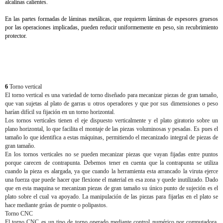
alcalinas calientes.
En las partes formadas de láminas metálicas, que requieren láminas de espesores gruesos
por las operaciones implicadas, pueden reducir uniformemente en peso, sin recubrimiento
protector.
6
Torno vertical
El torno vertical es una variedad de torno diseñado para mecanizar piezas de gran tamaño,
que van sujetas al plato de garras u otros operadores y que por sus dimensiones o peso
harían difícil su fijación en un torno horizontal.
Los tornos verticales tienen el eje dispuesto verticalmente y el plato giratorio sobre un
plano horizontal, lo que facilita el montaje de las piezas voluminosas y pesadas. Es pues el
tamaño lo que identifica a estas máquinas, permitiendo el mecanizado integral de piezas de
gran tamaño.
En los tornos verticales no se pueden mecanizar piezas que vayan fijadas entre puntos
porque carecen de contrapunta. Debemos tener en cuenta que la contrapunta se utiliza
cuando la pieza es alargada, ya que cuando la herramienta esta arrancado la viruta ejerce
una fuerza que puede hacer que flexione el material en esa zona y quede inutilizado. Dado
que en esta maquina se mecanizan piezas de gran tamaño su único punto de sujeción es el
plato sobre el cual va apoyado. La manipulación de las piezas para fijarlas en el plato se
hace mediante grúas de puente o polipastos.
Torno CNC
El torno CNC es un tipo de torno operado mediante control numérico por computadora.