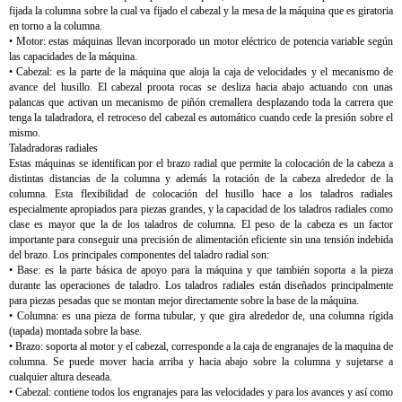
fijada la columna sobre la cual va fijado el cabezal y la mesa de la máquina que es giratoria
en torno a la columna.
• Motor: estas máquinas llevan incorporado un motor eléctrico de potencia variable según
las capacidades de la máquina.
• Cabezal: es la parte de la máquina que aloja la caja de velocidades y el mecanismo de
avance del husillo. El cabezal proota rocas se desliza hacia abajo actuando con unas
palancas que activan un mecanismo de piñón cremallera desplazando toda la carrera que
tenga la taladradora, el retroceso del cabezal es automático cuando cede la presión sobre el
mismo.
Taladradoras radiales
Estas máquinas se identifican por el brazo radial que permite la colocación de la cabeza a
distintas distancias de la columna y además la rotación de la cabeza alrededor de la
columna. Esta flexibilidad de colocación del husillo hace a los taladros radiales
especialmente apropiados para piezas grandes, y la capacidad de los taladros radiales como
clase es mayor que la de los taladros de columna. El peso de la cabeza es un factor
importante para conseguir una precisión de alimentación eficiente sin una tensión indebida
del brazo. Los principales componentes del taladro radial son:
• Base: es la parte básica de apoyo para la máquina y que también soporta a la pieza
durante las operaciones de taladro. Los taladros radiales están diseñados principalmente
para piezas pesadas que se montan mejor directamente sobre la base de la máquina.
• Columna: es una pieza de forma tubular, y que gira alrededor de, una columna rígida
(tapada) montada sobre la base.
• Brazo: soporta al motor y el cabezal, corresponde a la caja de engranajes de la maquina de
columna. Se puede mover hacia arriba y hacia abajo sobre la columna y sujetarse a
cualquier altura deseada.
• Cabezal: contiene todos los engranajes para las velocidades y para los avances y así como