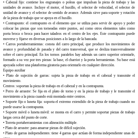
• Cabezal fijo: contiene los engranajes o poleas que impulsan la pieza de trabajo y las
unidades de avance. Incluye el motor, el husillo, el selector de velocidad, el selector de
unidad de avance y el selector de sentido de avance. Además sirve para soporte y rotación
de la pieza de trabajo que se apoya en el husillo.
• Contrapunto: el contrapunto es el elemento que se utiliza para servir de apoyo y poder
colocar las piezas que son torneadas entre puntos, así como otros elementos tales como
porta broca o broca para hacer taladros en el centro de los ejes. Este contrapunto puede
moverse y fijarse en diversas posiciones a lo largo de la bancada.
• Carros portaherramientas: consta del carro principal, que produce los movimientos de
avance y profundidad de pasada y del carro transversal, que se desliza transversalmente
sobre el carro principal. En los tornos paralelos hay además un carro superior orientarle,
formado a su vez por tres piezas: la base, el charriot y la porta herramientas. Su base está
apoyada sobre una plataforma giratoria para orientarlo en cualquier dirección.
Equipo auxiliar
• Plato de sujeción de garras: sujeta la pieza de trabajo en el cabezal y transmite el
movimiento.
Centros: soportan la pieza de trabajo en el cabezal y en la contrapunta.
• Perro de arrastre: Se fija en el plato de torno y en la pieza de trabajo y le transmite el
movimiento a la pieza cuando está montada entre centros.
• Soporte fijo o luneta fija: soporta el extremo extendido de la pieza de trabajo cuando no
puede usarse la contrapunta.
• Soporte móvil o luneta móvil: se monta en el carro y permite soportar piezas de trabajo
largas cerca del punto de corte.
• Torreta portaherramientas con alineación múltiple.
• Plato de arrastre: para amarrar piezas de difícil sujeción.
• Plato de garras independientes: tiene 4 garras que actúan de forma independiente unas de