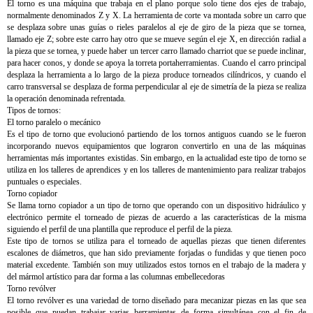
El torno es una máquina que trabaja en el plano porque solo tiene dos ejes de trabajo,
normalmente denominados Z y X. La herramienta de corte va montada sobre un carro que
se desplaza sobre unas guías o rieles paralelos al eje de giro de la pieza que se tornea,
llamado eje Z; sobre este carro hay otro que se mueve según el eje X, en dirección radial a
la pieza que se tornea, y puede haber un tercer carro llamado charriot que se puede inclinar,
para hacer conos, y donde se apoya la torreta portaherramientas. Cuando el carro principal
desplaza la herramienta a lo largo de la pieza produce torneados cilíndricos, y cuando el
carro transversal se desplaza de forma perpendicular al eje de simetría de la pieza se realiza
la operación denominada refrentada.
Tipos de tornos:
El torno paralelo o mecánico
Es el tipo de torno que evolucionó partiendo de los tornos antiguos cuando se le fueron
incorporando nuevos equipamientos que lograron convertirlo en una de las máquinas
herramientas más importantes existidas. Sin embargo, en la actualidad este tipo de torno se
utiliza en los talleres de aprendices y en los talleres de mantenimiento para realizar trabajos
puntuales o especiales.
Torno copiador
Se llama torno copiador a un tipo de torno que operando con un dispositivo hidráulico y
electrónico permite el torneado de piezas de acuerdo a las características de la misma
siguiendo el perfil de una plantilla que reproduce el perfil de la pieza.
Este tipo de tornos se utiliza para el torneado de aquellas piezas que tienen diferentes
escalones de diámetros, que han sido previamente forjadas o fundidas y que tienen poco
material excedente. También son muy utilizados estos tornos en el trabajo de la madera y
del mármol artístico para dar forma a las columnas embellecedoras
Torno revólver
El torno revólver es una variedad de torno diseñado para mecanizar piezas en las que sea
posible que puedan trabajar varias herramientas de forma simultánea con el fin de