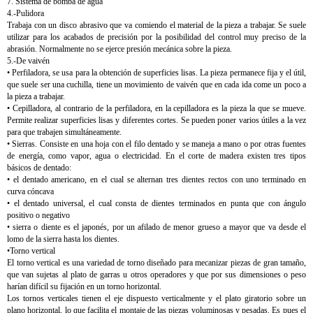
7. Sistema de bomba de agua
4.-Pulidora
Trabaja con un disco abrasivo que va comiendo el material de la pieza a trabajar. Se suele
utilizar para los acabados de precisión por la posibilidad del control muy preciso de la
abrasión. Normalmente no se ejerce presión mecánica sobre la pieza.
5.-De vaivén
• Perfiladora, se usa para la obtención de superficies lisas. La pieza permanece fija y el útil,
que suele ser una cuchilla, tiene un movimiento de vaivén que en cada ida come un poco a
la pieza a trabajar.
• Cepilladora, al contrario de la perfiladora, en la cepilladora es la pieza la que se mueve.
Permite realizar superficies lisas y diferentes cortes. Se pueden poner varios útiles a la vez
para que trabajen simultáneamente.
• Sierras. Consiste en una hoja con el filo dentado y se maneja a mano o por otras fuentes
de energía, como vapor, agua o electricidad. En el corte de madera existen tres tipos
básicos de dentado:
• el dentado americano, en el cual se alternan tres dientes rectos con uno terminado en
curva cóncava
• el dentado universal, el cual consta de dientes terminados en punta que con ángulo
positivo o negativo
• sierra o diente es el japonés, por un afilado de menor grueso a mayor que va desde el
lomo de la sierra hasta los dientes.
•Torno vertical
El torno vertical es una variedad de torno diseñado para mecanizar piezas de gran tamaño,
que van sujetas al plato de garras u otros operadores y que por sus dimensiones o peso
harían difícil su fijación en un torno horizontal.
Los tornos verticales tienen el eje dispuesto verticalmente y el plato giratorio sobre un
plano horizontal, lo que facilita el montaje de las piezas voluminosas y pesadas. Es pues el