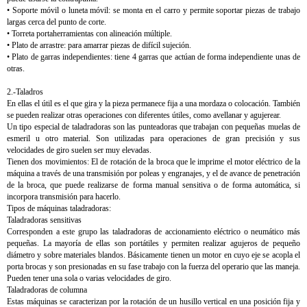
• Soporte móvil o luneta móvil: se monta en el carro y permite soportar piezas de trabajo
largas cerca del punto de corte.
• Torreta portaherramientas con alineación múltiple.
• Plato de arrastre: para amarrar piezas de difícil sujeción.
• Plato de garras independientes: tiene 4 garras que actúan de forma independiente unas de
otras.
2.-Taladros
En ellas el útil es el que gira y la pieza permanece fija a una mordaza o colocación. También
se pueden realizar otras operaciones con diferentes útiles, como avellanar y agujerear.
Un tipo especial de taladradoras son las punteadoras que trabajan con pequeñas muelas de
esmeril u otro material. Son utilizadas para operaciones de gran precisión y sus
velocidades de giro suelen ser muy elevadas.
Tienen dos movimientos: El de rotación de la broca que le imprime el motor eléctrico de la
máquina a través de una transmisión por poleas y engranajes, y el de avance de penetración
de la broca, que puede realizarse de forma manual sensitiva o de forma automática, si
incorpora transmisión para hacerlo.
Tipos de máquinas taladradoras:
Taladradoras sensitivas
Corresponden a este grupo las taladradoras de accionamiento eléctrico o neumático más
pequeñas. La mayoría de ellas son portátiles y permiten realizar agujeros de pequeño
diámetro y sobre materiales blandos. Básicamente tienen un motor en cuyo eje se acopla el
porta brocas y son presionadas en su fase trabajo con la fuerza del operario que las maneja.
Pueden tener una sola o varias velocidades de giro.
Taladradoras de columna
Estas máquinas se caracterizan por la rotación de un husillo vertical en una posición fija y