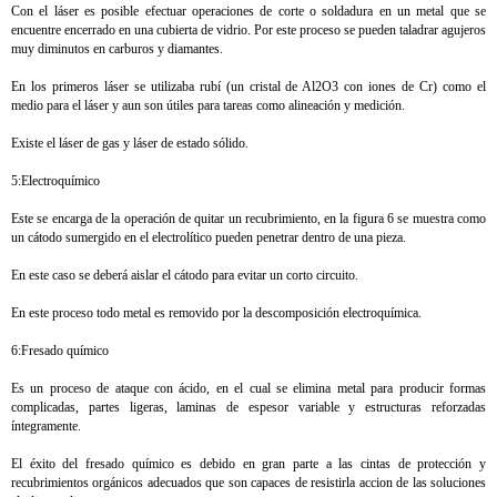
Con el láser es posible efectuar operaciones de corte o soldadura en un metal que se
encuentre encerrado en una cubierta de vidrio. Por este proceso se pueden taladrar agujeros
muy diminutos en carburos y diamantes.
En los primeros láser se utilizaba rubí (un cristal de Al2O3 con iones de Cr) como el
medio para el láser y aun son útiles para tareas como alineación y medición.
Existe el láser de gas y láser de estado sólido.
5:Electroquímico
Este se encarga de la operación de quitar un recubrimiento, en la figura 6 se muestra como
un cátodo sumergido en el electrolítico pueden penetrar dentro de una pieza.
En este caso se deberá aislar el cátodo para evitar un corto circuito.
En este proceso todo metal es removido por la descomposición electroquímica.
6:Fresado químico
Es un proceso de ataque con ácido, en el cual se elimina metal para producir formas
complicadas, partes ligeras, laminas de espesor variable y estructuras reforzadas
íntegramente.
El éxito del fresado químico es debido en gran parte a las cintas de protección y
recubrimientos orgánicos adecuados que son capaces de resistirla accion de las soluciones