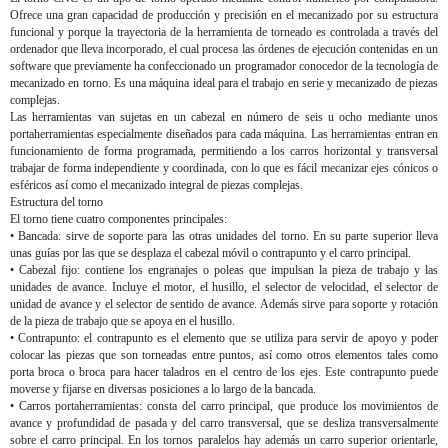
Ofrece una gran capacidad de producción y precisión en el mecanizado por su estructura
funcional y porque la trayectoria de la herramienta de torneado es controlada a través del
ordenador que lleva incorporado, el cual procesa las órdenes de ejecución contenidas en un
software que previamente ha confeccionado un programador conocedor de la tecnología de
mecanizado en torno. Es una máquina ideal para el trabajo en serie y mecanizado de piezas
complejas.
Las herramientas van sujetas en un cabezal en número de seis u ocho mediante unos
portaherramientas especialmente diseñados para cada máquina. Las herramientas entran en
funcionamiento de forma programada, permitiendo a los carros horizontal y transversal
trabajar de forma independiente y coordinada, con lo que es fácil mecanizar ejes cónicos o
esféricos así como el mecanizado integral de piezas complejas.
Estructura del torno
El torno tiene cuatro componentes principales:
• Bancada: sirve de soporte para las otras unidades del torno. En su parte superior lleva
unas guías por las que se desplaza el cabezal móvil o contrapunto y el carro principal.
• Cabezal fijo: contiene los engranajes o poleas que impulsan la pieza de trabajo y las
unidades de avance. Incluye el motor, el husillo, el selector de velocidad, el selector de
unidad de avance y el selector de sentido de avance. Además sirve para soporte y rotación
de la pieza de trabajo que se apoya en el husillo.
• Contrapunto: el contrapunto es el elemento que se utiliza para servir de apoyo y poder
colocar las piezas que son torneadas entre puntos, así como otros elementos tales como
porta broca o broca para hacer taladros en el centro de los ejes. Este contrapunto puede
moverse y fijarse en diversas posiciones a lo largo de la bancada.
• Carros portaherramientas: consta del carro principal, que produce los movimientos de
avance y profundidad de pasada y del carro transversal, que se desliza transversalmente
sobre el carro principal. En los tornos paralelos hay además un carro superior orientarle,