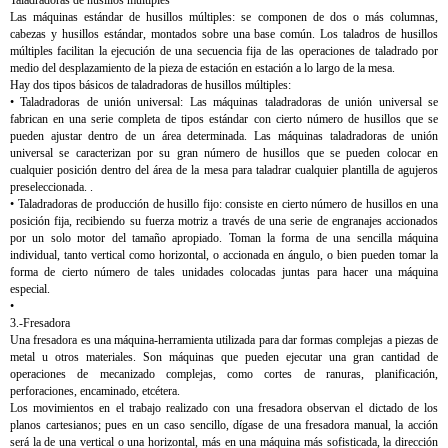
Taladradoras de husillos múltiples
Las máquinas estándar de husillos múltiples: se componen de dos o más columnas,
cabezas y husillos estándar, montados sobre una base común. Los taladros de husillos
múltiples facilitan la ejecución de una secuencia fija de las operaciones de taladrado por
medio del desplazamiento de la pieza de estación en estación a lo largo de la mesa.
Hay dos tipos básicos de taladradoras de husillos múltiples:
• Taladradoras de unión universal: Las máquinas taladradoras de unión universal se
fabrican en una serie completa de tipos estándar con cierto número de husillos que se
pueden ajustar dentro de un área determinada. Las máquinas taladradoras de unión
universal se caracterizan por su gran número de husillos que se pueden colocar en
cualquier posición dentro del área de la mesa para taladrar cualquier plantilla de agujeros
preseleccionada. .
• Taladradoras de producción de husillo fijo: consiste en cierto número de husillos en una
posición fija, recibiendo su fuerza motriz a través de una serie de engranajes accionados
por un solo motor del tamaño apropiado. Toman la forma de una sencilla máquina
individual, tanto vertical como horizontal, o accionada en ángulo, o bien pueden tomar la
forma de cierto número de tales unidades colocadas juntas para hacer una máquina
especial.
•
3.-Fresadora
Una fresadora es una máquina-herramienta utilizada para dar formas complejas a piezas de
metal u otros materiales. Son máquinas que pueden ejecutar una gran cantidad de
operaciones de mecanizado complejas, como cortes de ranuras, planificación,
perforaciones, encaminado, etcétera.
Los movimientos en el trabajo realizado con una fresadora observan el dictado de los
planos cartesianos; pues en un caso sencillo, dígase de una fresadora manual, la acción
será la de una vertical o una horizontal, más en una máquina más sofisticada, la dirección