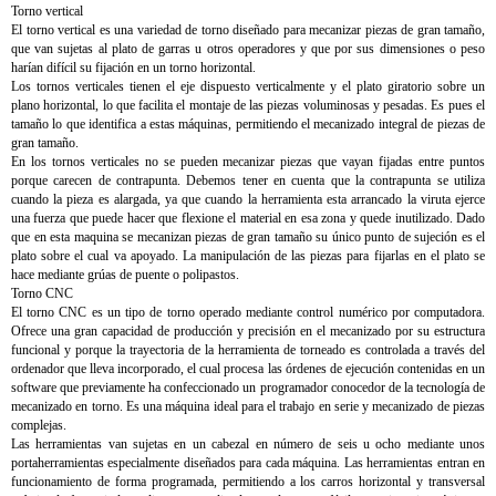
Torno vertical
El torno vertical es una variedad de torno diseñado para mecanizar piezas de gran tamaño,
que van sujetas al plato de garras u otros operadores y que por sus dimensiones o peso
harían difícil su fijación en un torno horizontal.
Los tornos verticales tienen el eje dispuesto verticalmente y el plato giratorio sobre un
plano horizontal, lo que facilita el montaje de las piezas voluminosas y pesadas. Es pues el
tamaño lo que identifica a estas máquinas, permitiendo el mecanizado integral de piezas de
gran tamaño.
En los tornos verticales no se pueden mecanizar piezas que vayan fijadas entre puntos
porque carecen de contrapunta. Debemos tener en cuenta que la contrapunta se utiliza
cuando la pieza es alargada, ya que cuando la herramienta esta arrancado la viruta ejerce
una fuerza que puede hacer que flexione el material en esa zona y quede inutilizado. Dado
que en esta maquina se mecanizan piezas de gran tamaño su único punto de sujeción es el
plato sobre el cual va apoyado. La manipulación de las piezas para fijarlas en el plato se
hace mediante grúas de puente o polipastos.
Torno CNC
El torno CNC es un tipo de torno operado mediante control numérico por computadora.
Ofrece una gran capacidad de producción y precisión en el mecanizado por su estructura
funcional y porque la trayectoria de la herramienta de torneado es controlada a través del
ordenador que lleva incorporado, el cual procesa las órdenes de ejecución contenidas en un
software que previamente ha confeccionado un programador conocedor de la tecnología de
mecanizado en torno. Es una máquina ideal para el trabajo en serie y mecanizado de piezas
complejas.
Las herramientas van sujetas en un cabezal en número de seis u ocho mediante unos
portaherramientas especialmente diseñados para cada máquina. Las herramientas entran en
funcionamiento de forma programada, permitiendo a los carros horizontal y transversal