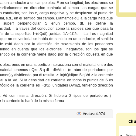
a un conductor a un campo elect E en su longitud, los electrones se
ritariamente en dirección contraria al campo. las cargas que se
 conductor, son los e, carga negativa, y se desplazan al punto de
al, e.d., en el sentido del campo. Llamamos dQ a la carga neta que
la superf perpendicular S enun tiempo, dt, se define la
ensidad, I, a traves del conductor, como la rapidez con que pasa la
´s de la superficie I=(dQ/dt) ,unidad 1A=1C/s.--- La I es magnitud
nque no es vectorial se habla de sentido en un conductor, el sentido
nte está dado por la dirección de movimiento de los portadores
eniendo en cuenta que los elctrones , negativos, son los que se
entido de la corriente viene dado por la dirección opuesta en que
s electrones en una superficie interacciona con el material entre dos
material tenemos dQ=n.S.q.dl , dl=Vd.dt (n: núm de portadores por
umen) y dividiendo por dt resulta -> I=(dQ/dt)=n.S.q.Vd-> la corriente
al a la Vd. Si la densidad de corriente en todos ls puntos de S es
módilo de la corriente es j=(I/S), unidades (A/m2), teniendo dirección
 a Vd con misma dirección. Si hubiera 2 tipos de portadores j=
e la corriente lo hará de la misma forma
Visitas: 4.974
Chu
Prima