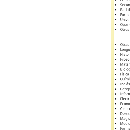
Secun
Bachil
Forma
Unive
Oposi
Otros
Otras
Lengua
Histor
Filoso
Matem
Biolo
Física
Quími
Inglé
Geogr
Infor
Electr
Econ
Cienci
Dere
Magis
Medic
Forma