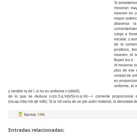
Si sometemos 
moveran mayo
mueven en un
mayor potenci
atraviesa 
corriente/int
carga a trave
escalar, y au
de la corrie
positivos, t
mueven, el s
fluyen los e.
Al moverse lo
ptos de ese 
unidad de vol
es proporcion
uniforme, el 
y sentido la de I, si no es uniforme j=(dI/dS)
de lo que se deduce j=((n.S.q.Vd)/S)=n.q.Vd---> corriente proporcional
(na.qa.Vda+nb.qb.Vdb). Si la Vd varía de un pto aotro material, la densidad d
Karma:
19%
Entradas relacionadas: