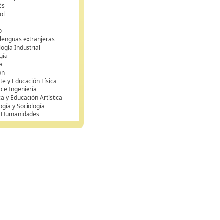
és
ol
o
 lenguas extranjeras
ogía Industrial
gía
a
ón
te y Educación Física
o e Ingeniería
ca y Educación Artística
ogía y Sociología
y Humanidades