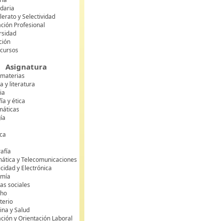
daria
lerato y Selectividad
ción Profesional
rsidad
ción
 cursos
Asignatura
 materias
 y literatura
ia
fía y ética
áticas
gía
ca
s
afía
mática y Telecomunicaciones
icidad y Electrónica
omía
as sociales
cho
terio
ina y Salud
ción y Orientación Laboral