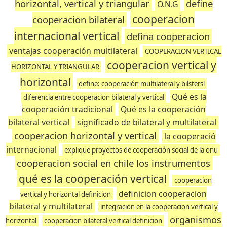
horizontal, vertical y triangular
define
O.N.G
cooperacion
cooperacion bilateral
internacional vertical
defina cooperacion
ventajas cooperación multilateral
COOPERACION VERTICAL
cooperacion vertical y
HORIZONTAL Y TRIANGULAR
horizontal
define: cooperación multilateral y bilstersl
Qué es la
diferencia entre cooperacion bilateral y vertical
cooperación tradicional
Qué es la cooperación
bilateral vertical
significado de bilateral y multilateral
cooperacion horizontal y vertical
la cooperació
internacional
explique proyectos de cooperación social de la onu
cooperacion social en chile los instrumentos
qué es la cooperación vertical
cooperacion
definicion cooperacion
vertical y horizontal definicion
bilateral y multilateral
integracion en la cooperacion vertical y
organismos
horizontal
cooperacion bilateral vertical definicion