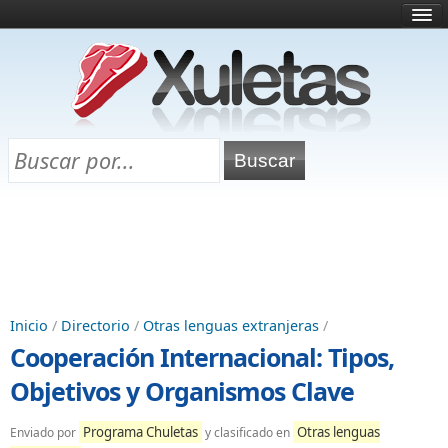
Inicio
¿Qué es esto?
Directorio
Selectividad
Chuletas para exámenes
Programa Chuletas
Inicio
/
Directorio
/
Otras lenguas extranjeras
/
Cooperación Internacional: Tipos,
Objetivos y Organismos Clave
Programa Chuletas
Otras lenguas
Enviado por
y clasificado en