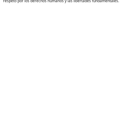
respeto por los derechos humanos y las libertades fundamentales.