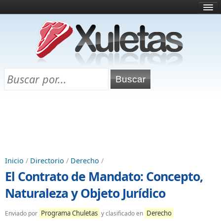
Inicio
¿Qué es esto?
Directorio
Selectividad
Chuletas para exámenes
Programa Chuletas
Inicio
/
Directorio
/
Derecho
/
El Contrato de Mandato: Concepto,
Naturaleza y Objeto Jurídico
Programa Chuletas
Derecho
Enviado por
y clasificado en