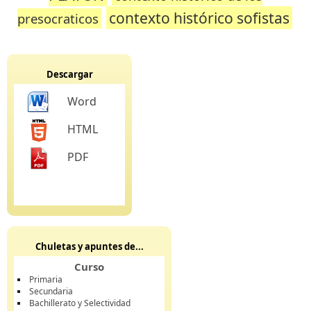
contexto histórico sofistas
presocraticos
Descargar
Word
HTML
PDF
Chuletas y apuntes de...
Curso
Primaria
Secundaria
Bachillerato y Selectividad