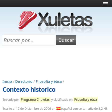
Inicio
¿Qué es esto?
Directorio
Selectividad
Chuletas para exámenes
Programa Chuletas
Inicio
/
Directorio
/
Filosofía y ética
/
Contexto historico
Programa Chuletas
Filosofía y ética
Enviado por
y clasificado en
Escrito el
17 de Diciembre de 2006
en
español con un tamaño de 3,2 KB