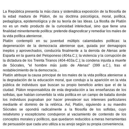
La República presenta la más clara y sistemática exposición de la filosofía de
la edad madura de Pláton, de su doctrina psicológica, moral, política,
pedagógica, epistemológica y de su teoría de las Ideas. La filosfia de Platón
no es un meto producto de la curiosidad intelectual, sino que tiene una
finalidad minentemente política: pretende diagnosticar y remediar los males de
la vida política ateniense.
Platón contempló en su juventud múltipls calamidades políticas: la
degeneración de la democracia ateniense que, guiada por demagogos
ineptos y aprovechados, conduciría finalmente a la derrota de Atenas ante
Esparta en la guerra del Peloponeso (404a.C.); la violencia y la corrupción de
la dictadura de los Treinta Tiranos (404-403a.C.); la condena injusta a muerte
de Sócrates, "el hombre más justo de Atenas" (399 a.C.), tras el
restablecimiento de la democracia...
Platón atribuye la causa principal de los males de la vida política ateniense a
la degradación de la educación moral, que condujo a la aparición en la vida
pública de individuos que buscan su propio beneficio antes que el de la
ciudad. Pláton responsabiliza de esta degradación a las enseñanzas de los
sofistas, que habían convertido la vida política en un campo de batalla donde
los individuos pugnaban por hacer prevalecer sus intereses particulares
mediante el dominio de la retórica. Así, Platón, siguiendo a su maestro
Sócrates se opondrá radicalmente a la filosofía de los sofistas, cuyo
relativismo y escepticismo condujeron al vaciamiento de contenido de los
conceptos morales y políticos, que quedaron reducidos a meras herramientas
de persuasión que cada uno utiliza a su anojo según su propia conveniencia.