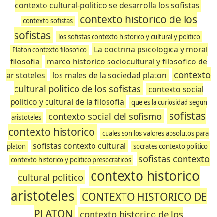
contexto cultural-politico se desarrolla los sofistas
contexto historico de los
contexto sofistas
sofistas
los sofistas contexto historico y cultural y politico
La doctrina psicologica y moral
Platon contexto filosofico
filosofia
marco historico sociocultural y filosofico de
contexto
aristoteles
los males de la sociedad platon
cultural politico de los sofistas
contexto social
politico y cultural de la filosofia
que es la curiosidad segun
sofistas
contexto social del sofismo
aristoteles
contexto historico
cuales son los valores absolutos para
sofistas contexto cultural
platon
socrates contexto politico
sofistas contexto
contexto historico y politico presocraticos
contexto historico
cultural politico
aristoteles
CONTEXTO HISTORICO DE
PLATON
contexto historico de los