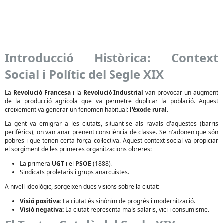
Introducció Històrica: Context
Social i Polític del Segle XIX
La
Revolució Francesa
i la
Revolució Industrial
van provocar un augment
de la producció agrícola que va permetre duplicar la població. Aquest
creixement va generar un fenomen habitual:
l'èxode rural
.
La gent va emigrar a les ciutats, situant-se als ravals d'aquestes (barris
perifèrics), on van anar prenent consciència de classe. Se n'adonen que són
pobres i que tenen certa força col·lectiva. Aquest context social va propiciar
el sorgiment de les primeres organitzacions obreres:
La primera
UGT
i el
PSOE
(1888).
Sindicats proletaris i grups anarquistes.
A nivell ideològic, sorgeixen dues visions sobre la ciutat:
Visió positiva:
La ciutat és sinònim de progrés i modernització.
Visió negativa:
La ciutat representa mals salaris, vici i consumisme.