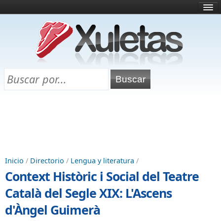
Inicio
¿Qué es esto?
Directorio
Selectividad
Chuletas para exámenes
Programa Chuletas
Inicio
/
Directorio
/
Lengua y literatura
/
Context Històric i Social del Teatre
Català del Segle XIX: L'Ascens
d'Àngel Guimerà