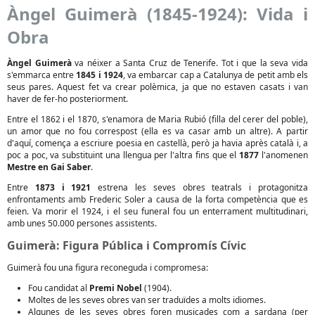
Àngel Guimerà (1845-1924): Vida i
Obra
Àngel Guimerà
va néixer a Santa Cruz de Tenerife. Tot i que la seva vida
s'emmarca entre
1845 i 1924
, va embarcar cap a Catalunya de petit amb els
seus pares. Aquest fet va crear polèmica, ja que no estaven casats i van
haver de fer-ho posteriorment.
Entre el 1862 i el 1870, s'enamora de Maria Rubió (filla del cerer del poble),
un amor que no fou correspost (ella es va casar amb un altre). A partir
d'aquí, comença a escriure poesia en castellà, però ja havia après català i, a
poc a poc, va substituint una llengua per l'altra fins que el
1877
l'anomenen
Mestre en Gai Saber
.
Entre
1873 i 1921
estrena les seves obres teatrals i protagonitza
enfrontaments amb Frederic Soler a causa de la forta competència que es
feien. Va morir el 1924, i el seu funeral fou un enterrament multitudinari,
amb unes 50.000 persones assistents.
Guimerà: Figura Pública i Compromís Cívic
Guimerà fou una figura reconeguda i compromesa:
Fou candidat al
Premi Nobel
(1904).
Moltes de les seves obres van ser traduïdes a molts idiomes.
Algunes de les seves obres foren musicades com a sardana (per