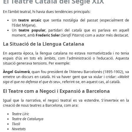
El Teatre Català del Segle XIX
En l'àmbit teatral, hi havia dues tendències principals:
Un
teatre arcaic
que sentia nostàlgia del passat (especialment de
l'Edat Mitjana).
Un
teatre popular
, partidari del català que es parlava en aquell
moment, amb
Frederic Soler
(
Serafí Pitarra
) com a autor més destacat.
La Situació de la Llengua Catalana
En aquesta època, la llengua catalana no estava normativitzada i no tenia
espais d'ús en tots els àmbits, com l'administració o l'educació. Aquesta
situació generava tensions. Per exemple:
Àngel Guimerà
, quan fou president de l'Ateneu Barcelonès (1895-1902), va
emetre un discurs en català. Hi va haver gent que va xiular i cridar:
«Maleït
siga el que no defensa el que és seu»
, referint-se, en aquest cas, al català.
El Teatre com a Negoci i Expansió a Barcelona
Igual que la narrativa, el negoci teatral es va estendre. S'inverteix en la
creació de nous teatres a Barcelona, com ara:
Teatre Líric
Teatre de Catalunya
Tívoli
Novetats