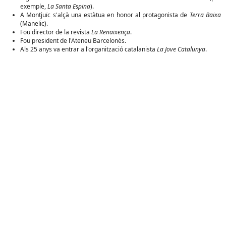
exemple,
La Santa Espina
).
A Montjuïc s'alçà una estàtua en honor al protagonista de
Terra Baixa
(Manelic).
Fou director de la revista
La Renaixença
.
Fou president de l'Ateneu Barcelonès.
Als 25 anys va entrar a l'organització catalanista
La Jove Catalunya
.