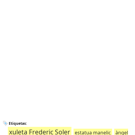
Etiquetas:
xuleta Frederic Soler
estatua manelic
àngel