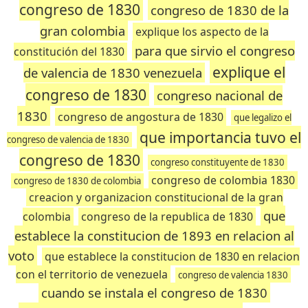
congreso de 1830
congreso de 1830 de la
gran colombia
explique los aspecto de la
para que sirvio el congreso
constitución del 1830
explique el
de valencia de 1830 venezuela
congreso de 1830
congreso nacional de
1830
congreso de angostura de 1830
que legalizo el
que importancia tuvo el
congreso de valencia de 1830
congreso de 1830
congreso constituyente de 1830
congreso de colombia 1830
congreso de 1830 de colombia
creacion y organizacion constitucional de la gran
que
colombia
congreso de la republica de 1830
establece la constitucion de 1893 en relacion al
voto
que establece la constitucion de 1830 en relacion
con el territorio de venezuela
congreso de valencia 1830
cuando se instala el congreso de 1830