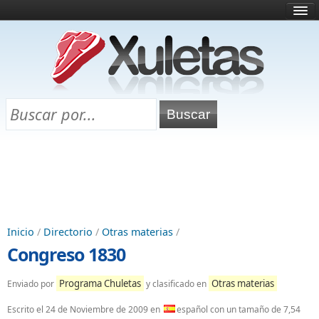
Inicio
¿Qué es esto?
Directorio
Selectividad
Chuletas para exámenes
Programa Chuletas
Inicio
/
Directorio
/
Otras materias
/
Congreso 1830
Programa Chuletas
Otras materias
Enviado por
y clasificado en
Escrito el
24 de Noviembre de 2009
en
español con un tamaño de 7,54