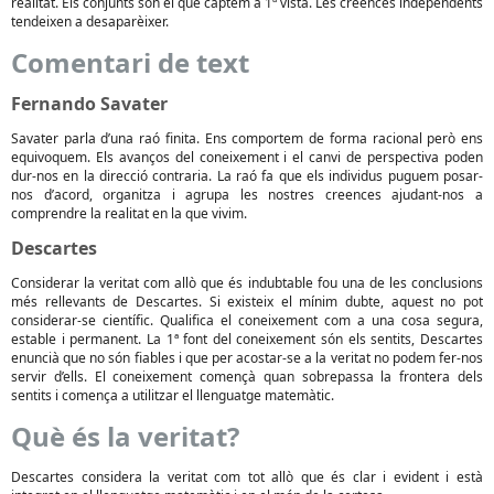
realitat. Els conjunts són el que captem a 1ª vista. Les creences independents
tendeixen a desaparèixer.
Comentari de text
Fernando Savater
Savater parla d’una raó finita. Ens comportem de forma racional però ens
equivoquem. Els avanços del coneixement i el canvi de perspectiva poden
dur-nos en la direcció contraria. La raó fa que els individus puguem posar-
nos d’acord, organitza i agrupa les nostres creences ajudant-nos a
comprendre la realitat en la que vivim.
Descartes
Considerar la veritat com allò que és indubtable fou una de les conclusions
més rellevants de Descartes. Si existeix el mínim dubte, aquest no pot
considerar-se científic. Qualifica el coneixement com a una cosa segura,
estable i permanent. La 1ª font del coneixement són els sentits, Descartes
enuncià que no són fiables i que per acostar-se a la veritat no podem fer-nos
servir d’ells. El coneixement començà quan sobrepassa la frontera dels
sentits i comença a utilitzar el llenguatge matemàtic.
Què és la veritat?
Descartes considera la veritat com tot allò que és clar i evident i està