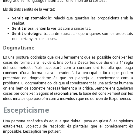
integrat en el llenguatge matemàtic i en el món de la certesa.
Els distints sentits de la veritat:
Sentit epistemològic
: relació que guarden les proposicions amb la
realitat.
Sentit moral
: entén la veritat com a sinceritat.
Sentit ontològic
: tracta de subratllar que o quines són les propietats
que pertanyen a les coses.
Dogmatisme
És una postura optimista que creu fermament que és possible conèixer les
coses de forma clara i evident. Ens porta a Descartes que diu en la 1ª regla
del seu mètode: “sols acceptaré com a coneixement tot allò que puga
conèixer d'una forma clara i evident”. La principal crítica que podem
presentar del dogmatisme és que no planteja el coneixement com a
problema. El dogmatisme oblida que el coneixement és una activitat humana
on ens hem de sotmetre necessàriament a la crítica. Sempre ens quedaran
coses per conèixer. Segons el
racionalisme
, la base del coneixement són les
idees innates que posseïm com a individus i que no deriven de l’experiència.
Escepticisme
Una persona escèptica és aquella que dubta i posa en qüestió les opinions
establertes. L’objectiu de l’escèptic és plantejar que el coneixement és
impossible. L’escepticisme pot ser: