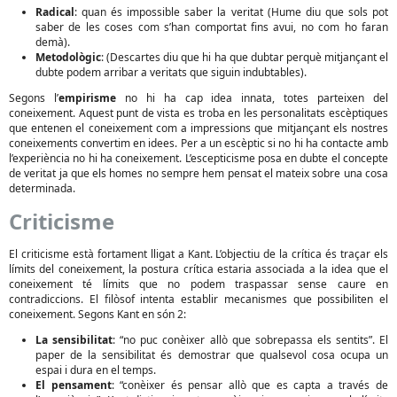
Radical
: quan és impossible saber la veritat (Hume diu que sols pot
saber de les coses com s’han comportat fins avui, no com ho faran
demà).
Metodològic
: (Descartes diu que hi ha que dubtar perquè mitjançant el
dubte podem arribar a veritats que siguin indubtables).
Segons l’
empirisme
no hi ha cap idea innata, totes parteixen del
coneixement. Aquest punt de vista es troba en les personalitats escèptiques
que entenen el coneixement com a impressions que mitjançant els nostres
coneixements convertim en idees. Per a un escèptic si no hi ha contacte amb
l’experiència no hi ha coneixement. L’escepticisme posa en dubte el concepte
de veritat ja que els homes no sempre hem pensat el mateix sobre una cosa
determinada.
Criticisme
El criticisme està fortament lligat a Kant. L’objectiu de la crítica és traçar els
límits del coneixement, la postura crítica estaria associada a la idea que el
coneixement té límits que no podem traspassar sense caure en
contradiccions. El filòsof intenta establir mecanismes que possibiliten el
coneixement. Segons Kant en són 2:
La sensibilitat
: “no puc conèixer allò que sobrepassa els sentits”. El
paper de la sensibilitat és demostrar que qualsevol cosa ocupa un
espai i dura en el temps.
El pensament
: “conèixer és pensar allò que es capta a través de