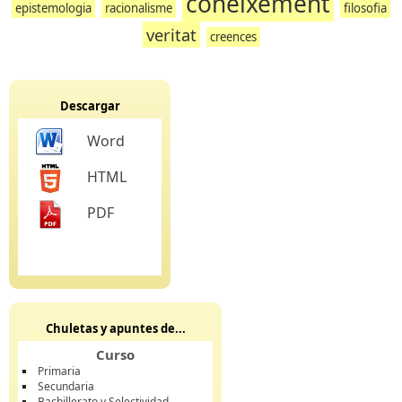
coneixement
epistemologia
racionalisme
filosofia
veritat
creences
Descargar
Word
HTML
PDF
Chuletas y apuntes de...
Curso
Primaria
Secundaria
Bachillerato y Selectividad