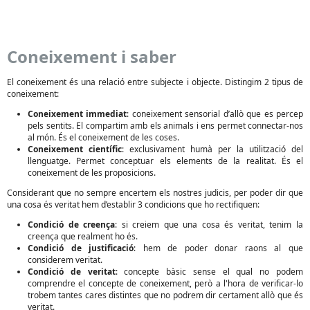
Coneixement i saber
El coneixement és una relació entre subjecte i objecte. Distingim 2 tipus de
coneixement:
Coneixement immediat
: coneixement sensorial d’allò que es percep
pels sentits. El compartim amb els animals i ens permet connectar-nos
al món. És el coneixement de les coses.
Coneixement científic
: exclusivament humà per la utilització del
llenguatge. Permet conceptuar els elements de la realitat. És el
coneixement de les proposicions.
Considerant que no sempre encertem els nostres judicis, per poder dir que
una cosa és veritat hem d’establir 3 condicions que ho rectifiquen:
Condició de creença
: si creiem que una cosa és veritat, tenim la
creença que realment ho és.
Condició de justificació
: hem de poder donar raons al que
considerem veritat.
Condició de veritat
: concepte bàsic sense el qual no podem
comprendre el concepte de coneixement, però a l'hora de verificar-lo
trobem tantes cares distintes que no podrem dir certament allò que és
veritat.