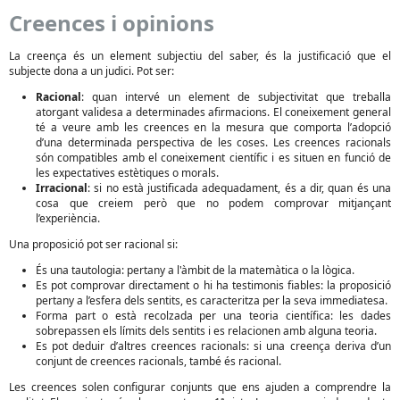
Creences i opinions
La creença és un element subjectiu del saber, és la justificació que el
subjecte dona a un judici. Pot ser:
Racional
: quan intervé un element de subjectivitat que treballa
atorgant validesa a determinades afirmacions. El coneixement general
té a veure amb les creences en la mesura que comporta l’adopció
d’una determinada perspectiva de les coses. Les creences racionals
són compatibles amb el coneixement científic i es situen en funció de
les expectatives estètiques o morals.
Irracional
: si no està justificada adequadament, és a dir, quan és una
cosa que creiem però que no podem comprovar mitjançant
l’experiència.
Una proposició pot ser racional si:
És una tautologia: pertany a l'àmbit de la matemàtica o la lògica.
Es pot comprovar directament o hi ha testimonis fiables: la proposició
pertany a l’esfera dels sentits, es caracteritza per la seva immediatesa.
Forma part o està recolzada per una teoria científica: les dades
sobrepassen els límits dels sentits i es relacionen amb alguna teoria.
Es pot deduir d’altres creences racionals: si una creença deriva d’un
conjunt de creences racionals, també és racional.
Les creences solen configurar conjunts que ens ajuden a comprendre la