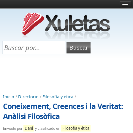
Inicio
¿Qué es esto?
Directorio
Selectividad
Chuletas para exámenes
Programa Chuletas
Inicio
/
Directorio
/
Filosofía y ética
/
Coneixement, Creences i la Veritat:
Anàlisi Filosòfica
Dani
Filosofía y ética
Enviado por
y clasificado en