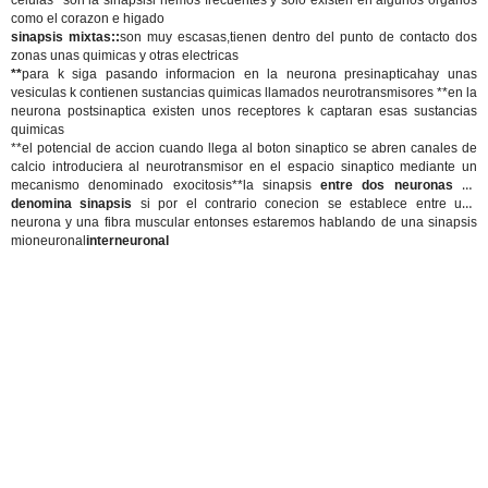
celulas *son la sinapsisi nemos frecuentes y solo existen en algunos organos
como el corazon e higado
sinapsis mixtas::
son muy escasas,tienen dentro del punto de contacto dos
zonas unas quimicas y otras electricas
**
para k siga pasando informacion en la neurona presinapticahay unas
vesiculas k contienen sustancias quimicas llamados neurotransmisores **en la
neurona postsinaptica existen unos receptores k captaran esas sustancias
quimicas
**el potencial de accion cuando llega al boton sinaptico se abren canales de
calcio introduciera al neurotransmisor en el espacio sinaptico mediante un
mecanismo denominado exocitosis**la sinapsis
entre dos neuronas se
denomina sinapsis
si por el contrario conecion se establece entre una
neurona y una fibra muscular entonses estaremos hablando de una sinapsis
mioneuronal
interneuronal