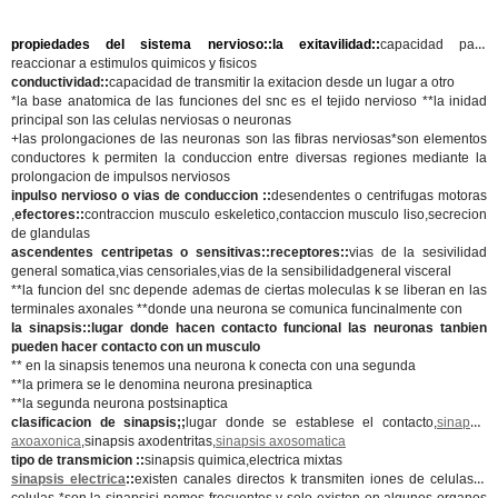
propiedades del sistema nervioso::la exitavilidad::
capacidad para
reaccionar a estimulos quimicos y fisicos
conductividad::
capacidad de transmitir la exitacion desde un lugar a otro
*la base anatomica de las funciones del snc es el tejido nervioso **la inidad
principal son las celulas nerviosas o neuronas
+las prolongaciones de las neuronas son las fibras nerviosas*son elementos
conductores k permiten la conduccion entre diversas regiones mediante la
prolongacion de impulsos nerviosos
inpulso nervioso o vias de conduccion ::
desendentes o centrifugas motoras
,
efectores::
contraccion musculo eskeletico,contaccion musculo liso,secrecion
de glandulas
ascendentes centripetas o sensitivas::receptores::
vias de la sesivilidad
general somatica,vias censoriales,vias de la sensibilidadgeneral visceral
**la funcion del snc depende ademas de ciertas moleculas k se liberan en las
terminales axonales **donde una neurona se comunica funcinalmente con
la sinapsis::lugar donde hacen contacto funcional las neuronas tanbien
pueden hacer contacto con un musculo
** en la sinapsis tenemos una neurona k conecta con una segunda
**la primera se le denomina neurona presinaptica
**la segunda neurona postsinaptica
clasificacion de sinapsis;;
lugar donde se establese el contacto,
sinapsis
axoaxonica
,sinapsis axodentritas,
sinapsis axosomatica
tipo de transmicion ::
sinapsis quimica,electrica mixtas
sinapsis electrica
::
existen canales directos k transmiten iones de celulas a