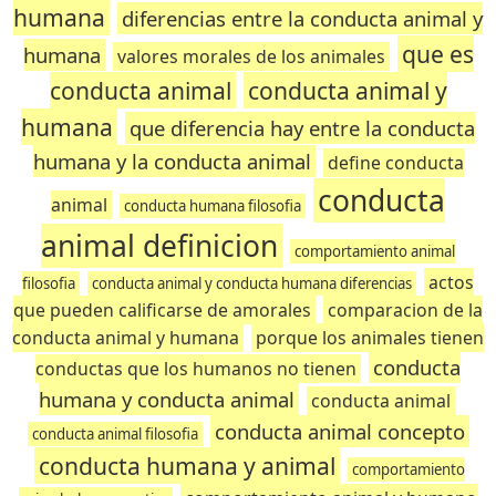
humana
diferencias entre la conducta animal y
que es
humana
valores morales de los animales
conducta animal
conducta animal y
humana
que diferencia hay entre la conducta
humana y la conducta animal
define conducta
conducta
animal
conducta humana filosofia
animal definicion
comportamiento animal
actos
filosofia
conducta animal y conducta humana diferencias
que pueden calificarse de amorales
comparacion de la
conducta animal y humana
porque los animales tienen
conducta
conductas que los humanos no tienen
humana y conducta animal
conducta animal
conducta animal concepto
conducta animal filosofia
conducta humana y animal
comportamiento