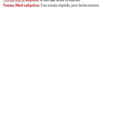
Norma moral
objetiva
:
Se nos dan desde el exterior
Norma Morl subjetiva
:
Una norma objetida, pero hecha nuestra.