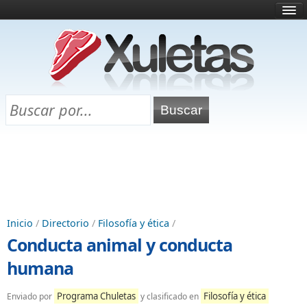
Inicio
¿Qué es esto?
Directorio
Selectividad
Chuletas para exámenes
Programa Chuletas
Inicio
/
Directorio
/
Filosofía y ética
/
Conducta animal y conducta
humana
Programa Chuletas
Filosofía y ética
Enviado por
y clasificado en