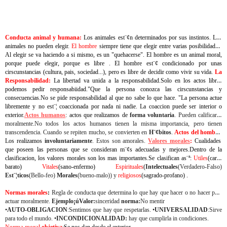
Conducta animal y humana:
Los animales est¨¢n determinados por sus instintos. Los
animales no pueden elegir.
El hombre
siempre tiene que elegir entre varias posibilidades.
Al elegir se va haciendo a si mismo, es un "quehacerse". El hombre es un animal moral,
porque puede elegir, porque es libre . El hombre est¨¢ condicionado por unas
cirscunstancias (cultura, pais, sociedad...), pero es libre de decidir como vivir su vida.
La
Responsabilidad:
La libertad va unida a la responsabilidad.Solo en los actos libres
podemos pedir responsabiidad."Que la persona conozca las cirscunstancias y
consecuencias.No se pide responsabilidad al que no sabe lo que hace. "La persona actue
libremente y no est¨¦ coaccionada por nada ni nadie. La coaccion puede ser interior o
exterior.
Actos humanos
: actos que realizamos de
forma voluntaria
. Pueden calificarse
moralmente.No todos los actos humanos tienen la misma importancia, pero tienen
transcendencia. Cuando se repiten mucho, se convierten en
H¨¢bitos
.
Actos del hombre
:
Los realizamos
involuntariamente
. Estos son amorales.
Valores morales
:
Cualidades
que poseen las personas que se consideran m¨¢s adecuadas y mejores.Dentro de la
clasificacion, los valores morales son los mas importantes.Se clasifican as¨ª:
Utiles
(caro-
barato)
Vitales
(sano-enfermo)
Espirituales
(
Intelectuales
(Verdadero-Falso)
Est¨¦ticos
(Bello-feo)
Morales
(bueno-malo)) y
religiosos
(sagrado-profano) .
Normas morales
:
Regla de conducta que determina lo que hay que hacer o no hacer para
actuar moralmente.
Ejemplo
¡ú
Valo
r:
sinceridad
norma:
No mentir
•
AUTO-OBLIGACION
:
Sentimos que hay que respetarlas. •
UNIVERSALIDAD
:
Sirve
para todo el mundo. •
INCONDICIONALIDAD
:
hay que cumplirla in condiciones.