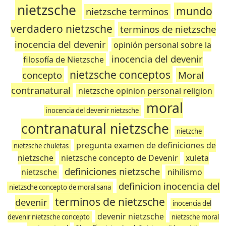
nietzsche
mundo
nietzsche terminos
verdadero nietzsche
terminos de nietzsche
inocencia del devenir
opinión personal sobre la
inocencia del devenir
filosofía de Nietzsche
nietzsche conceptos
concepto
Moral
contranatural
nietzsche opinion personal religion
moral
inocencia del devenir nietzsche
contranatural nietzsche
nietzche
pregunta examen de definiciones de
nietzsche chuletas
nietzsche
nietzsche concepto de Devenir
xuleta
definiciones nietzsche
nietzsche
nihilismo
definicion inocencia del
nietzsche concepto de moral sana
terminos de nietzsche
devenir
inocencia del
devenir nietzsche
devenir nietzsche concepto
nietzsche moral