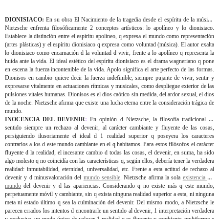
DIONISIACO:
En su obra El Nacimiento de la tragedia desde el espíritu de la música,
Nietzsche enfrenta filosóficamente 2 conceptos artísticos: lo apolíneo y lo dionisiaco.
Establece la distinción entre el espíritu apolíneo, q expresa el mundo como representación
(artes plásticas) y el espíritu dionisiaco q expresa como voluntad (música). El autor exalta
lo dionisiaco como encarnación d la voluntad d vivir, frente a lo apolíneo q representa la
huída ante la vida. El ideal estético del espíritu dionisiaco es el drama wagneriano q pone
en escena la fuerza incontenible de la vida. Apolo significa el arte perfecto de las formas.
Dionisos en cambio quiere decir la fuerza indefinible, siempre pujante de vivir, sentir y
expresarse vitalmente en actuaciones rítmicas y musicales, como despliegue exterior de las
pulsiones vitales humanas. Dionisos es el dios caótico sin medida, del ardor sexual, el dios
de la noche. Nietzsche afirma que existe una lucha eterna entre la consideración trágica de
mundo.
INOCENCIA DEL DEVENIR
:
En opinión d Nietzsche, la filosofía tradicional ha
sentido siempre un rechazo al devenir, al carácter cambiante y fluyente de las cosas,
persiguiendo ilusoriamente el ideal d 1 realidad superior q poseyera los caracteres
contrarios a los d este mundo cambiante en el q habitamos. Para estos filósofos el carácter
fluyente d la realidad, el incesante cambio d todas las cosas, el devenir, en suma, ha sido
algo molesto q no coincidía con las características q, según ellos, debería tener la verdadera
realidad: inmutabilidad, eternidad, universalidad, etc. Frente a esta actitud de rechazo al
devenir y d minusvaloración del
mundo sensible
. Nietzsche afirma la sola
existencia del
mundo
del devenir y d las apariencias. Considerando q no existe más q este mundo,
perpetuamente móvil y cambiante, sin q exista ninguna realidad superior a esta, ni ninguna
meta ni estado último q sea la culminación del devenir. Del mismo modo, a Nietzsche le
parecen errados los intentos d encontrarle un sentido al devenir, 1 interpretación verdadera