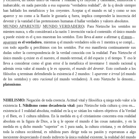
y exclusiva, un modo único de valorar 1 realidad q es fluyente y cambiante, multiforme e
inabarcable, en nada parecida a esa supuesta “verdadera realidad”, de la q desde siempre
han hablado los metafísicos y los creyentes. Aceptar q el mundo es tal y como se nos
aparece y no como a la Razón le gustaría q fuera, implica comprender la inocencia del
devenir y la vanidad d las pretensiones humanas d hallar verdades y valores absolutos.
MUNDO APARENTE
/
MUNDO VERDADERO
:
Para Nietzsche los sentidos no
mienten nunca, x ello considerará a la razón 1 invención vacía d contenido. el único mundo
q puede existir es el q nos muestran los sentidos. Esto lleva al autor a afirmar q
el mundo
aparente
es el verdadero
, mientras q el mundo verdadero sólo es 1 mentira q se completa
con todo aquello q percibimos con los sentidos. Por eso manifiesta continuamente sus
dudas sobre la correspondencia de la verdad conocida con la realidad. Para Nietzsche el
único mundo q existe es el nuestro, el mundo terrenal, el del espacio y el tiempo. Y eso le
lleva a considerar como el gran error d la metafísica el inventarse 1 mundo racional q
además resta valor al mundo q le es opuesto,
el mundo del devenir
. Esto confunde a los
filósofos q terminan defendiendo la existencia d 2 mundos: 1
aparente
e
irreal
(el mundo
de los sentidos) y otro
racional
(el mundo verdadero). A esto Nietzsche lo denomina
platonismo
.
NIHILISMO:
Negación de toda creencia. Actitud vital y filosófica q niega todo valor a la
existencia
1. Nihilismo como decadencia vital:
para Nietzsche toda cultura q crea en la
existencia d 1 realidad absoluta, realidad en la q se sitúan los valores objetivos d la Verdad
y el Bien, es 1 cultura nihilista. En la medida en q el cristianismo concentra esta realidad
absoluta en la figura de Dios, a la q le opone el mundo d las cosas naturales, y en la
medida en q dicho mundo “superior” es 1 pura nada, la cultura cristiana, y en definitiva
toda la cultura occidental, es nihilista pues dirige toda su pasión y esperanzas a algo
inexistente despreciando d modo indirecto la única realidad existente, la realidad del mundo