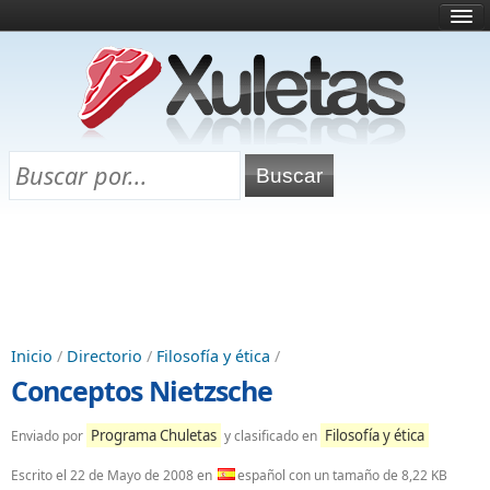
Inicio
¿Qué es esto?
Directorio
Selectividad
Chuletas para exámenes
Programa Chuletas
Inicio
/
Directorio
/
Filosofía y ética
/
Conceptos Nietzsche
Programa Chuletas
Filosofía y ética
Enviado por
y clasificado en
Escrito el
22 de Mayo de 2008
en
español con un tamaño de 8,22 KB