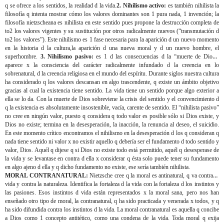
q se ofrece a los sentidos, la realidad d la vida.
2. Nihilismo activo:
es también nihilista la
filosofía q intenta mostrar cómo los valores dominantes son 1 pura nada, 1 invención; la
filosofía nietzscheana es nihilista en este sentido pues propone la destrucción completa de
to2 los valores vigentes y su sustitución por otros radicalmente nuevos (“transmutación d
to2 los valores”). Este nihilismo es 1 fase necesaria para la aparición d un nuevo momento
en la historia d la cultura,la aparición d una nueva moral y d un nuevo hombre, el
superhombre.
3. Nihilismo pasivo:
es 1 d las consecuencias d la “muerte de Dios”,
aparece x la consciencia del carácter radicalmente infundado d la creencia en lo
sobrenatural, d la creencia religiosa en el mundo del espíritu. Durante siglos nuestra cultura
ha considerado q los valores descansan en algo trascendente, q existe un ámbito objetivo
gracias al cual la existencia tiene sentido. La vida tiene un sentido porque algo exterior a
ella se lo da. Con la muerte de Dios sobreviene la crisis del sentido y el convencimiento d
q la existencia es absolutamente insostenible, vacía, carente de sentido. El “nihilista pasivo”
no cree en ningún valor, puesto q considera q todo valor es posible sólo si Dios existe, y
Dios no existe; termina en la desesperación, la inacción, la renuncia al deseo, el suicidio.
En este momento crítico encontramos el nihilismo en la desesperación d los q consideran q
nada tiene sentido ni valor x no existir aquello q debería ser el fundamento d todo sentido y
valor, Dios. Aquél q dijese q si Dios no existe todo está permitido, aquél q desesperase de
la vida y se levantase en contra d ella x considerar q ésta solo puede tener su fundamento
en algo ajeno d ella y q dicho fundamento no existe, ese sería también nihilista.
MORAL CONTRANATURAL:
Nietzsche cree q la moral es antinatural, q va contra la
vida y contra la naturaleza. Identifica la fortaleza d la vida con la fortaleza d los instintos y
las pasiones. Esos instintos d vida están representados x la moral sana, pero nos han
enseñado otro tipo de moral, la contranatural, q ha sido practicada y venerada x todos, y q
ha sido difundida contra los instintos d la vida. La moral contranatural es aquella q concibe
a Dios como 1 concepto antitético, como una condena de la vida. Toda moral q exija