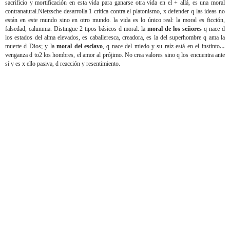
sacrificio y mortificación en esta vida para ganarse otra vida en el + allá, es una moral
contranatural.Nietzsche desarrolla 1 crítica contra el platonismo, x defender q las ideas no
están en este mundo sino en otro mundo. la vida es lo único real: la moral es ficción,
falsedad, calumnia. Distingue 2 tipos básicos d moral: la
moral de los señores
q nace d
los estados del alma elevados, es caballeresca, creadora, es la del superhombre q ama la
muerte d Dios; y la
moral del esclavo
, q nace del miedo y su raíz está en el instinto d
venganza d to2 los hombres, el amor al prójimo. No crea valores sino q los encuentra ante
sí y es x ello pasiva, d reacción y resentimiento.