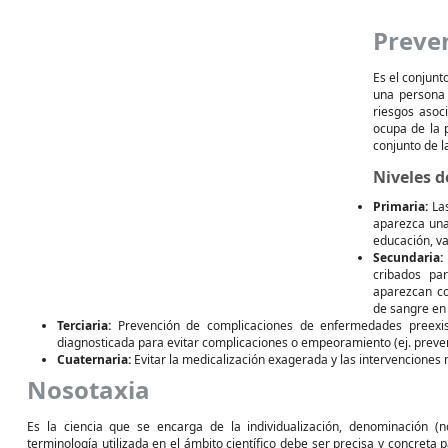
Preven
Es el conjunt
una persona 
riesgos asoc
ocupa de la 
conjunto de l
Niveles d
Primaria:
Las
aparezca una
educación, v
Secundaria:
cribados pa
aparezcan co
de sangre en
Terciaria:
Prevención de complicaciones de enfermedades preexis
diagnosticada para evitar complicaciones o empeoramiento (ej. preven
Cuaternaria:
Evitar la medicalización exagerada y las intervenciones
Nosotaxia
Es la ciencia que se encarga de la individualización, denominación (no
terminología utilizada en el ámbito científico debe ser precisa y concreta 