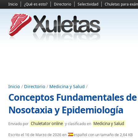
Inicio
¿Qué es esto?
Directorio
Selectividad
Chuletas para exá
Inicio
/
Directorio
/
Medicina y Salud
/
Conceptos Fundamentales de 
Nosotaxia y Epidemiología
Chuletator online
Medicina y Salud
Enviado por
y clasificado en
Escrito el
16 de Marzo de 2026
en
español con un tamaño de 2,64 KB