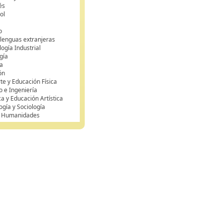
és
ol
o
 lenguas extranjeras
ogía Industrial
gía
a
ón
te y Educación Física
o e Ingeniería
ca y Educación Artística
ogía y Sociología
y Humanidades