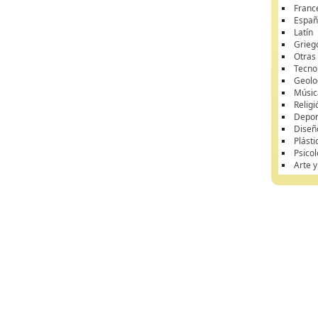
Franc
Españ
Latín
Grieg
Otras
Tecnol
Geolo
Músic
Religi
Depor
Diseñ
Plásti
Psicol
Arte 