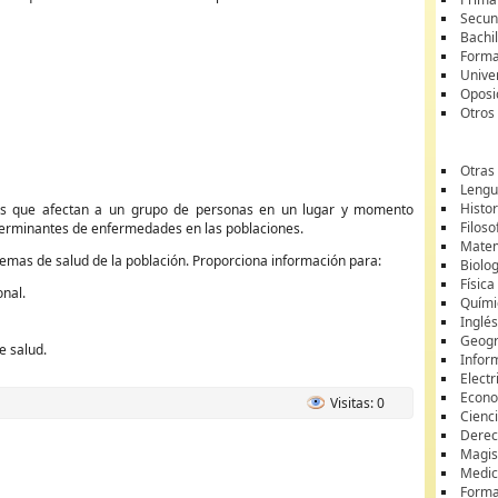
Secun
Bachil
Forma
Unive
Oposi
Otros
Otras
Lengua
Histor
ades que afectan a un grupo de personas en un lugar y momento
Filoso
determinantes de enfermedades en las poblaciones.
Matem
emas de salud de la población. Proporciona información para:
Biolo
Física
onal.
Quími
Inglé
Geogr
e salud.
Infor
Electr
Econ
Visitas: 0
Cienci
Dere
Magis
Medic
Forma