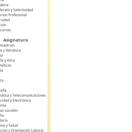
daria
lerato y Selectividad
ción Profesional
rsidad
ción
 cursos
Asignatura
 materias
 y literatura
ia
fía y ética
áticas
gía
ca
s
afía
mática y Telecomunicaciones
icidad y Electrónica
omía
as sociales
cho
terio
ina y Salud
ción y Orientación Laboral