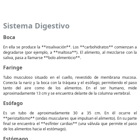
Sistema Digestivo
Boca
En ella se produce la **insalivación**. Los **carbohidratos** comienzan a
degradarse (por ejemplo, a **maltosa**). El alimento, al mezclarse con la
saliva, pasa a llamarse **bolo alimenticio**.
Faringe
Tubo musculoso situado en el cuello, revestido de membrana mucosa.
Conecta la nariz y la boca con la tráquea y el esófago, permitiendo el paso
tanto del aire como de los alimentos. En el ser humano, mide
aproximadamente 13 cm y se encuentra delante de la columna vertebral.
Esófago
Es un tubo de aproximadamente 30 a 35 cm. En él ocurre el
**peristaltismo** (ondas musculares que impulsan el alimento). En su parte
final se encuentra el **esfínter cardias** (una válvula que permite el paso
de los alimentos hacia el estómago).
Estómago