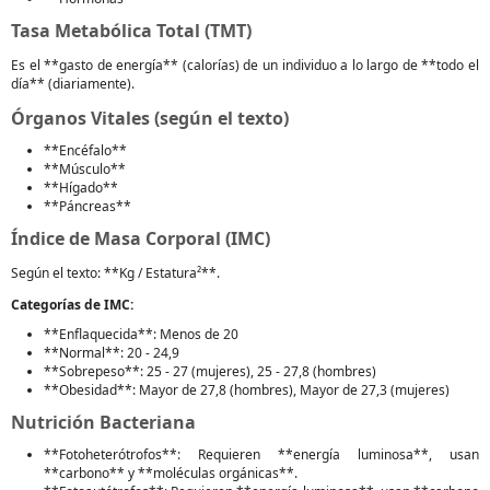
Tasa Metabólica Total (TMT)
Es el **gasto de energía** (calorías) de un individuo a lo largo de **todo el
día** (diariamente).
Órganos Vitales (según el texto)
**Encéfalo**
**Músculo**
**Hígado**
**Páncreas**
Índice de Masa Corporal (IMC)
Según el texto: **Kg / Estatura²**.
Categorías de IMC:
**Enflaquecida**: Menos de 20
**Normal**: 20 - 24,9
**Sobrepeso**: 25 - 27 (mujeres), 25 - 27,8 (hombres)
**Obesidad**: Mayor de 27,8 (hombres), Mayor de 27,3 (mujeres)
Nutrición Bacteriana
**Fotoheterótrofos**: Requieren **energía luminosa**, usan
**carbono** y **moléculas orgánicas**.