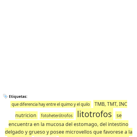
Etiquetas:
TMB, TMT, INC
que diferencia hay entre el quimo y el quilo
litotrofos
nutricion
se
fotoheterótrofos
encuentra en la mucosa del estomago, del intestino
delgado y grueso y posee microvellos que favorese a la