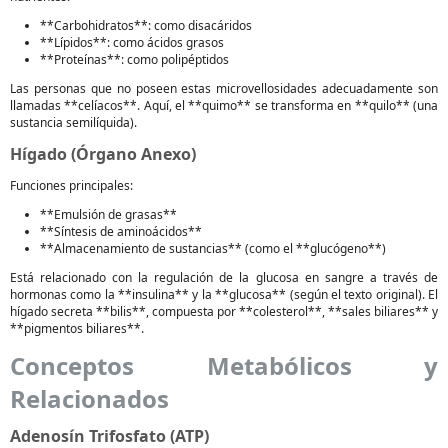
**Carbohidratos**: como disacáridos
**Lípidos**: como ácidos grasos
**Proteínas**: como polipéptidos
Las personas que no poseen estas microvellosidades adecuadamente son
llamadas **celíacos**. Aquí, el **quimo** se transforma en **quilo** (una
sustancia semilíquida).
Hígado (Órgano Anexo)
Funciones principales:
**Emulsión de grasas**
**Síntesis de aminoácidos**
**Almacenamiento de sustancias** (como el **glucógeno**)
Está relacionado con la regulación de la glucosa en sangre a través de
hormonas como la **insulina** y la **glucosa** (según el texto original). El
hígado secreta **bilis**, compuesta por **colesterol**, **sales biliares** y
**pigmentos biliares**.
Conceptos Metabólicos y
Relacionados
Adenosín Trifosfato (ATP)