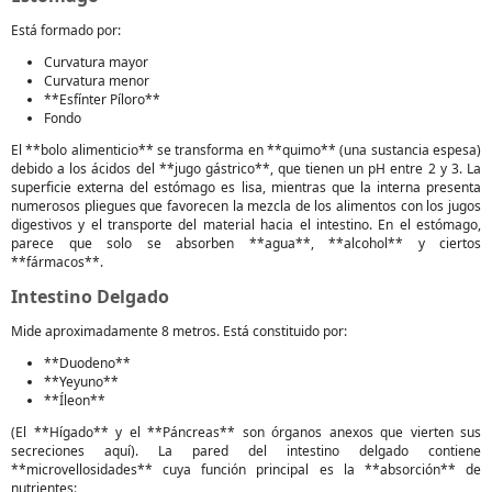
Está formado por:
Curvatura mayor
Curvatura menor
**Esfínter Píloro**
Fondo
El **bolo alimenticio** se transforma en **quimo** (una sustancia espesa)
debido a los ácidos del **jugo gástrico**, que tienen un pH entre 2 y 3. La
superficie externa del estómago es lisa, mientras que la interna presenta
numerosos pliegues que favorecen la mezcla de los alimentos con los jugos
digestivos y el transporte del material hacia el intestino. En el estómago,
parece que solo se absorben **agua**, **alcohol** y ciertos
**fármacos**.
Intestino Delgado
Mide aproximadamente 8 metros. Está constituido por:
**Duodeno**
**Yeyuno**
**Íleon**
(El **Hígado** y el **Páncreas** son órganos anexos que vierten sus
secreciones aquí). La pared del intestino delgado contiene
**microvellosidades** cuya función principal es la **absorción** de
nutrientes: