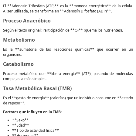
El **Adenosín Trifosfato (ATP)** es la **moneda energética** de la célula.
Al ser utilizada, se transforma en **Adenosín Difosfato (ADP)**.
Proceso Anaeróbico
Según el texto original: Participación de **O₂** (quema los nutrientes).
Metabolismo
Es la **sumatoria de las reacciones químicas** que ocurren en un
organismo.
Catabolismo
Proceso metabólico que **libera energía** (ATP), pasando de moléculas
complejas a más simples.
Tasa Metabólica Basal (TMB)
Es el **gasto de energía** (calorías) que un individuo consume en **estado
de reposo**.
Factores que influyen en la TMB:
**Sexo**
**Edad**
**Tipo de actividad física**
**Hormonas**