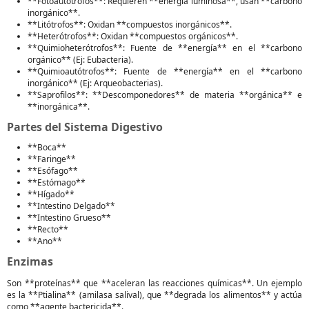
**Fotoautótrofos**: Requieren **energía luminosa**, usan **carbono
inorgánico**.
**Litótrofos**: Oxidan **compuestos inorgánicos**.
**Heterótrofos**: Oxidan **compuestos orgánicos**.
**Quimioheterótrofos**: Fuente de **energía** en el **carbono
orgánico** (Ej: Eubacteria).
**Quimioautótrofos**: Fuente de **energía** en el **carbono
inorgánico** (Ej: Arqueobacterias).
**Saprofilos**: **Descomponedores** de materia **orgánica** e
**inorgánica**.
Partes del Sistema Digestivo
**Boca**
**Faringe**
**Esófago**
**Estómago**
**Hígado**
**Intestino Delgado**
**Intestino Grueso**
**Recto**
**Ano**
Enzimas
Son **proteínas** que **aceleran las reacciones químicas**. Un ejemplo
es la **Ptialina** (amilasa salival), que **degrada los alimentos** y actúa
como **agente bactericida**.