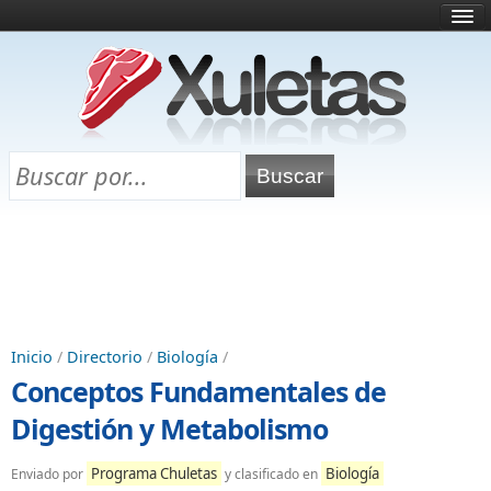
Inicio
¿Qué es esto?
Directorio
Selectividad
Chuletas para exámenes
Programa Chuletas
Inicio
/
Directorio
/
Biología
/
Conceptos Fundamentales de
Digestión y Metabolismo
Programa Chuletas
Biología
Enviado por
y clasificado en