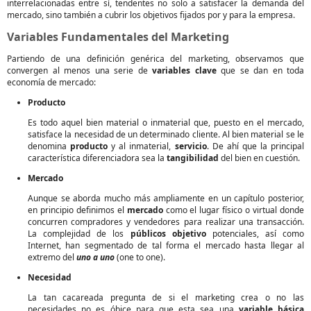
interrelacionadas entre sí, tendentes no solo a satisfacer la demanda del
mercado, sino también a cubrir los objetivos fijados por y para la empresa.
Variables Fundamentales del Marketing
Partiendo de una definición genérica del marketing, observamos que
convergen al menos una serie de
variables clave
que se dan en toda
economía de mercado:
Producto
Es todo aquel bien material o inmaterial que, puesto en el mercado,
satisface la necesidad de un determinado cliente. Al bien material se le
denomina
producto
y al inmaterial,
servicio
. De ahí que la principal
característica diferenciadora sea la
tangibilidad
del bien en cuestión.
Mercado
Aunque se aborda mucho más ampliamente en un capítulo posterior,
en principio definimos el
mercado
como el lugar físico o virtual donde
concurren compradores y vendedores para realizar una transacción.
La complejidad de los
públicos objetivo
potenciales, así como
Internet, han segmentado de tal forma el mercado hasta llegar al
extremo del
uno a uno
(one to one).
Necesidad
La tan cacareada pregunta de si el marketing crea o no las
necesidades no es óbice para que esta sea una
variable básica