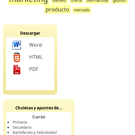
deseo
demanda
oferta
gestión
producto
mercado
Descargar
Word
HTML
PDF
Chuletas y apuntes de...
Curso
Primaria
Secundaria
Bachillerato y Selectividad