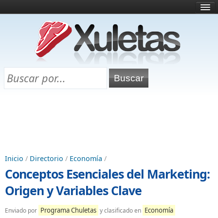
Inicio
¿Qué es esto?
Directorio
Selectividad
Chuletas para exámenes
Programa Chuletas
Inicio
/
Directorio
/
Economía
/
Conceptos Esenciales del Marketing:
Origen y Variables Clave
Programa Chuletas
Economía
Enviado por
y clasificado en