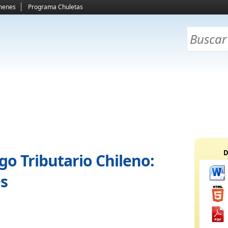
menes
Programa Chuletas
D
go Tributario Chileno:
es