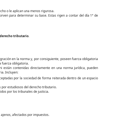
cho o le aplican una menos rigurosa.
rven para determinar su base. Estas rigen a contar del día 1° de
derecho tributario
.
ración en la norma y, por consiguiente, poseen fuerza obligatoria
a fuerza obligatoria.
 ni están contenidas directamente en una norma jurídica, pueden
ria. Incluyen:
ceptadas por la sociedad de forma reiterada dentro de un espacio
s por estudiosos del derecho tributario.
dos por los tribunales de justicia.
s ajenos, afectados por impuestos.