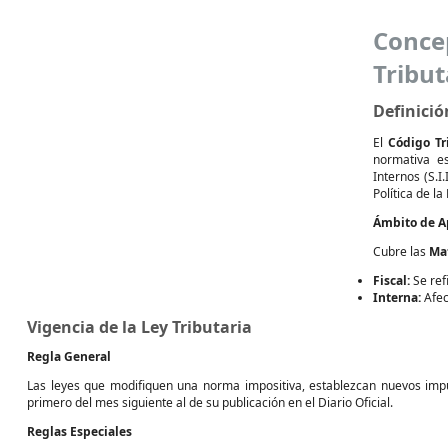
Conce
Tribut
Definició
El
Código Tr
normativa es
Internos (S.I.
Política de la
Ámbito de A
Cubre las
Mat
Fiscal:
Se refi
Interna:
Afec
Vigencia de la Ley Tributaria
Regla General
Las leyes que modifiquen una norma impositiva, establezcan nuevos impu
primero del mes siguiente al de su publicación en el Diario Oficial.
Reglas Especiales