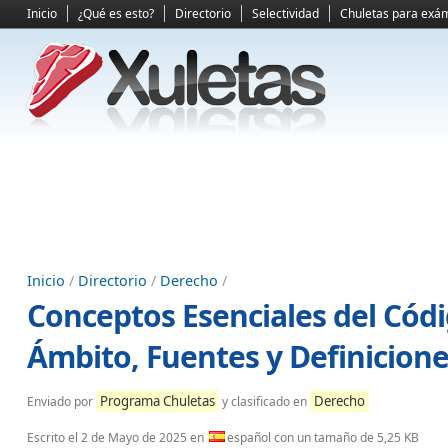
Inicio
¿Qué es esto?
Directorio
Selectividad
Chuletas para exá
Inicio
/
Directorio
/
Derecho
/
Conceptos Esenciales del Códi
Ámbito, Fuentes y Definicion
Programa Chuletas
Derecho
Enviado por
y clasificado en
Escrito el
2 de Mayo de 2025
en
español con un tamaño de 5,25 KB