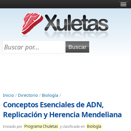
Inicio
¿Qué es esto?
Directorio
Selectividad
Chuletas para exámenes
Programa Chuletas
Inicio
/
Directorio
/
Biología
/
Conceptos Esenciales de ADN,
Replicación y Herencia Mendeliana
Programa Chuletas
Biología
Enviado por
y clasificado en