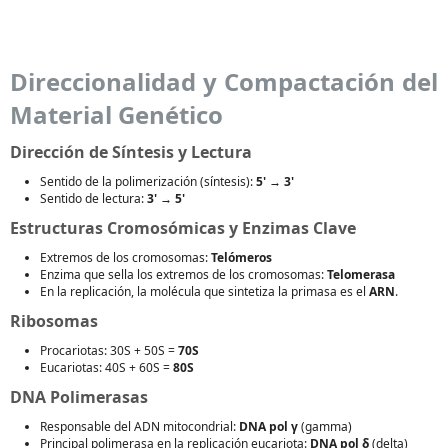
Direccionalidad y Compactación del
Material Genético
Dirección de Síntesis y Lectura
Sentido de la polimerización (síntesis):
5' → 3'
Sentido de lectura:
3' → 5'
Estructuras Cromosómicas y Enzimas Clave
Extremos de los cromosomas:
Telómeros
Enzima que sella los extremos de los cromosomas:
Telomerasa
En la replicación, la molécula que sintetiza la primasa es el
ARN
.
Ribosomas
Procariotas: 30S + 50S =
70S
Eucariotas: 40S + 60S =
80S
DNA Polimerasas
Responsable del ADN mitocondrial:
DNA pol γ
(gamma)
Principal polimerasa en la replicación eucariota:
DNA pol δ
(delta)