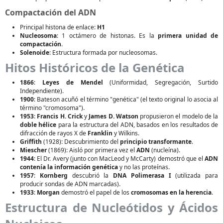
Compactación del ADN
Principal histona de enlace:
H1
Nucleosoma
: 1 octámero de histonas. Es la
primera unidad de
compactación
.
Solenoide
: Estructura formada por nucleosomas.
Hitos Históricos de la Genética
1866
:
Leyes de Mendel
(Uniformidad, Segregación, Surtido
Independiente).
1900
: Bateson acuñó el término "genética" (el texto original lo asocia al
término "cromosoma").
1953
:
Francis H. Crick
y
James D. Watson
propusieron el modelo de la
doble hélice
para la estructura del ADN, basados en los resultados de
difracción de rayos X de
Franklin
y Wilkins.
Griffith
(1928): Descubrimiento del
principio transformante
.
Miescher
(1869): Aisló por primera vez el
ADN
(nucleína).
1944
: El Dr. Avery (junto con MacLeod y McCarty) demostró que el
ADN
contenía la información genética
y no las proteínas.
1957
:
Kornberg
descubrió la
DNA Polimerasa I
(utilizada para
producir sondas de ADN marcadas).
1933
:
Morgan
demostró el papel de los
cromosomas en la herencia
.
Estructura de Nucleótidos y Ácidos