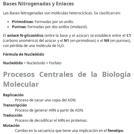
Bases Nitrogenadas y Enlaces
Las Bases Nitrogenadas son moléculas heterocíclicas. Se clasifican en:
Pirimidinas
: Formadas por un anillo.
Purinas
: Formadas por dos anillos (imidazol).
El
enlace N-glicosídico
(entre la base y el azúcar) se establece entre el
C1
(carbono anomérico) del azúcar y el
N1
(en pirimidinas) o el
N9
(en purinas),
con pérdida de una molécula de H₂O.
Fórmula de Nucleótido
Nucleótido
= Nucleósido + Fosfato
Procesos Centrales de la Biología
Molecular
Replicación
Proceso de sacar una copia del ADN.
Transcripción
Proceso de generar ARN a partir de ADN.
Traducción
Proceso de decodificar el ARN en proteínas.
Mutación
Cambio en la secuencia que tiene una implicación en el
fenotipo
.