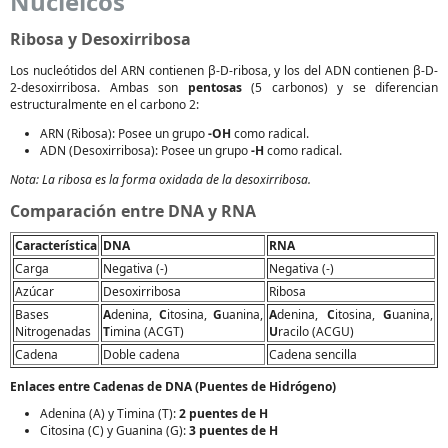
Nucleicos
Ribosa y Desoxirribosa
Los nucleótidos del ARN contienen β-D-ribosa, y los del ADN contienen β-D-
2-desoxirribosa. Ambas son
pentosas
(5 carbonos) y se diferencian
estructuralmente en el carbono 2:
ARN (Ribosa): Posee un grupo
-OH
como radical.
ADN (Desoxirribosa): Posee un grupo
-H
como radical.
Nota: La ribosa es la forma oxidada de la desoxirribosa.
Comparación entre DNA y RNA
Característica
DNA
RNA
Carga
Negativa (-)
Negativa (-)
Azúcar
Desoxirribosa
Ribosa
Bases
A
denina,
C
itosina,
G
uanina,
A
denina,
C
itosina,
G
uanina,
Nitrogenadas
T
imina (ACGT)
U
racilo (ACGU)
Cadena
Doble cadena
Cadena sencilla
Enlaces entre Cadenas de DNA (Puentes de Hidrógeno)
Adenina (A) y Timina (T):
2 puentes de H
Citosina (C) y Guanina (G):
3 puentes de H