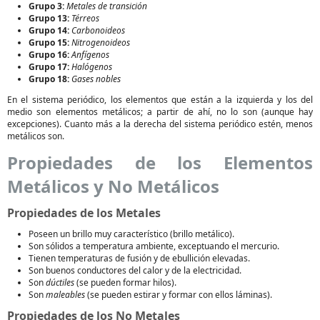
Grupo 3:
Metales de transición
Grupo 13:
Térreos
Grupo 14:
Carbonoideos
Grupo 15:
Nitrogenoideos
Grupo 16:
Anfígenos
Grupo 17:
Halógenos
Grupo 18:
Gases nobles
En el sistema periódico, los elementos que están a la izquierda y los del
medio son elementos metálicos; a partir de ahí, no lo son (aunque hay
excepciones). Cuanto más a la derecha del sistema periódico estén, menos
metálicos son.
Propiedades de los Elementos
Metálicos y No Metálicos
Propiedades de los Metales
Poseen un brillo muy característico (brillo metálico).
Son sólidos a temperatura ambiente, exceptuando el mercurio.
Tienen temperaturas de fusión y de ebullición elevadas.
Son buenos conductores del calor y de la electricidad.
Son
dúctiles
(se pueden formar hilos).
Son
maleables
(se pueden estirar y formar con ellos láminas).
Propiedades de los No Metales