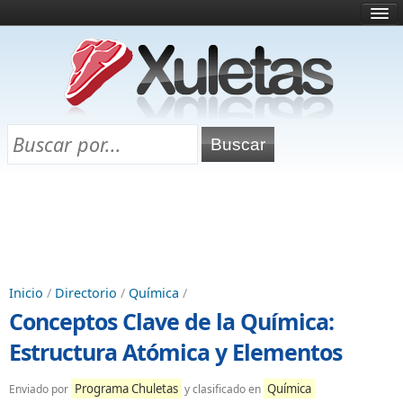
Inicio
¿Qué es esto?
Directorio
Selectividad
Chuletas para exámenes
Programa Chuletas
Inicio
/
Directorio
/
Química
/
Conceptos Clave de la Química:
Estructura Atómica y Elementos
Programa Chuletas
Química
Enviado por
y clasificado en