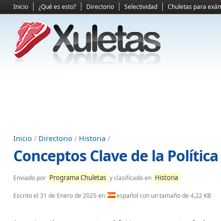
Inicio
¿Qué es esto?
Directorio
Selectividad
Chuletas para exá
Inicio
/
Directorio
/
Historia
/
Conceptos Clave de la Política
Programa Chuletas
Historia
Enviado por
y clasificado en
Escrito el
31 de Enero de 2025
en
español con un tamaño de 4,22 KB