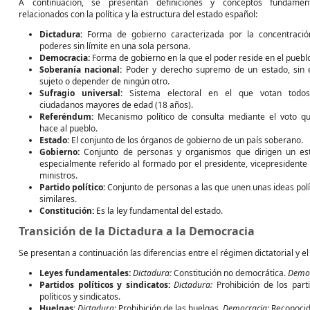
A continuación, se presentan definiciones y conceptos fundament
relacionados con la política y la estructura del estado español:
Dictadura:
Forma de gobierno caracterizada por la concentraci
poderes sin límite en una sola persona.
Democracia:
Forma de gobierno en la que el poder reside en el puebl
Soberanía nacional:
Poder y derecho supremo de un estado, sin 
sujeto o depender de ningún otro.
Sufragio universal:
Sistema electoral en el que votan todos
ciudadanos mayores de edad (18 años).
Referéndum:
Mecanismo político de consulta mediante el voto q
hace al pueblo.
Estado:
El conjunto de los órganos de gobierno de un país soberano.
Gobierno:
Conjunto de personas y organismos que dirigen un es
especialmente referido al formado por el presidente, vicepresidente 
ministros.
Partido político:
Conjunto de personas a las que unen unas ideas polí
similares.
Constitución:
Es la ley fundamental del estado.
Transición de la Dictadura a la Democracia
Se presentan a continuación las diferencias entre el régimen dictatorial y 
Leyes fundamentales:
Dictadura:
Constitución no democrática.
Democ
Partidos políticos y sindicatos:
Dictadura:
Prohibición de los parti
políticos y sindicatos.
Huelgas:
Dictadura:
Prohibición de las huelgas.
Democracia:
Reconocid