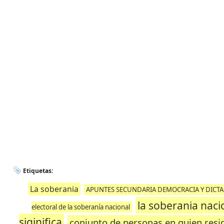
Etiquetas:
La soberania
APUNTES SECUNDARIA DEMOCRACIA Y DICT
la soberania naci
electoral de la soberanía nacional
siginifica
conjunto de personas en quien resid