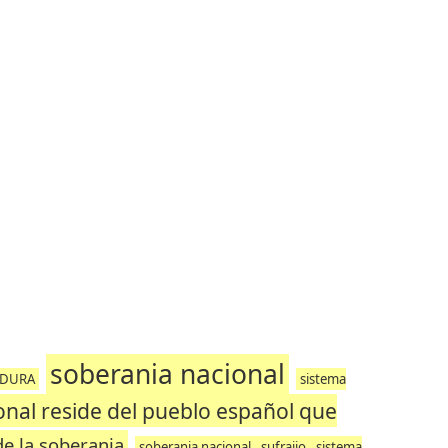
soberania nacional
ADURA
sistema
onal reside del pueblo español que
e la soberania
soberania nacional , sufrajio , sistema