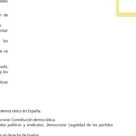
ales
ón de
o.
estar
 los
ue se
tado,
y los
ticas
el democrático en España:
racia:
Constitución democrática.
dos políticos y sindicatos.
Democracia:
Legalidad de los partidos
o el derecho de huelga.