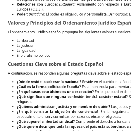
Relaciones con Europa:
Dictadura:
Aislamiento con respecto a Eur
Europea (C.E.E.).
Poder:
Dictadura:
El poder es oligárquico y personalista.
Democracia:
E
Valores y Principios del Ordenamiento Jurídico Españ
El ordenamiento jurídico español propugna los siguientes valores superiore
La libertad
La justicia
La igualdad
El pluralismo político
Cuestiones Clave sobre el Estado Español
A continuación, se responden algunas preguntas clave sobre el estado espa
¿Dónde reside la soberanía nacional?
Reside en el pueblo español d
¿Cuál es la forma política de España?
Es la monarquía parlamentari
¿En qué casos esto último es una excepción?
En lo que puedan dispo
¿Qué significa que ninguna confesión tendrá carácter estatal?
S
religiosa.
¿Quiénes administran justicia y en nombre de quién?
Los jueces y
¿En qué consiste la objeción de conciencia?
En la negativa a 
especialmente el servicio militar, por razones éticas o religiosas.
¿Qué supone la libertad sindical?
Comprende el derecho a fundar sind
¿Qué quiere decir que toda la riqueza del país está subordinada a