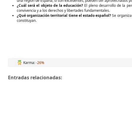
una región de España, si son excedentes, pueden ser aprovechados p
¿Cuál será el objeto de la educación?
El pleno desarrollo de la pe
convivencia y a los derechos y libertades fundamentales.
¿Qué organización territorial tiene el estado español?
Se organiza
constituyan.
Karma:
-26%
Entradas relacionadas: