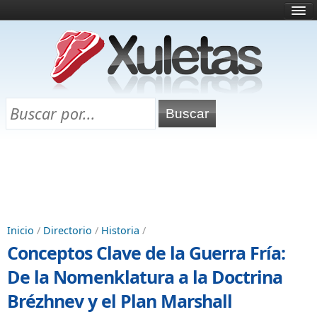
Inicio
¿Qué es esto?
Directorio
Selectividad
Chuletas para exámenes
Programa Chuletas
Inicio
/
Directorio
/
Historia
/
Conceptos Clave de la Guerra Fría:
De la Nomenklatura a la Doctrina
Brézhnev y el Plan Marshall