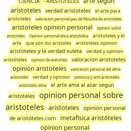
arte segun
“CIENCIA” - ARISTÓTELES
aristoteles
verdad aristoteles
el arte para
aristoteles
valoracion personal pau de filosofia de aristoteles
aristoteles opinion personal
opinion sobre
aristoteles y el
aristoteles
Opinion personal etica aristotelica
arte
que son los aristoles
aristoteles opinion
aristoteles y la verdad xuleta
verdad y opinion
valoracion aristoteles
aristóteles
opinion de aretotiles
opinion aristoteles
valoracion personal del alma
verdad y opinion
aristoteles
potencia y arte aristoteles
el arte ama al azar segun
aristoteles alma
opinion personal sobre
aristoteles
aristoteles
aristoteles
opinión personal
metafísica aristóteles
de aristóteles.com
opinion personal