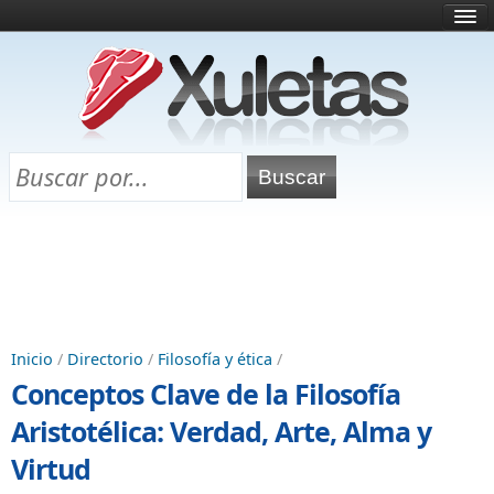
Inicio
¿Qué es esto?
Directorio
Selectividad
Chuletas para exámenes
Programa Chuletas
Inicio
/
Directorio
/
Filosofía y ética
/
Conceptos Clave de la Filosofía
Aristotélica: Verdad, Arte, Alma y
Virtud