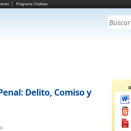
menes
Programa Chuletas
D
enal: Delito, Comiso y
KB