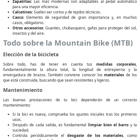
Zapatillas:
Las más modernas son adaptables al pedal automático
para una mayor eficiencia.
Calcetines:
Suelen ser cortos y de tejidos técnicos.
Casco:
Elemento de seguridad de gran importancia y, en muchos
casos, obligatorio.
Otros accesorios:
Guantes, chubasquero, gafas para proteger del sol,
insectos y del aire.
Todo sobre la Mountain Bike (MTB)
Elección de la bicicleta
Sobre todo, has de tener en cuenta tus
medidas corporales
,
fundamentalmente la altura total, la longitud de entrepierna y la
envergadura de brazos. También conviene conocer los
materiales
de los
que está construida, buscando que sean resistentes y ligeros.
Mantenimiento
Las buenas prestaciones de tu bici dependerán de un correcto
mantenimiento:
Si la bici es nueva, comprueba los ajustes iniciales tras los primeros
usos.
Después de cada salida, es fundamental
limpiar bien el barro
y la
suciedad.
Controla periódicamente el
desgaste de los materiales
, como