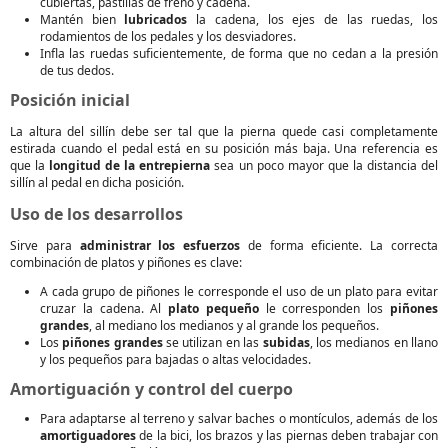
cubiertas, pastillas de freno y cadena.
Mantén bien
lubricados
la cadena, los ejes de las ruedas, los
rodamientos de los pedales y los desviadores.
Infla las ruedas suficientemente, de forma que no cedan a la presión
de tus dedos.
Posición inicial
La altura del sillín debe ser tal que la pierna quede casi completamente
estirada cuando el pedal está en su posición más baja. Una referencia es
que la
longitud de la entrepierna
sea un poco mayor que la distancia del
sillín al pedal en dicha posición.
Uso de los desarrollos
Sirve para
administrar los esfuerzos
de forma eficiente. La correcta
combinación de platos y piñones es clave:
A cada grupo de piñones le corresponde el uso de un plato para evitar
cruzar la cadena. Al
plato pequeño
le corresponden los
piñones
grandes
, al mediano los medianos y al grande los pequeños.
Los
piñones grandes
se utilizan en las
subidas
, los medianos en llano
y los pequeños para bajadas o altas velocidades.
Amortiguación y control del cuerpo
Para adaptarse al terreno y salvar baches o montículos, además de los
amortiguadores
de la bici, los brazos y las piernas deben trabajar con