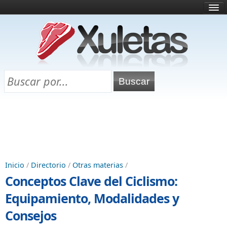
Inicio
¿Qué es esto?
Directorio
Selectividad
Chuletas para exámenes
Programa Chuletas
Inicio
/
Directorio
/
Otras materias
/
Conceptos Clave del Ciclismo:
Equipamiento, Modalidades y
Consejos