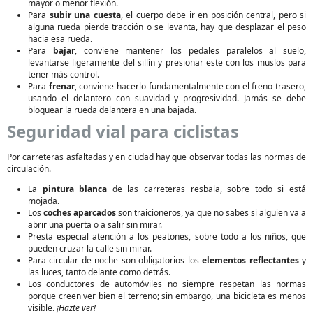
mayor o menor flexión.
Para
subir una cuesta
, el cuerpo debe ir en posición central, pero si
alguna rueda pierde tracción o se levanta, hay que desplazar el peso
hacia esa rueda.
Para
bajar
, conviene mantener los pedales paralelos al suelo,
levantarse ligeramente del sillín y presionar este con los muslos para
tener más control.
Para
frenar
, conviene hacerlo fundamentalmente con el freno trasero,
usando el delantero con suavidad y progresividad. Jamás se debe
bloquear la rueda delantera en una bajada.
Seguridad vial para ciclistas
Por carreteras asfaltadas y en ciudad hay que observar todas las normas de
circulación.
La
pintura blanca
de las carreteras resbala, sobre todo si está
mojada.
Los
coches aparcados
son traicioneros, ya que no sabes si alguien va a
abrir una puerta o a salir sin mirar.
Presta especial atención a los peatones, sobre todo a los niños, que
pueden cruzar la calle sin mirar.
Para circular de noche son obligatorios los
elementos reflectantes
y
las luces, tanto delante como detrás.
Los conductores de automóviles no siempre respetan las normas
porque creen ver bien el terreno; sin embargo, una bicicleta es menos
visible.
¡Hazte ver!