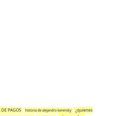
A DE PAGOS
¿quienes
historia de alejandro kerensky