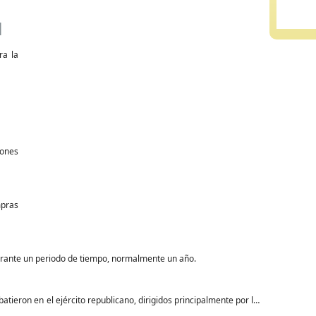
l
ra la
iones
mpras
urante un periodo de tiempo, normalmente un año.
tieron en el ejército republicano, dirigidos principalmente por los