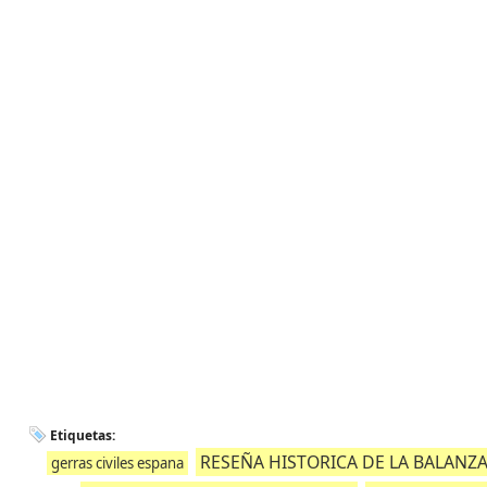
Etiquetas:
RESEÑA HISTORICA DE LA BALANZ
gerras civiles espana