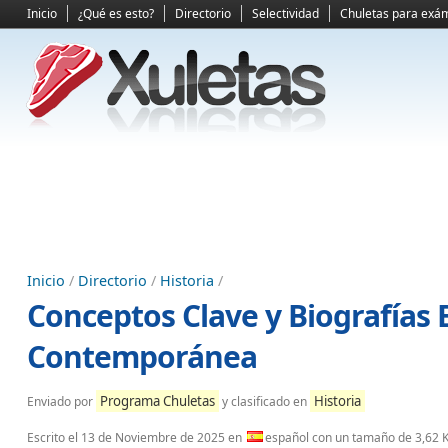
Inicio
¿Qué es esto?
Directorio
Selectividad
Chuletas para exá
Inicio
/
Directorio
/
Historia
/
Conceptos Clave y Biografías E
Contemporánea
Programa Chuletas
Historia
Enviado por
y clasificado en
Escrito el
13 de Noviembre de 2025
en
español con un tamaño de 3,62 