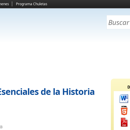
menes
Programa Chuletas
D
senciales de la Historia
KB