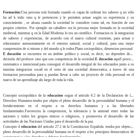
Formación:
Una persona está formada cuando es capaz de ordenar los saberes q no sólo
ha ad k irido sino q le pertenecen y le permiten actuar según su experiencia y su
conocimiento , se alcaza cuando la sociedad lo considere como tal, en función de sus
propios criterios. Por ejemplo un caballero era la persona mejor formada en la sociedad
medieval, mientras q en la Edad Moderna lo era un científico. Formacion es la integracion
de saberes y experiencias, de acuerdo con el marco cultural existente, para actuar y
relacionarse autonomamente en el entorno natural, social y cultural, para una mejor
comprension de si mismo y del mundo q le rodea.Plano sociopolitico, dimension personal.
E ducación
se encuentra en un ámbito político y social, es decir, no dependen de la
decisión del profesor sino que son competencia de la sociedad.
E ducación
aquél proceso
sistematico e intencional para conseguir el desarrollo integral de los educandos junto a su
maxima integracion socail en el seno de una sociedad democratica, a traves de una
formacion personaliza para q puedan llevar a cabo un proyecto de vida personal en el
marco de un aprendizaje alo largo de toda la vida.
Concepto sociopolitico de la
educacion
segun el articulo 6.2 de la Declaracion de los
Derechos Humanos:tendra por objeto el pleno desarrollo de la personalidad humana y el
fortalecimiento en el respeto a os derechos humanos y a las libertades
fundamentales.Favorecera la comprension, la tolerancia y la amistad entre todas las
naciones y todos los grupos etnicos o religiosos, y promovera el desarrollo de las
actividades de las Naciones Unidas para el desarrollo de la paz.
Concepto d
educacion
del articulo 27.2 de la Constitucion Española: tendra por objeto el
pleno desarrollo de la personalidad humana en el respeto a los principios democraticos de