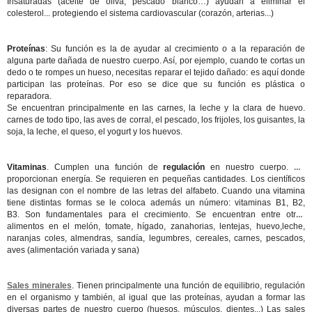
Insaturadas (aceite de oliva, pescado blanco…) ayudan a eliminar el
colesterol... protegiendo el sistema cardiovascular (corazón, arterias...)
Proteínas
: Su función es la de ayudar al crecimiento o a la reparación de
alguna parte dañada de nuestro cuerpo. Así, por ejemplo, cuando te cortas un
dedo o te rompes un hueso, necesitas reparar el tejido dañado: es aquí donde
participan las proteínas. Por eso se dice que su función es plástica o
reparadora.
Se encuentran principalmente en las carnes, la leche y la clara de huevo.
carnes de todo tipo, las aves de corral, el pescado, los frijoles, los guisantes, la
soja, la leche, el queso, el yogurt y los huevos.
Vitaminas
. Cumplen una función de
regulación
en nuestro cuerpo. No
proporcionan energía. Se requieren en pequeñas cantidades. Los científicos
las designan con el nombre de las letras del alfabeto. Cuando una vitamina
tiene distintas formas se le coloca además un número: vitaminas B1, B2,
B3.
Son fundamentales para el crecimiento. Se encuentran entre otros
alimentos en el melón, tomate, hígado, zanahorias, lentejas, huevo,leche,
naranjas coles, almendras, sandía, legumbres, cereales, carnes, pescados,
aves (alimentación variada y sana)
Sales minerales
. Tienen principalmente una función de equilibrio, regulación
en el organismo y también, al igual que las proteínas, ayudan a formar las
diversas partes de nuestro cuerpo (huesos, músculos, dientes...) Las sales