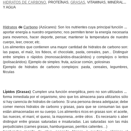
HIDRATOS DE CARBONO
, PROTEÍNAS,
GRASAS
, VITAMINAS, MINERALES
Y AGUA
Hidratos
de
Carbono
(Azúcares): Son los nutrientes cuya principal función es
aportar energía a nuestro organismo; nos permiten tener la energía necesaria
para movernos, hacer deporte, pensar, mantener la temperatura de nuestro
cuerpo, leer, crecer, etc.
Los alimentos que contienen una mayor cantidad de hidratos de carbono son:
las papas, el maíz, los fideos, el chocolate, pasta, cereales, pan... Distinguir
entre simples o rápidos (monosacáridos-disacáridos) y complejos o lentos
(polisacáridos). Ejemplo de simples: fruta, azúcar común, golosinas
Ejemplo de hidratos de carbono complejos: pasta, cereales, legumbres,
féculas
Lípidos
(Grasas)
: Cumplen una función energética, pero no son utilizados en
forma inmediata por el organismo, sino que los almacena para utilizarlos sólo
si hay carencia de hidratos de carbono. Si una persona desea adelgazar, debe
comer menos hidratos de carbono y grasas, para que se consuman las que
están almacenadas en su cuerpo. Los alimentos ricos en grasas son: el aceite,
las nueces, el maní, el queso, la mayonesa...entre otros . Es necesario s aber
distinguir entre grasas saturadas e insaturadas. Las saturadas son las más
perjudiciales (carnes grasas, hamburguesas, perritos calientes…)