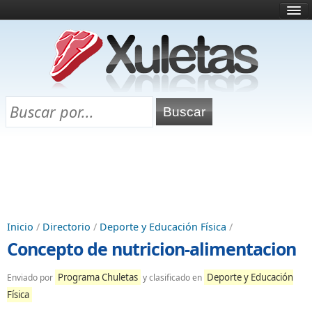
Inicio
¿Qué es esto?
Directorio
Selectividad
Chuletas para exámenes
Programa Chuletas
Inicio
/
Directorio
/
Deporte y Educación Física
/
Concepto de nutricion-alimentacion
Programa Chuletas
Deporte y Educación
Enviado por
y clasificado en
Física