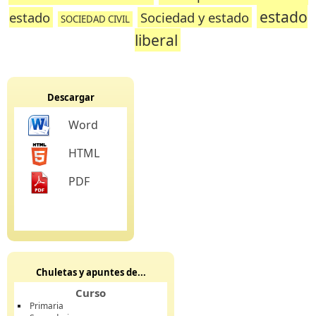
estado
estado
Sociedad y estado
SOCIEDAD CIVIL
liberal
Descargar
Word
HTML
PDF
Chuletas y apuntes de...
Curso
Primaria