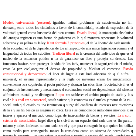
Modelo universalista (rosseau):
igualdad natiral, problmeas de subsistencia no hay
derexos,, entre todos los ciudadnos a favor de la comunidad,, estado de expresion de la
voluntad general como busqueda del bien comun.
Estado liberal
, la monarquia absolutisa
del antigua regimen es una forma de gobierno en la q el monarca reperesnta la voluntad
soberana y su palbra es la ley.
Kant formula 3 principios
, el de la libertad de cada mienbro
de la sociedad, el de la dependencia de tos al respecto de una unica legislacion comun y el
la igualdad de todos los subditos.
Tradicon liberal
es la creencia del individuo de que es el
nucleo de la actuacion politica u ha de garantizar su liber y protejer su drexos. Las
funciones basicas son: proteger la vida de los indv, mantener la seguri,reducir el miedo,
crear la paz civil,asegurar el derexo de propiedad y falcilitar el comercio.
Estado
constitucional y democratico
: el liber da lugar a este knd adviertio de q el sufragio
universal, el sistema representativo y la regla de mayorias erasn los mecanismos+
convenientes xra copntrolar el poder publico y alcanzar kn ellos fines. Sociedad civil: es el
conjunto de instituciones y mecanismos d cordinacion social no dependientes del sistema
adfministra estatal. y se distinguen
2 tipo
xra stablecer el ambito propio de stado y la s
civil.:
la s.civil cm s.comercial
, smith sstiene q la economia es el nucleo y motor de la vida
social. tmb q el estado es una isntitucion q surge del conflicto de intereses ntre miembros
de la s y su fin basico es asegura su creci. Esta s se compone de individuos movidos x su
interes y aparece el mercado como lugar de intercambio de bienes y sevicios.
La s como
sstema de necesidades
: hegel dice q la s.civil es un espacio dnd cada uno es fin para si
mismo y todos lo demas no son nada xra el y que para conseguir lo que quiere los utiliza
como medio para conseguirlo. tonses la considera como un sistema de necesidades q