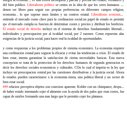
integra la econmia..., es una esfera incompleta y parcial y precisa del estado, verdadero y
del bien publico.
Liberalismo politico
se centra en la idea de que los seres humanos no
denen ser libres para seguir sus propias preferencias en diferentes campos religion,
economia... lo que supone unos limites y un contros estatal.
Liberalismo economico
:
entiende el mercado como clave para la cordinacion social.un papel de estado es permitir
qw el mercado cumpla su funcion de determinar costes y precios y ditribuir los benficios.
El estado social de derecho
incluye en el sistema de derechos fundamentales libertades
individuales y preocupacion por al iwaldad social, por 2 razones: Como repuestas alas
exigencias de la justicia social, para hacer real la iwaldad de oportunidades.
y como respuestas a los problemas propios de sistema economico. La economia requiere
una cordinacion estatal para segurar la eficacia y evitar las tendencias a crisis. El estado de
bien estar, intenta garantizar la satisfaccion de ciertas necesidades basicas. Esta nueva
concepcion se trata de la proteccion de los derechos humanos de segunda generacion es
decir los derechos sociales economicos y culturales. COn lo cual el imperio es la ley que
incluye un preocupacion central por las cuestiones distributivas y la justicia social. Ahora
lo estados pueden caracterizarse x la economia mixta, una politica liberal y un sector de
bien estar social.
###
relacion perceptiva objetos son conexion aparente. Kohler con un chimpance, despues
de haber estado intentando sojer el alimento con la ayuda de dos palos que eran cortos, fue
capaz de unirlos formando una mas largo que le permitio cojer los platanos.