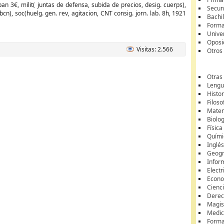
 3€, milit( juntas de defensa, subida de precios, desig. cuerps),
Secun
cn), soc(huelg. gen. rev, agitacion, CNT consig. jorn. lab. 8h, 1921
Bachil
Forma
Unive
Oposi
Visitas: 2.566
Otros
Otras
Lengua
Histor
Filoso
Matem
Biolo
Física
Quími
Inglé
Geogr
Infor
Electr
Econ
Cienci
Dere
Magis
Medic
Forma