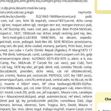
mo-re(igl,pre,amn,grem)-es(2cam(pro,pró))-cri(car,endeud,cól)-
c.n,dip.prov,desam)-mod-lev.sarg-
37(mon.const,sob.nac,p.legis rey/cort))-
recamb,lev.bcn,bomb)- IS2(1843-1868Narv(cent,ord. publ,
 com, suf. cen, limit lib exp/rel), concor1851(un.rel, dcho comp
ic igl-est, reajust admn igl), reorgan terr est, reorgan instrucci pub,
, ref fisc(imp d/i), nuev. cod. pen, gua.civ)- Bien Pro54-56(Vicalv,
spart-o', 1837, 1856(sob nac dchos ampl) restring pod rey, des.
 ferr)-mod-gob.U.Lib1858 1868(1845, no desam, expeds)-
.pol.mal), econ, pol(agot. biol)-Rev 68. SEXE REV(Gov provis(serra,
ong sen, div pod, dcho ciudad, monarq. parlam), Prim busc, Insurr
Amad, Lev cuba + Carlis Dimit)- Repub (fig(elec), Pi Marg(1873 17
s, PM dimit, Salm(acab. cant), cast(pen. muert,suspen cort 3m, golp
prov(serr(repre obre)- ALFONSO XII75-85(1870 u. alem. e it, eur.
 Camp, Pac. Mil(Acab. 3ª Car(ab for. cat. vasc), paz Cub), Turn
Lib Sag, 1878 ley elec, jef gob. dimit. vol), constitu 76(sob. comp.
destit, presiden, dcho veto), cat rel ofi(toler.otr.rel),
econ, crimin), Nueva pol. soc(sociali. PI(PDSO), UGT, ley 1887 asoc),
nserv(pacif.pais, cons76,central pod, central adm, no lib.cat, no lib
linas), muerte A XII(mª merc, Mª ctina hasburgo)-RE285-02(Pac.
- Cris1898(inadec, pol, col, inter EEUU, etap(guerr. cub, interv EEUU,
n(1 mund, crack 29), prob. soc, jef.sup.ejerc, Maura cons, canalejas
nera-> Maura(revol.dsd.pod, ampl. autonom.local, ref elect, reform
Chu
mit pod igl, ley jurisdicc(milit pol).Div. cons(Maur, Dat), Lliga
cn(marx, lerroux, obreros), Sem. Tragica. Bcn, Destit, Maura ->
 impuest, fav. mov. obrer, regul. trabajo muj/niñ, muere Canal, crisis
Prima