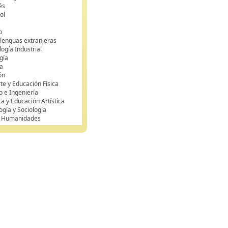
és
ol
o
 lenguas extranjeras
ogía Industrial
gía
a
ón
te y Educación Física
o e Ingeniería
ca y Educación Artística
ogía y Sociología
y Humanidades