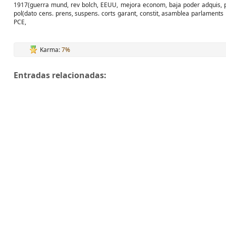
1917(guerra mund, rev bolch, EEUU, mejora econom, baja poder adquis, pan
pol(dato cens. prens, suspens. corts garant, constit, asamblea parlaments b
PCE,
Karma:
7%
Entradas relacionadas: