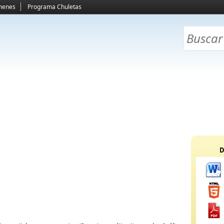
menes
Programa Chuletas
D