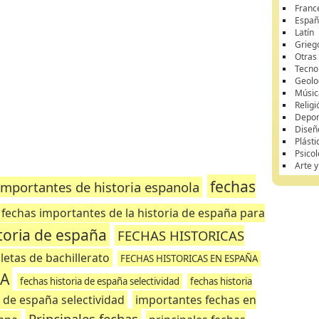
Franc
Españ
Latín
Grieg
Otras
Tecnol
Geolo
Músic
Religi
Depor
Diseñ
Plásti
Psicol
Arte 
fechas
importantes de historia espanola
fechas importantes de la historia de españa para
toria de españa
FECHAS HISTORICAS
letas de bachillerato
FECHAS HISTORICAS EN ESPAÑA
ÑA
fechas historia de españa selectividad
fechas historia
a de españa selectividad
importantes fechas en
Principales fechas