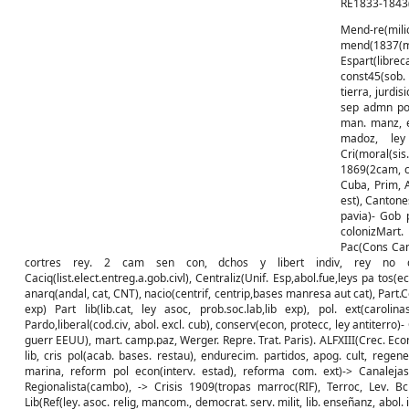
RE1833-1843(
Mend-re(mili
mend(18
Espart(lib
const45(sob.
tierra, jurdis
sep admn poli
man. manz, e
madoz, ley
Cri(moral(sis
1869(2cam, c
Cuba, Prim, 
est), Cantone
pavia)- Gob 
colonizMart.
Pac(Cons Can 
cortres rey. 2 cam sen con, dchos y libert indiv, rey no discut(
Caciq(list.elect.entreg.a.gob.civl), Centraliz(Unif. Esp,abol.fue,leys pa tos(
anarq(andal, cat, CNT), nacio(centrif, centrip,bases manresa aut cat), Part.Co
exp) Part lib(lib.cat, ley asoc, prob.soc.lab,lib exp), pol. ext(caro
Pardo,liberal(cod.civ, abol. excl. cub), conserv(econ, protecc, ley antiterro)
guerr EEUU), mart. camp.paz, Werger. Repre. Trat. Paris). ALFXIII(Crec. Eco
lib, cris pol(acab. bases. restau), endurecim. partidos, apog. cult, rege
marina, reform pol econ(interv. estad), reforma com. ext)-> Canalejas(li
Regionalista(cambo), -> Crisis 1909(tropas marroc(RIF), Terroc, Lev. B
Lib(Ref(ley. asoc. relig, mancom., democrat. serv. milit, lib. enseñanz, abol.