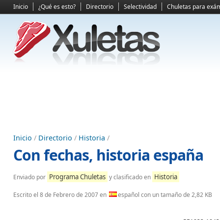
Inicio
¿Qué es esto?
Directorio
Selectividad
Chuletas para exá
Inicio
/
Directorio
/
Historia
/
Con fechas, historia españa
Programa Chuletas
Historia
Enviado por
y clasificado en
Escrito el
8 de Febrero de 2007
en
español con un tamaño de 2,82 KB