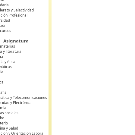
daria
lerato y Selectividad
ción Profesional
rsidad
ción
 cursos
Asignatura
 materias
 y literatura
ia
fía y ética
áticas
gía
ca
s
afía
mática y Telecomunicaciones
icidad y Electrónica
omía
as sociales
cho
terio
ina y Salud
ción y Orientación Laboral