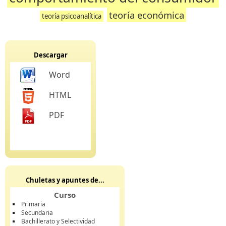
teoría económica
teoría psicoanalítica
Descargar
Word
HTML
PDF
Chuletas y apuntes de...
Curso
Primaria
Secundaria
Bachillerato y Selectividad