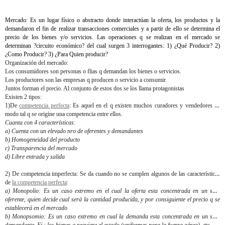
Mercado: Es un lugar físico o abstracto donde interactúan la oferta, los productos y la
demandaron el fin de realizar transacciones comerciales y a partir de ello se determina el
precio de los bienes y/o servicios. Las operaciones q se realizan en el mercado se
determinan ?circuito económico? del cual surgen 3 interrogantes: 1) ¿Qué Producir? 2)
¿Como Producir? 3) ¿Para Quien producir?
Organización del mercado
:
Los consumidores son personas o flias q demandan los bienes o servicios.
Los productores son las empresas q producen o servicio a consumir.
Juntos forman el precio. Al conjunto de estos dos se los llama protagonistas
Existen 2 tipos
:
1)
De
competencia perfecta
: Es aquel en el q existen muchos curadores y vendedores de
modo tal q se origine una competencia entre ellos.
Cuanta con 4 características:
a) Cuenta con un elevado nro de oferentes y demandantes
b) Homogeneidad del producto
c) Transparencia del mercado
d) Libre entrada y salida
2)
De competencia imperfecta:
Se da cuando no se cumplen algunos de las características
de
la competencia perfecta
:
a)
Monopolio
: Es un caso extremo en el cual la oferta esta concentrada en un solo
oferente, quien decide cual será la cantidad producida, y por consiguiente el precio q se
establecerá en el mercado
b)
Monopsomio:
Es un caso extremo en cual la demanda esta concentrada en un solo