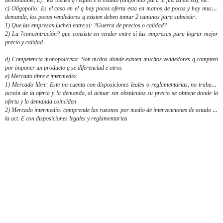
demandante, Ej.: los bienes q requiere el estado (uniformes para la fuerza aérea), etc.
c)
Oligopolio
: Es el caso en el q hay pocos oferta esta en manos de pocos y hay mucha
demanda, los pocos vendedores q existen deben tomar 2 caminos para subsistir:
1) Que las empresas luchen entre si: ?Guerra de precios o calidad?
2) La ?concentración? que consiste en vender entre si las empresas para lograr mejor
precio y calidad
d)
Competencia monopolicista
: Son mcdos donde existen muchos vendedores q compiten
por imponer un producto q se diferenciad e otros
e)
Mercado libre e intermedio
:
1)
Mercado libre:
Este no cuenta con disposiciones leales o reglamentarias, no traba la
acción de la oferta y la demanda, al actuar sin obstáculos su precio se obtiene donde la
oferta y la demanda coinciden
2)
Mercado intermedio
: comprende las razones por medio de intervenciones de estado en
la act. E con disposiciones legales y reglamentarias