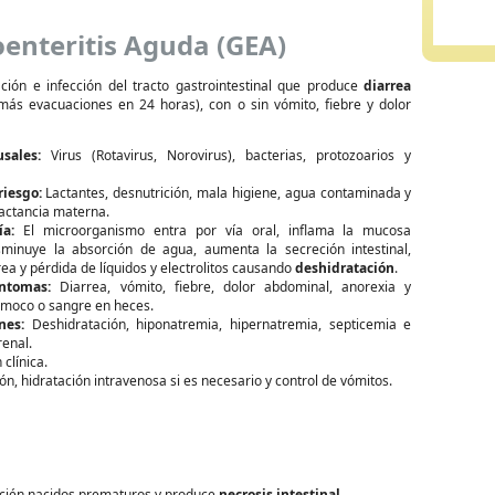
enteritis Aguda (GEA)
ación e infección del tracto gastrointestinal que produce
diarrea
ás evacuaciones en 24 horas), con o sin vómito, fiebre y dolor
sales:
Virus (Rotavirus, Norovirus), bacterias, protozoarios y
riesgo:
Lactantes, desnutrición, mala higiene, agua contaminada y
lactancia materna.
ía:
El microorganismo entra por vía oral, inflama la mucosa
disminuye la absorción de agua, aumenta la secreción intestinal,
ea y pérdida de líquidos y electrolitos causando
deshidratación
.
ntomas:
Diarrea, vómito, fiebre, dolor abdominal, anorexia y
 moco o sangre en heces.
nes:
Deshidratación, hiponatremia, hipernatremia, septicemia e
renal.
clínica.
n, hidratación intravenosa si es necesario y control de vómitos.
recién nacidos prematuros y produce
necrosis intestinal
.