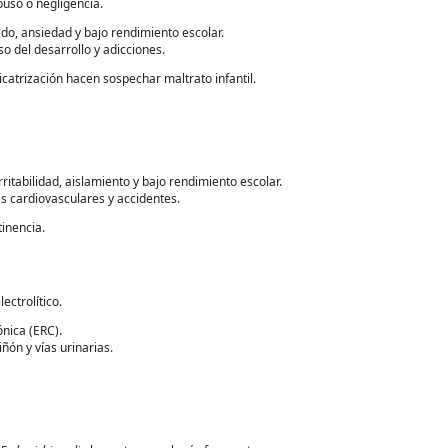
buso o negligencia.
o, ansiedad y bajo rendimiento escolar.
o del desarrollo y adicciones.
catrización hacen sospechar maltrato infantil.
rritabilidad, aislamiento y bajo rendimiento escolar.
s cardiovasculares y accidentes.
tinencia.
ectrolítico.
nica (ERC).
ón y vías urinarias.