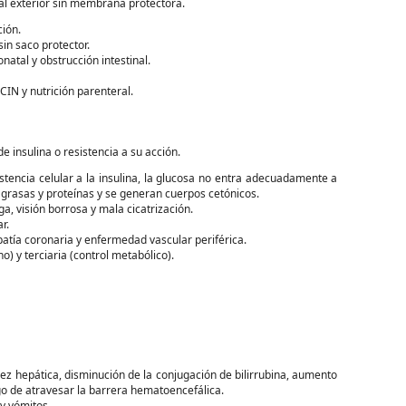
al exterior sin membrana protectora.
ción.
in saco protector.
natal y obstrucción intestinal.
CIN y nutrición parenteral.
de insulina o resistencia a su acción.
stencia celular a la insulina, la glucosa no entra adecuadamente a
 grasas y proteínas y se generan cuerpos cetónicos.
iga, visión borrosa y mala cicatrización.
r.
patía coronaria y enfermedad vascular periférica.
o) y terciaria (control metabólico).
ez hepática, disminución de la conjugación de bilirrubina, aumento
sgo de atravesar la barrera hematoencefálica.
 y vómitos.