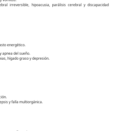
al irreversible, hipoacusia, parálisis cerebral y discapacidad
asto energético.
s y apnea del sueño.
mias, hígado graso y depresión.
ción.
psis y falla multiorgánica.