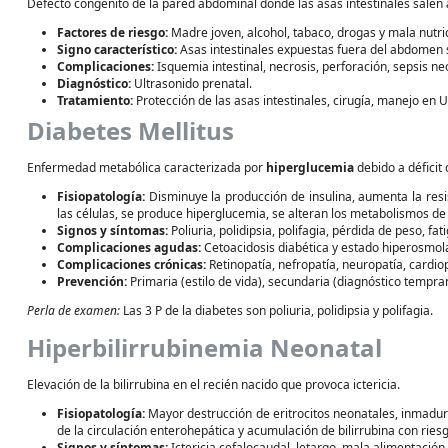
Defecto congénito de la pared abdominal donde las asas intestinales salen 
Factores de riesgo:
Madre joven, alcohol, tabaco, drogas y mala nutri
Signo característico:
Asas intestinales expuestas fuera del abdomen s
Complicaciones:
Isquemia intestinal, necrosis, perforación, sepsis neo
Diagnóstico:
Ultrasonido prenatal.
Tratamiento:
Protección de las asas intestinales, cirugía, manejo en U
Diabetes Mellitus
Enfermedad metabólica caracterizada por
hiperglucemia
debido a déficit 
Fisiopatología:
Disminuye la producción de insulina, aumenta la resi
las células, se produce hiperglucemia, se alteran los metabolismos de
Signos y síntomas:
Poliuria, polidipsia, polifagia, pérdida de peso, fat
Complicaciones agudas:
Cetoacidosis diabética y estado hiperosmola
Complicaciones crónicas:
Retinopatía, nefropatía, neuropatía, cardio
Prevención:
Primaria (estilo de vida), secundaria (diagnóstico tempran
Perla de examen:
Las 3 P de la diabetes son poliuria, polidipsia y polifagia.
Hiperbilirrubinemia Neonatal
Elevación de la bilirrubina en el recién nacido que provoca ictericia.
Fisiopatología:
Mayor destrucción de eritrocitos neonatales, inmadur
de la circulación enterohepática y acumulación de bilirrubina con rie
Signos y síntomas:
Ictericia cefalocaudal, letargo, mala alimentación