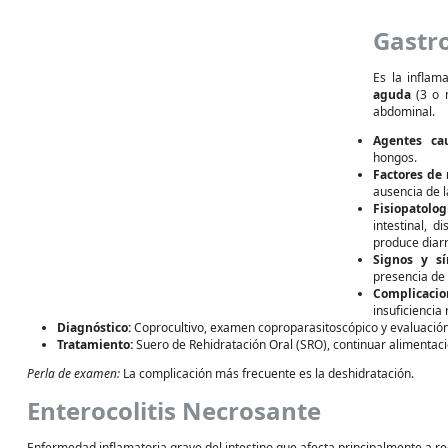
Gastro
Es la inflam
aguda
(3 o m
abdominal.
Agentes cau
hongos.
Factores de 
ausencia de 
Fisiopatolog
intestinal, 
produce diarr
Signos y sí
presencia de
Complicacio
insuficiencia 
Diagnóstico:
Coprocultivo, examen coproparasitoscópico y evaluación 
Tratamiento:
Suero de Rehidratación Oral (SRO), continuar alimentació
Perla de examen:
La complicación más frecuente es la deshidratación.
Enterocolitis Necrosante
Enfermedad inflamatoria grave del intestino que afecta principalmente a 