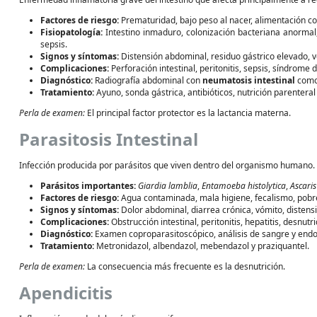
Factores de riesgo:
Prematuridad, bajo peso al nacer, alimentación co
Fisiopatología:
Intestino inmaduro, colonización bacteriana anormal, 
sepsis.
Signos y síntomas:
Distensión abdominal, residuo gástrico elevado, vó
Complicaciones:
Perforación intestinal, peritonitis, sepsis, síndrome d
Diagnóstico:
Radiografía abdominal con
neumatosis intestinal
como 
Tratamiento:
Ayuno, sonda gástrica, antibióticos, nutrición parenteral 
Perla de examen:
El principal factor protector es la lactancia materna.
Parasitosis Intestinal
Infección producida por parásitos que viven dentro del organismo humano.
Parásitos importantes:
Giardia lamblia
,
Entamoeba histolytica
,
Ascari
Factores de riesgo:
Agua contaminada, mala higiene, fecalismo, pobr
Signos y síntomas:
Dolor abdominal, diarrea crónica, vómito, disten
Complicaciones:
Obstrucción intestinal, peritonitis, hepatitis, desnutr
Diagnóstico:
Examen coproparasitoscópico, análisis de sangre y endo
Tratamiento:
Metronidazol, albendazol, mebendazol y praziquantel.
Perla de examen:
La consecuencia más frecuente es la desnutrición.
Apendicitis