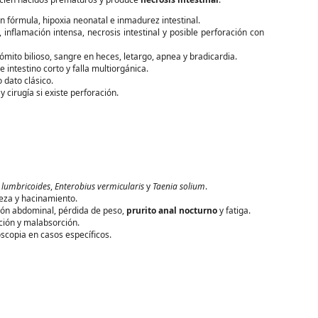
n fórmula, hipoxia neonatal e inmadurez intestinal.
inflamación intensa, necrosis intestinal y posible perforación con
mito bilioso, sangre en heces, letargo, apnea y bradicardia.
e intestino corto y falla multiorgánica.
dato clásico.
y cirugía si existe perforación.
s lumbricoides
,
Enterobius vermicularis
y
Taenia solium
.
eza y hacinamiento.
sión abdominal, pérdida de peso,
prurito anal nocturno
y fatiga.
ición y malabsorción.
scopia en casos específicos.