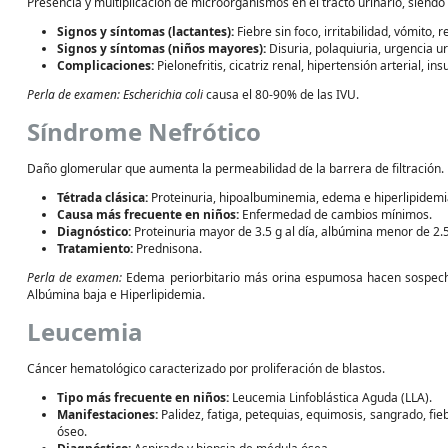
Presencia y multiplicación de microorganismos en el tracto urinario, siendo
Signos y síntomas (lactantes):
Fiebre sin foco, irritabilidad, vómito, 
Signos y síntomas (niños mayores):
Disuria, polaquiuria, urgencia uri
Complicaciones:
Pielonefritis, cicatriz renal, hipertensión arterial, ins
Perla de examen:
Escherichia coli
causa el 80-90% de las IVU.
Síndrome Nefrótico
Daño glomerular que aumenta la permeabilidad de la barrera de filtración.
Tétrada clásica:
Proteinuria, hipoalbuminemia, edema e hiperlipidemi
Causa más frecuente en niños:
Enfermedad de cambios mínimos.
Diagnóstico:
Proteinuria mayor de 3.5 g al día, albúmina menor de 2.5 
Tratamiento:
Prednisona.
Perla de examen:
Edema periorbitario más orina espumosa hacen sospech
Albúmina baja e Hiperlipidemia.
Leucemia
Cáncer hematológico caracterizado por proliferación de blastos.
Tipo más frecuente en niños:
Leucemia Linfoblástica Aguda (LLA).
Manifestaciones:
Palidez, fatiga, petequias, equimosis, sangrado, fi
óseo.