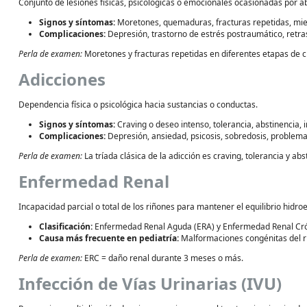
Conjunto de lesiones físicas, psicológicas o emocionales ocasionadas por a
Signos y síntomas:
Moretones, quemaduras, fracturas repetidas, mied
Complicaciones:
Depresión, trastorno de estrés postraumático, retras
Perla de examen:
Moretones y fracturas repetidas en diferentes etapas de ci
Adicciones
Dependencia física o psicológica hacia sustancias o conductas.
Signos y síntomas:
Craving o deseo intenso, tolerancia, abstinencia, i
Complicaciones:
Depresión, ansiedad, psicosis, sobredosis, problema
Perla de examen:
La tríada clásica de la adicción es craving, tolerancia y abs
Enfermedad Renal
Incapacidad parcial o total de los riñones para mantener el equilibrio hidroel
Clasificación:
Enfermedad Renal Aguda (ERA) y Enfermedad Renal Cró
Causa más frecuente en pediatría:
Malformaciones congénitas del riñ
Perla de examen:
ERC = daño renal durante 3 meses o más.
Infección de Vías Urinarias (IVU)