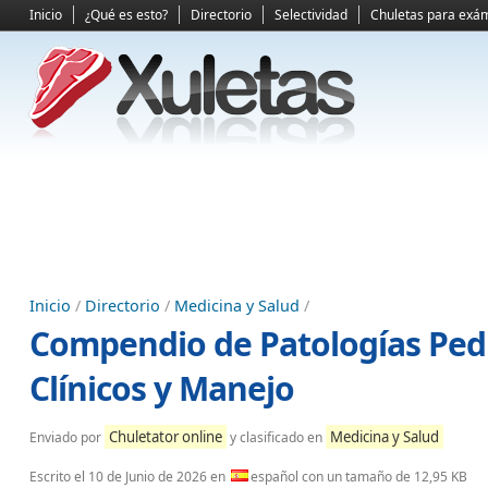
Inicio
¿Qué es esto?
Directorio
Selectividad
Chuletas para exá
Inicio
/
Directorio
/
Medicina y Salud
/
Compendio de Patologías Ped
Clínicos y Manejo
Chuletator online
Medicina y Salud
Enviado por
y clasificado en
Escrito el
10 de Junio de 2026
en
español con un tamaño de 12,95 KB