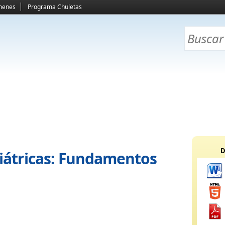
menes
Programa Chuletas
D
iátricas: Fundamentos