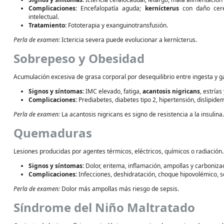
Complicaciones:
Encefalopatía aguda;
kernícterus
con daño cerebr
intelectual.
Tratamiento:
Fototerapia y exanguinotransfusión.
Perla de examen:
Ictericia severa puede evolucionar a kernícterus.
Sobrepeso y Obesidad
Acumulación excesiva de grasa corporal por desequilibrio entre ingesta y g
Signos y síntomas:
IMC elevado, fatiga,
acantosis nigricans
, estría
Complicaciones:
Prediabetes, diabetes tipo 2, hipertensión, dislipide
Perla de examen:
La acantosis nigricans es signo de resistencia a la insulina.
Quemaduras
Lesiones producidas por agentes térmicos, eléctricos, químicos o radiación.
Signos y síntomas:
Dolor, eritema, inflamación, ampollas y carboniza
Complicaciones:
Infecciones, deshidratación, choque hipovolémico, se
Perla de examen:
Dolor más ampollas más riesgo de sepsis.
Síndrome del Niño Maltratado