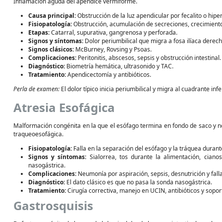
Inflamación aguda del apéndice vermiforme.
Causa principal:
Obstrucción de la luz apendicular por fecalito o hiper
Fisiopatología:
Obstrucción, acumulación de secreciones, crecimiento 
Etapas:
Catarral, supurativa, gangrenosa y perforada.
Signos y síntomas:
Dolor periumbilical que migra a fosa ilíaca derecha
Signos clásicos:
McBurney, Rovsing y Psoas.
Complicaciones:
Peritonitis, abscesos, sepsis y obstrucción intestinal.
Diagnóstico:
Biometría hemática, ultrasonido y TAC.
Tratamiento:
Apendicectomía y antibióticos.
Perla de examen:
El dolor típico inicia periumbilical y migra al cuadrante inf
Atresia Esofágica
Malformación congénita en la que el esófago termina en fondo de saco y n
traqueoesofágica.
Fisiopatología:
Falla en la separación del esófago y la tráquea durante 
Signos y síntomas:
Sialorrea, tos durante la alimentación, cianos
nasogástrica.
Complicaciones:
Neumonía por aspiración, sepsis, desnutrición y falla
Diagnóstico:
El dato clásico es que no pasa la sonda nasogástrica.
Tratamiento:
Cirugía correctiva, manejo en UCIN, antibióticos y soport
Gastrosquisis