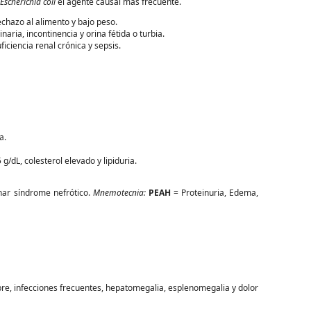
Escherichia coli
el agente causal más frecuente.
rechazo al alimento y bajo peso.
naria, incontinencia y orina fétida o turbia.
uficiencia renal crónica y sepsis.
a.
g/dL, colesterol elevado y lipiduria.
ar síndrome nefrótico.
Mnemotecnia:
PEAH
= Proteinuria, Edema,
ebre, infecciones frecuentes, hepatomegalia, esplenomegalia y dolor