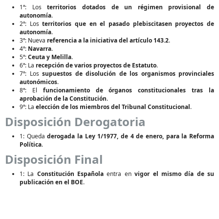
1ª: Los
territorios dotados de un régimen provisional de
autonomía
.
2ª: Los
territorios que en el pasado plebiscitasen proyectos de
autonomía
.
3ª: Nueva
referencia a la iniciativa del artículo 143.2
.
4ª:
Navarra
.
5ª:
Ceuta y Melilla
.
6ª: La
recepción de varios proyectos de Estatuto
.
7ª: Los
supuestos de disolución de los organismos provinciales
autonómicos
.
8ª: El
funcionamiento de órganos constitucionales tras la
aprobación de la Constitución
.
9ª: La
elección de los miembros del Tribunal Constitucional
.
Disposición Derogatoria
1: Queda
derogada la Ley 1/1977, de 4 de enero, para la Reforma
Política
.
Disposición Final
1: La
Constitución Española
entra en
vigor el mismo día de su
publicación en el BOE
.