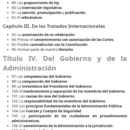
89: Las
proposiciones de ley
.
90: La
tramitación legislativa
.
91: La
sanción
,
promulgación
y
publicación
.
92: El
referéndum
.
Capítulo III. De los Tratados Internacionales
93: La
autorización de su celebración
.
94: Prestar el
consentimiento con autorización de las Cortes
.
95: Posible
contradicción con la Constitución
.
96: Forman parte de nuestro
Derecho
.
Título IV. Del Gobierno y de la
Administración
97: Las
competencias del Gobierno
.
98: La
composición del Gobierno
.
99: La
investidura del Presidente del Gobierno
.
100: El
nombramiento y separación de los miembros del Gobierno
.
101: Las
causas de cese del Gobierno
.
102: La
responsabilidad de los miembros del Gobierno
.
103: Los
principios fundamentales de la Administración Pública
.
104: Las
Fuerzas y Cuerpos de Seguridad
.
105: La
participación de los ciudadanos en procedimientos
administrativos
.
106: El
sometimiento de la Administración a la jurisdicción
.