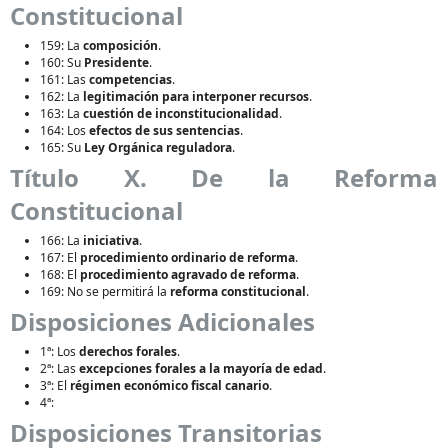
Constitucional
159: La
composición
.
160: Su
Presidente
.
161: Las
competencias
.
162: La
legitimación para interponer recursos
.
163: La
cuestión de inconstitucionalidad
.
164: Los
efectos de sus sentencias
.
165: Su
Ley Orgánica reguladora
.
Título X. De la Reforma
Constitucional
166: La
iniciativa
.
167: El
procedimiento ordinario de reforma
.
168: El
procedimiento agravado de reforma
.
169: No se permitirá la
reforma constitucional
.
Disposiciones Adicionales
1ª: Los
derechos forales
.
2ª: Las
excepciones forales a la mayoría de edad
.
3ª: El
régimen económico fiscal canario
.
4ª:
Disposiciones Transitorias