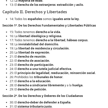
12: La
mayoría de edad
.
13: El
derecho de los extranjeros
:
extradición
y
asilo
.
Capítulo II. Derechos y Libertades
14: Todos los
españoles
somos
iguales ante la ley
.
Sección 1ª. De los Derechos Fundamentales y Libertades Públicas
15: Todos tenemos
derecho a la vida
.
16: La
libertad ideológica y religiosa
.
17: Todos tenemos
derecho a la libertad
,
hábeas corpus
.
18: La
inviolabilidad del domicilio
.
19: La
libertad de residencia y circulación
.
20: La
libertad de expresión
.
21: El
derecho de reunión
.
22: El
derecho de asociación
.
23: El
derecho de participación
.
24: El
derecho a una tutela judicial efectiva
.
25: El
principio de legalidad
,
reeducación
,
reinserción social
.
26: Prohibidos los
tribunales de honor
.
27: El
derecho a la educación
.
28: El
derecho a sindicarse libremente
y a la
huelga
.
29: El
derecho de petición
.
Sección 2ª. De los Derechos y Deberes de los Ciudadanos
30: El
derecho-deber de defender a España
.
31: El
sistema tributario justo
.