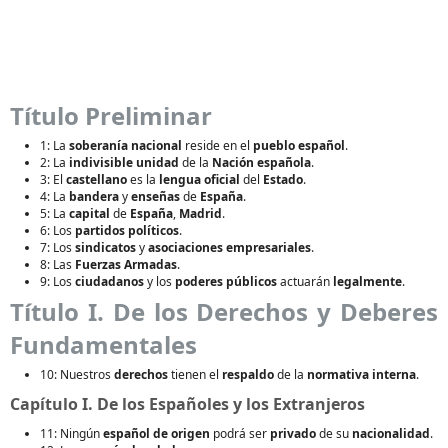
Título Preliminar
1: La
soberanía nacional
reside en el
pueblo español
.
2: La
indivisible unidad
de la
Nación española
.
3: El
castellano
es la
lengua oficial
del
Estado
.
4: La
bandera
y
enseñas
de
España
.
5: La
capital
de
España
,
Madrid
.
6: Los
partidos políticos
.
7: Los
sindicatos
y
asociaciones empresariales
.
8: Las
Fuerzas Armadas
.
9: Los
ciudadanos
y los
poderes públicos
actuarán
legalmente
.
Título I. De los Derechos y Deberes
Fundamentales
10: Nuestros
derechos
tienen el
respaldo
de la
normativa interna
.
Capítulo I. De los Españoles y los Extranjeros
11: Ningún
español de origen
podrá ser
privado
de su
nacionalidad
.