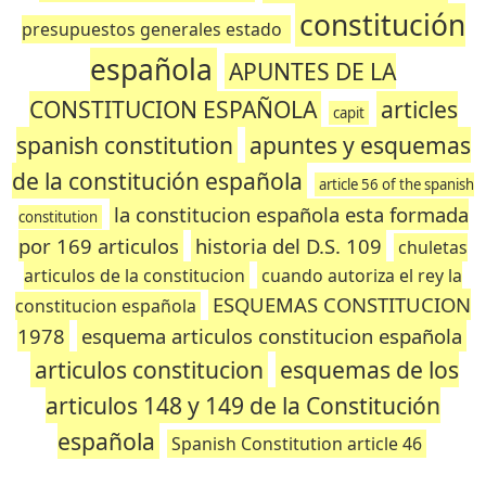
constitución
presupuestos generales estado
española
APUNTES DE LA
CONSTITUCION ESPAÑOLA
articles
capit
spanish constitution
apuntes y esquemas
de la constitución española
article 56 of the spanish
la constitucion española esta formada
constitution
por 169 articulos
historia del D.S. 109
chuletas
articulos de la constitucion
cuando autoriza el rey la
ESQUEMAS CONSTITUCION
constitucion española
1978
esquema articulos constitucion española
articulos constitucion
esquemas de los
articulos 148 y 149 de la Constitución
española
Spanish Constitution article 46