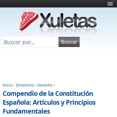
Inicio
¿Qué es esto?
Directorio
Selectividad
Chuletas para exámenes
Programa Chuletas
Inicio
/
Directorio
/
Derecho
/
Compendio de la Constitución
Española: Artículos y Principios
Fundamentales