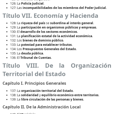
126: La
Policía Judicial
.
127: Las
incompatibilidades de los miembros del Poder Judicial
.
Título VII. Economía y Hacienda
128: La
riqueza del país
se
subordina al interés general
.
129: La
participación en organismos públicos y empresas
.
130: El
desarrollo de los sectores económicos
.
131: La
planificación estatal de la actividad económica
.
132: Los
bienes de dominio público
.
133: La
potestad para establecer tributos
.
134: Los
Presupuestos Generales del Estado
.
135: La
deuda pública
.
136: El
Tribunal de Cuentas
.
Título VIII. De la Organización
Territorial del Estado
Capítulo I. Principios Generales
137: La
organización territorial del Estado
.
138: La
solidaridad
y
equilibrio económico entre territorios
.
139: La
libre circulación de las personas y bienes
.
Capítulo II. De la Administración Local