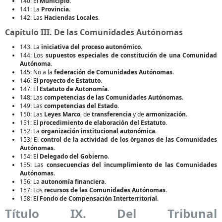
140: El
Municipio
.
141: La
Provincia
.
142: Las
Haciendas Locales
.
Capítulo III. De las Comunidades Autónomas
143: La
iniciativa del proceso autonómico
.
144: Los
supuestos especiales de constitución de una Comunidad
Autónoma
.
145: No a la
federación de Comunidades Autónomas
.
146: El
proyecto de Estatuto
.
147: El
Estatuto de Autonomía
.
148: Las
competencias de las Comunidades Autónomas
.
149: Las
competencias del Estado
.
150: Las
Leyes Marco
, de
transferencia
y de
armonización
.
151: El
procedimiento de elaboración del Estatuto
.
152: La
organización institucional autonómica
.
153: El
control de la actividad de los órganos de las Comunidades
Autónomas
.
154: El
Delegado del Gobierno
.
155: Las
consecuencias del incumplimiento de las Comunidades
Autónomas
.
156: La
autonomía financiera
.
157: Los
recursos de las Comunidades Autónomas
.
158: El
Fondo de Compensación Interterritorial
.
Título IX. Del Tribunal