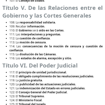
107: El
Consejo de Estado
.
Título V. De las Relaciones entre el
Gobierno y las Cortes Generales
108: La
responsabilidad solidaria
.
109: Recabar
información
.
110: El
Gobierno
será
oído en las Cortes
.
111: Las
interpelaciones y preguntas
.
112: La
cuestión de confianza
.
113: La
moción de censura
.
114: Las
consecuencias de la moción de censura y cuestión de
confianza
.
115: La
disolución de las Cámaras
.
116: Los
estados de alarma, excepción y sitio
.
Título VI. Del Poder Judicial
117: El
principio de unidad jurisdiccional
.
118: El
obligado cumplimiento de las resoluciones judiciales
.
119: La
justicia gratuita
.
120: La
publicidad de las actuaciones judiciales
.
121: La
indemnización del Estado en errores judiciales
.
122: El
Consejo General del Poder Judicial
.
123: El
Tribunal Supremo
.
124: El
Ministerio Fiscal
.
125: El
Tribunal del Jurado
.