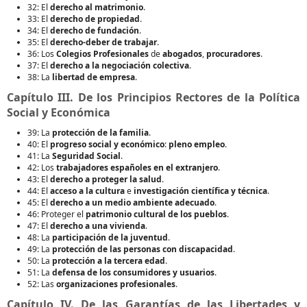
32: El
derecho al matrimonio
.
33: El
derecho de propiedad
.
34: El
derecho de fundación
.
35: El
derecho-deber de trabajar
.
36: Los
Colegios Profesionales
de
abogados
,
procuradores
.
37: El
derecho a la negociación colectiva
.
38: La
libertad de empresa
.
Capítulo III. De los Principios Rectores de la Política
Social y Económica
39: La
protección de la familia
.
40: El
progreso social y económico
:
pleno empleo
.
41: La
Seguridad Social
.
42: Los
trabajadores españoles en el extranjero
.
43: El
derecho a proteger la salud
.
44: El
acceso a la cultura
e
investigación científica y técnica
.
45: El
derecho a un medio ambiente adecuado
.
46: Proteger el
patrimonio cultural de los pueblos
.
47: El
derecho a una vivienda
.
48: La
participación de la juventud
.
49: La
protección de las personas con discapacidad
.
50: La
protección a la tercera edad
.
51: La
defensa de los consumidores y usuarios
.
52: Las
organizaciones profesionales
.
Capítulo IV. De las Garantías de las Libertades y