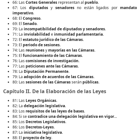
66: Las
Cortes Generales
representan al
pueblo
.
67: Los
diputados
y
senadores
no están ligados por
mandato
imperativo
.
68: El
Congreso
.
69: El
Senado
.
70: La
incompatibilidad de diputados y senadores
.
71: La
inviolabilidad
e
inmunidad parlamentaria
.
72: El
estatuto jurídico de las Cámaras
.
73: El
periodo de sesiones
.
74: Las
reuniones
y
mayorías en las Cámaras
.
75: El
funcionamiento de las Cámaras
.
76: Las
comisiones de investigación
.
77: Las
peticiones ante las Cámaras
.
78: La
Diputación Permanente
.
79: La
adopción de acuerdos de las Cámaras
.
80: Las
sesiones de las Cámaras
serán
públicas
.
Capítulo II. De la Elaboración de las Leyes
81: Las
Leyes Orgánicas
.
82: La
delegación legislativa
.
83: Los
requisitos de las leyes de bases
.
84: Si se
contradice una delegación legislativa en vigor
...
85: Los
Decretos Legislativos
.
86: Los
Decretos-Leyes
.
87: La
iniciativa legislativa
.
88: El
proyecto de ley
.