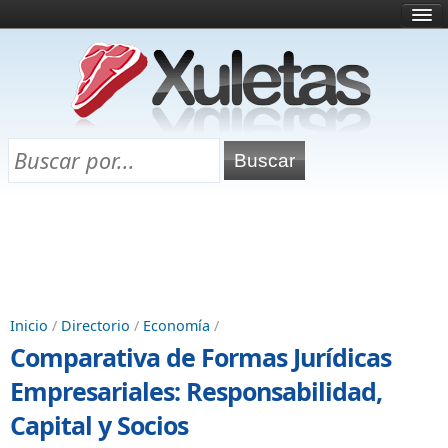
Inicio
¿Qué es esto?
Directorio
Selectividad
Chuletas para exámenes
Programa Chuletas
Inicio
/
Directorio
/
Economía
/
Comparativa de Formas Jurídicas
Empresariales: Responsabilidad,
Capital y Socios