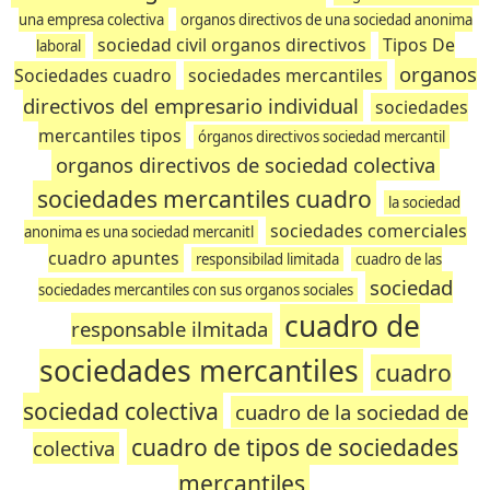
una empresa colectiva
organos directivos de una sociedad anonima
sociedad civil organos directivos
Tipos De
laboral
organos
Sociedades cuadro
sociedades mercantiles
directivos del empresario individual
sociedades
mercantiles tipos
órganos directivos sociedad mercantil
organos directivos de sociedad colectiva
sociedades mercantiles cuadro
la sociedad
sociedades comerciales
anonima es una sociedad mercanitl
cuadro apuntes
responsibilad limitada
cuadro de las
sociedad
sociedades mercantiles con sus organos sociales
cuadro de
responsable ilmitada
sociedades mercantiles
cuadro
sociedad colectiva
cuadro de la sociedad de
cuadro de tipos de sociedades
colectiva
mercantiles