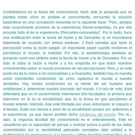
Centrándonos en la teoría del conocimiento, Kant, ante la pregunta que se
plantea sobre cómo es posible el conocimiento, encuentra la solución
basándose en una concepción resumida en la siguiente frase: “Pero, aunque
todo conocimiento proviene de la experiencia (Hume-empirista), no por ello
procede todo él de la experiencia (Descartes-racionalista)”. Por lo tanto, hace
una mixtificación entre la teoría de Hume y de Descartes al no encontrarse
totalmente de acuerdo con ambas posturas. // Kant opinaba que tanto la
percepción como la razón juegan un importante papel cuando recibimos el
percibimos el mundo, la realidad. Por ello, la epistemología kantiana se
presenta como una síntesis entre la teoría de Hume y la de Descartes. Por un
lado le daba la razón a Hume y a los empirista en que todos nuestros
conocimientos sobre el mundo provienen de las percepciones. Pero, y en este
punto les da la mano a los racionalistas y a Descartes, también hay en nuestra
razón importantes condiciones de cómo captamos el mundo a nuestro
alrededor. Hay ciertas condiciones en la mente del ser humano que
contribuyen a determinar nuestro concepto del mundo. // A raíz de esto, Kant
defenderá que en el conocimiento intervienen tres facultades: la primera que
interviene en él es la sensibilidad, que es la forma en que percibimos el
mundo exterior. Además, ésta está formada por unas estructuras: el espacio y
el tiempo. Estas son formas a priori de la sensibilidad porque son anteriores a
la experiencia, ya que hacen posible dicha
existencia del mundo
. Por otro
lado, la segunda facultad del conocimiento es el entendimiento. Este se
caracteriza por la capacidad de pensar o realizar juicios a partir de los datos
suministrados por la sensibilidad aplicando conceptos (dan unidad a la