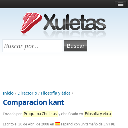
Inicio
¿Qué es esto?
Directorio
Selectividad
Chuletas para exámenes
Programa Chuletas
Inicio
/
Directorio
/
Filosofía y ética
/
Comparacion kant
Programa Chuletas
Filosofía y ética
Enviado por
y clasificado en
Escrito el
30 de Abril de 2008
en
español con un tamaño de 3,91 KB