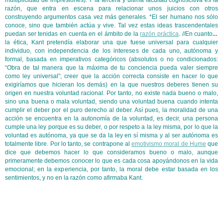
multiplicidad de impresiones). Y la tercera y última facultad cognoscitiva es la
razón, que entra en escena para relacionar unos juicios con otros
construyendo argumentos casa vez más generales. *El ser humano nos sólo
conoce, sino que también actúa y vive. Tal vez estas ideas trascendentales
puedan ser tenidas en cuenta en el ámbito de la
razón práctica
. //En cuanto a
la ética, Kant pretendía elaborar una que fuese universal para cualquier
individuo, con independencia de los intereses de cada uno, autónoma y
formal, basada en imperativos categóricos (absolutos o no condicionados:
“Obra de tal manera que la máxima de tu conciencia pueda valer siempre
como ley universal”; creer que la acción correcta consiste en hacer lo que
exigiríamos que hicieran los demás) en la que nuestros deberes tienen su
origen en nuestra voluntad racional. Por tanto, no existe nada bueno o malo,
sino una buena o mala voluntad, siendo una voluntad buena cuando intenta
cumplir el deber por el puro derecho al deber. Así pues, la moralidad de una
acción se encuentra en la autonomía de la voluntad, es decir, una persona
cumple una ley porque es su deber, o por respeto a la ley misma, por lo que la
voluntad es autónoma, ya que se da la ley en sí misma y al ser autónoma es
totalmente libre. Por lo tanto, se contrapone al
emotivismo moral de Hume
que
dice que debemos hacer lo que consideramos bueno o malo, aunque
primeramente debemos conocer lo que es cada cosa apoyándonos en la vida
emocional; en la experiencia, por tanto, la moral debe estar basada en los
sentimientos, y no en la razón como afirmaba Kant.