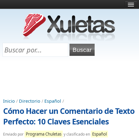
Inicio
¿Qué es esto?
Directorio
Selectividad
Chuletas para exámenes
Programa Chuletas
Inicio
/
Directorio
/
Español
/
Cómo Hacer un Comentario de Texto
Perfecto: 10 Claves Esenciales
Programa Chuletas
Español
Enviado por
y clasificado en