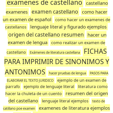
examenes de castellano
castellano
examen castellano
examenes
como hacer
un examen de español
como hacer un examenes de
lenguaje literal y figurado ejemplos
castellanos
origen del castellano resumen
hacer un
examen de lengua
como realizar un examen de
FICHAS
castellano
Exámenes de literatura castellana
PARA IMPRIMIR DE SINONIMOS Y
ANTONIMOS
hacer pruebas de lengua
PASOS PARA
ejemplo de un examen de
ELABORAR EL TEXTO JURIDICO
parrafo
ejemplo de lenguaje literal
literatura como
resumen del origen
hacer la chuleta de un cuento
del castellano
lenguaje literal ejemplos
texto de
examenes de literatura ejemplos
catillano poe examen