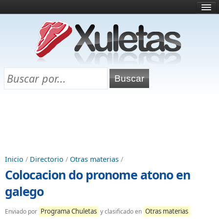
Inicio
¿Qué es esto?
Directorio
Selectividad
Chuletas para exámenes
Programa Chuletas
Inicio
/
Directorio
/
Otras materias
/
Colocacion do pronome atono en
galego
Programa Chuletas
Otras materias
Enviado por
y clasificado en