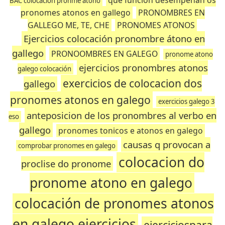
que funcion desempeñan os
BAC colocación pronme átono
pronomes atonos en gallego
PRONOMBRES EN
GALLEGO ME, TE, CHE
PRONOMES ATONOS
Ejercicios colocación pronombre átono en
gallego
PRONOOMBRES EN GALEGO
pronome atono
ejercicios pronombres atonos
galego colocación
exercicios de colocacion dos
gallego
pronomes atonos en galego
exercicios galego 3
anteposicion de los pronombres al verbo en
eso
gallego
pronomes tonicos e atonos en galego
causas q provocan a
comprobar pronomes en galego
colocacion do
proclise do pronome
pronome atono en galego
colocación de pronomes atonos
en galego ejercicios
ejerciciospara