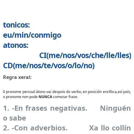
tonicos:
eu/min/conmigo
atonos:
CI(me/nos/vos/che/lle/lles)
CD(me/nos/te/vos/o/lo/no)
Regra xeral:
0 pronome persoal átono vai despois do verbo, en posición enclítica,así pois,
o pronome non pode
NUNCA
comezar frase.
1. -En frases negativas. Ninguén
o sabe
2. -Con adverbios. Xa llo collín