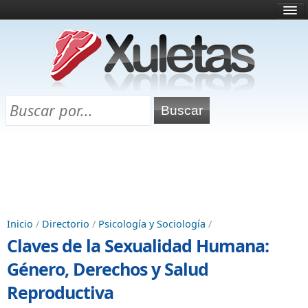
Inicio
¿Qué es esto?
Directorio
Selectividad
Chuletas para exámenes
Programa Chuletas
Inicio
/
Directorio
/
Psicología y Sociología
/
Claves de la Sexualidad Humana:
Género, Derechos y Salud
Reproductiva