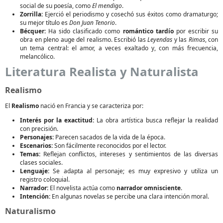
social de su poesía, como
El mendigo
.
Zorrilla:
Ejerció el periodismo y cosechó sus éxitos como dramaturgo;
su mejor título es
Don Juan Tenorio
.
Bécquer:
Ha sido clasificado como
romántico tardío
por escribir su
obra en pleno auge del realismo. Escribió las
Leyendas
y las
Rimas
, con
un tema central: el amor, a veces exaltado y, con más frecuencia,
melancólico.
Literatura Realista y Naturalista
Realismo
El
Realismo
nació en Francia y se caracteriza por:
Interés por la exactitud:
La obra artística busca reflejar la realidad
con precisión.
Personajes:
Parecen sacados de la vida de la época.
Escenarios:
Son fácilmente reconocidos por el lector.
Temas:
Reflejan conflictos, intereses y sentimientos de las diversas
clases sociales.
Lenguaje:
Se adapta al personaje; es muy expresivo y utiliza un
registro coloquial.
Narrador:
El novelista actúa como
narrador omnisciente
.
Intención:
En algunas novelas se percibe una clara intención moral.
Naturalismo