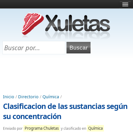
Inicio
¿Qué es esto?
Directorio
Selectividad
Chuletas para exámenes
Programa Chuletas
Inicio
/
Directorio
/
Química
/
Clasificacion de las sustancias según
su concentración
Programa Chuletas
Química
Enviado por
y clasificado en