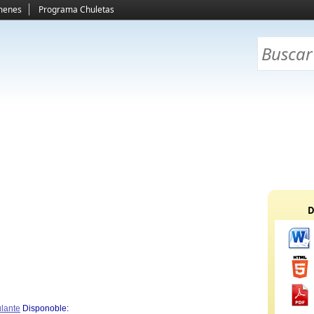
menes
Programa Chuletas
D
ulante
Disponoble: