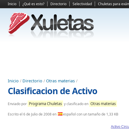
Inicio
¿Qué es esto?
Directorio
Selectividad
Chuletas para exá
Inicio
/
Directorio
/
Otras materias
/
Clasificacion de Activo
Programa Chuletas
Otras materias
Enviado por
y clasificado en
Escrito el
6 de Julio de 2008
en
español con un tamaño de 1,33 KB
Activo Circ