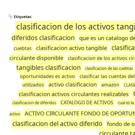
Etiquetas:
clasificacion de los activos tang
diferidos clasificacion
que es un catalogo de
clasific
clasificacion activo tangible
cuebtas
circulante disponible
clasificacion de los activos c
tangibles clasificacion
clasificacion de las cuebtas
oportunidades es activo
clasificar las cuentas del
activo clasificacion
utilizados
amazon
CLASI
clasificacion activos circulantes realizables
CATALOGO DE ACTIVOS
clasificacion de diferidos
cual es la
ACTIVO CIRCULANTE FONDO DE OPORTU
activo
clasificacion del activo diferido
fondo de o
circulante t