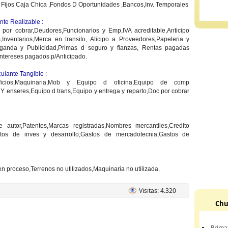
 Fijos Caja Chica ,Fondos D Oportunidades ,Bancos,Inv. Temporales
nte Realizable :
c por cobrar,Deudores,Funcionarios y Emp,IVA acreditable,Anticipo
,Inventarios,Merca en transito, Aticipo a Proveedores,Papeleria y
aganda y Publicidad,Primas d seguro y fianzas, Rentas pagadas
Intereses pagados p/Anticipado.
culante Tangible :
dificios,Maquinaria,Mob y Equipo d oficina,Equipo de comp
Y enseres,Equipo d trans,Equipo y entrega y reparto,Doc por cobrar
 autor,Patentes,Marcas registradas,Nombres mercantiles,Credito
stos de inves y desarrollo,Gastos de mercadotecnia,Gastos de
n proceso,Terrenos no utilizados,Maquinaria no utilizada.
Visitas: 4.320
Chu
Prima