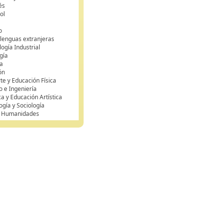
és
ol
o
 lenguas extranjeras
ogía Industrial
gía
a
ón
te y Educación Física
o e Ingeniería
ca y Educación Artística
ogía y Sociología
y Humanidades