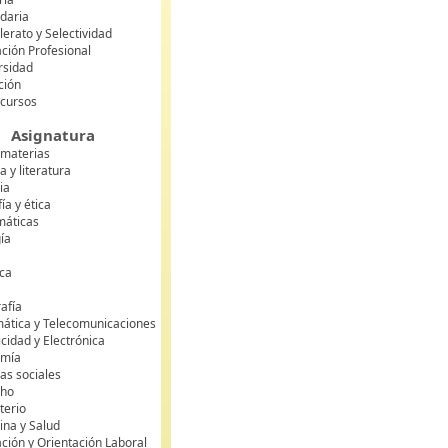
daria
lerato y Selectividad
ción Profesional
rsidad
ción
 cursos
Asignatura
 materias
 y literatura
ia
fía y ética
áticas
gía
ca
s
afía
mática y Telecomunicaciones
icidad y Electrónica
omía
as sociales
cho
terio
ina y Salud
ción y Orientación Laboral