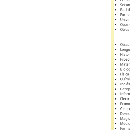
Secun
Bachil
Forma
Unive
Oposi
Otros
Otras
Lengua
Histor
Filoso
Matem
Biolo
Física
Quími
Inglé
Geogr
Infor
Electr
Econ
Cienci
Dere
Magis
Medic
Forma