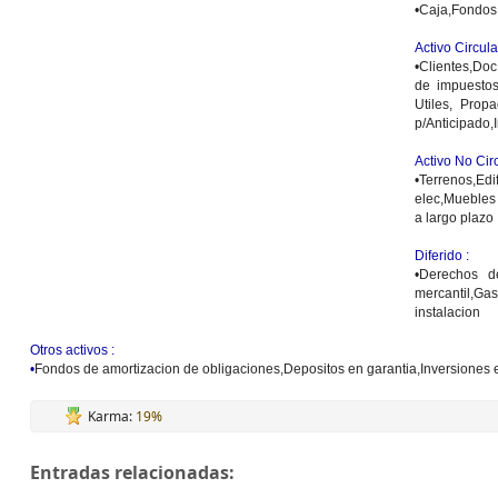
•Caja,Fondos
Activo Circula
•Clientes,Do
de impuestos
Utiles, Prop
p/Anticipado,
Activo No Cir
•Terrenos,E
elec,Muebles 
a largo plazo
Diferido :
•Derechos de
mercantil,Ga
instalacion
Otros activos :
•
Fondos de amortizacion de obligaciones,Depositos en garantia,Inversiones e
Karma:
19%
Entradas relacionadas: