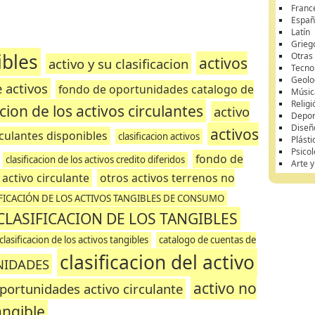
Franc
Españ
Latín
Grieg
ibles
Otras
activos
activo y su clasificacion
Tecnol
Geolo
 activos
fondo de oportunidades catalogo de
Músic
Religi
acion de los activos circulantes
activo
Depor
Diseñ
activos
irculantes disponibles
clasificacion activos
Plásti
Psicol
fondo de
clasificacion de los activos credito diferidos
Arte 
 activo circulante
otros activos terrenos no
FICACIÓN DE LOS ACTIVOS TANGIBLES DE CONSUMO
CLASIFICACION DE LOS TANGIBLES
 clasificacion de los activos tangibles
catalogo de cuentas de
clasificacion del activo
NIDADES
activo no
portunidades activo circulante
angible