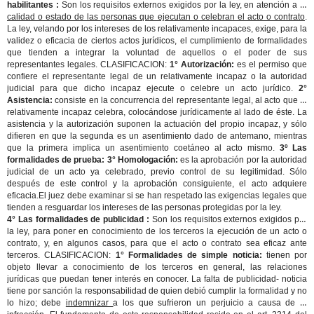
habilitantes :
Son los requisitos externos exigidos por la ley, en atención a
la
calidad o estado de las personas que ejecutan o celebran el acto o contrato
.
La ley, velando por los intereses de los relativamente incapaces, exige, para la
validez o eficacia de ciertos actos jurídicos, el cumplimiento de formalidades
que tienden a integrar la voluntad de aquellos o el poder de sus
representantes legales. CLASIFICACION:
1° Autorización:
es el permiso que
confiere el representante legal de un relativamente incapaz o la autoridad
judicial para que dicho incapaz ejecute o celebre un acto jurídico.
2°
Asistencia:
consiste en la concurrencia del representante legal, al acto que el
relativamente incapaz celebra, colocándose jurídicamente al lado de éste. La
asistencia y la autorización suponen la actuación del propio incapaz, y sólo
difieren en que la segunda es un asentimiento dado de antemano, mientras
que la primera implica un asentimiento coetáneo al acto mismo.
3º Las
formalidades de prueba: 3° Homologación:
es la aprobación por la autoridad
judicial de un acto ya celebrado, previo control de su legitimidad. Sólo
después de este control y la aprobación consiguiente, el acto adquiere
eficacia.El juez debe examinar si se han respetado las exigencias legales que
tienden a resguardar los intereses de las personas protegidas por la ley.
4° Las formalidades de publicidad :
Son los requisitos externos exigidos por
la ley, para poner en conocimiento de los terceros la ejecución de un acto o
contrato, y, en algunos casos, para que el acto o contrato sea eficaz ante
terceros. CLASIFICACION:
1° Formalidades de simple noticia:
tienen por
objeto llevar a conocimiento de los terceros en general, las relaciones
jurídicas que puedan tener interés en conocer. La falta de publicidad- noticia
tiene por sanción la responsabilidad de quien debió cumplir la formalidad y no
lo hizo; debe
indemnizar
a los que sufrieron un perjuicio a causa de la