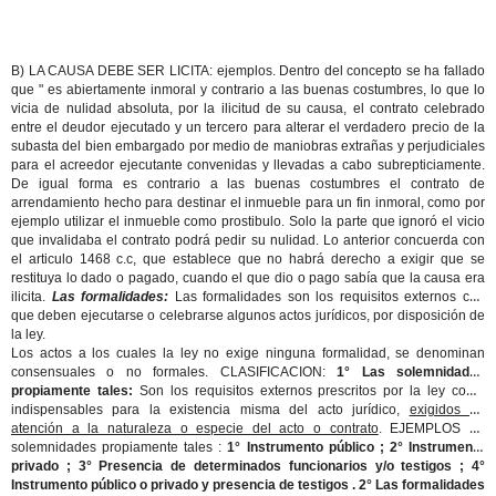
B) LA CAUSA DEBE SER LICITA: ejemplos. Dentro del concepto se ha fallado
que " es abiertamente inmoral y contrario a las buenas costumbres, lo que lo
vicia de nulidad absoluta, por la ilicitud de su causa, el contrato celebrado
entre el deudor ejecutado y un tercero para alterar el verdadero precio de la
subasta del bien embargado por medio de maniobras extrañas y perjudiciales
para el acreedor ejecutante convenidas y llevadas a cabo subrepticiamente.
De igual forma es contrario a las buenas costumbres el contrato de
arrendamiento hecho para destinar el inmueble para un fin inmoral, como por
ejemplo utilizar el inmueble como prostibulo. Solo la parte que ignoró el vicio
que invalidaba el contrato podrá pedir su nulidad. Lo anterior concuerda con
el articulo 1468 c.c, que establece que no habrá derecho a exigir que se
restituya lo dado o pagado, cuando el que dio o pago sabía que la causa era
ilicita.
Las formalidades:
Las formalidades son los requisitos externos con
que deben ejecutarse o celebrarse algunos actos jurídicos, por disposición de
la ley.
Los actos a los cuales la ley no exige ninguna formalidad, se denominan
consensuales o no formales. CLASIFICACION:
1° Las solemnidades
propiamente tales:
Son los requisitos externos prescritos por la ley como
indispensables para la existencia misma del acto jurídico,
exigidos en
atención a la naturaleza o especie del acto o contrato
. EJEMPLOS de
solemnidades propiamente tales :
1° Instrumento público ; 2° Instrumento
privado ; 3° Presencia de determinados funcionarios y/o testigos ; 4°
Instrumento público o privado y presencia de testigos . 2° Las formalidades