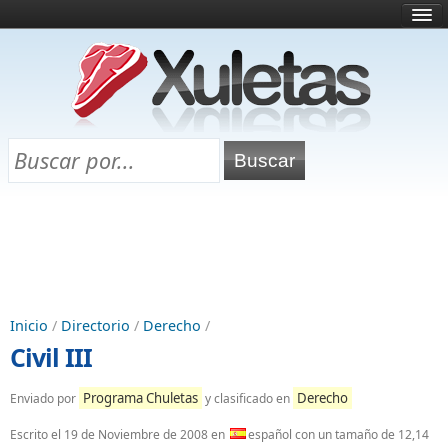
Inicio
¿Qué es esto?
Directorio
Selectividad
Chuletas para exámenes
Programa Chuletas
Inicio
/
Directorio
/
Derecho
/
Civil III
Programa Chuletas
Derecho
Enviado por
y clasificado en
Escrito el
19 de Noviembre de 2008
en
español con un tamaño de 12,14