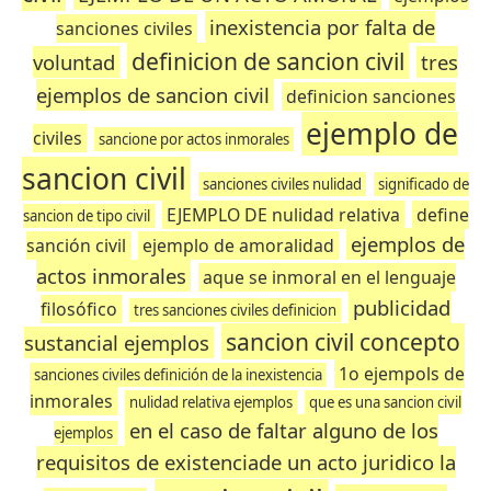
inexistencia por falta de
sanciones civiles
definicion de sancion civil
voluntad
tres
ejemplos de sancion civil
definicion sanciones
ejemplo de
civiles
sancione por actos inmorales
sancion civil
sanciones civiles nulidad
significado de
EJEMPLO DE nulidad relativa
define
sancion de tipo civil
ejemplos de
sanción civil
ejemplo de amoralidad
actos inmorales
aque se inmoral en el lenguaje
publicidad
filosófico
tres sanciones civiles definicion
sancion civil concepto
sustancial ejemplos
1o ejempols de
sanciones civiles definición de la inexistencia
inmorales
nulidad relativa ejemplos
que es una sancion civil
en el caso de faltar alguno de los
ejemplos
requisitos de existenciade un acto juridico la