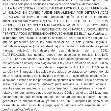
acción para solicitar que se declare la inexistencia de un contrato. Por ello,
ésta última sólo podrá deducirse como excepción contra el demandante.
c.6) LA INEXISTENCIA PUEDE SER ALEGADA POR CUALQUIERA PERSONA.
LA NULIDAD EN CAMBIO PUEDE SER ALEGADA POR DETERMINADAS
PERSONAS, en mayor o menor amplitud, según se trate de la nulidad
absoluta o nulidad relativa. c.7) LA NULIDAD JUDICIALMENTE DECLARADA,
PRODUCE EFECTOS SÓLO EN RELACIÓN A LAS PARTES EN CUYO FAVOR
SE HA DECRETADO. LA INEXISTENCIA, CONSTATADA JUDICIALMENTE,
PERMITE A TODO INTERESADO APROVECHARSE DE ELLA.
La Nulidad:
Es
la
sanción civil
establecida por la omisión de los requisitos y formalidades
que se prescriben por la ley para el valor de un acto jurídico, según su
naturaleza o especie (nulidad absoluta) y la calidad o estado de las partes
(nulidad relativa). Se desprende esta definición del art. 1681.
CLASIFICACION: La nulidad puede ser absoluta o relativa. NULIDAD
ABSOLUTA es la sanción civil impuesta a los actos ejecutados o celebrados
con omisión de un requisito exigido por la ley para el valor de un acto jurídico,
en consideración a su naturaleza o especie. NULIDAD RELATIVA es la
sanción civil impuesta a los actos ejecutados o celebrados con prescindencia
de un requisito exigido por la ley para el valor de un acto jurídico en atención a
la calidad o estado de las partes que lo ejecutan o celebran. En la doctrina, se
suele reservar la palabra
“nulidad”
para referirse a la nulidad absoluta,
mientras que se emplea la expresión
“rescisión”
para referirse a la nulidad
relativa, denominaciones que sigue nuestro Código en el art. 1682, aunque
posteriormente alude indistintamente a la nulidad absoluta o relativa. La regla
general es la nulidad relativa, ya que el art. 1682, después de señalar los
casos de nulidad absoluta, agrega que
“cualquiera otra especie de vicio
produce nulidad relativa”
.