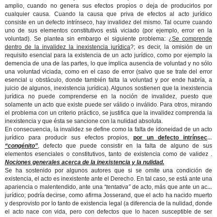
amplio, cuando no genera sus efectos propios o deja de producirlos por
cualquier causa. Cuando la causa que priva de efectos al acto jurídico
consiste en un defecto intrínseco, hay invalidez del mismo. Tal ocurre cuando
uno de sus elementos constitutivos está viciado (por ejemplo, error en la
voluntad). Se plantea sin embargo el siguiente problema: ¿
Se comprende
dentro de la invalidez la inexistencia jurídica
?; es decir, la omisión de un
requisito esencial para la existencia de un acto jurídico, como por ejemplo la
demencia de una de las partes, lo que implica ausencia de voluntad y no sólo
una voluntad viciada, como en el caso de error (salvo que se trate del error
esencial u obstáculo, donde también falta la voluntad y por ende habría, a
juicio de algunos, inexistencia jurídica). Algunos sostienen que la inexistencia
jurídica no puede comprenderse en la noción de invalidez, puesto que
solamente un acto que existe puede ser válido o inválido. Para otros, mirando
el problema con un criterio práctico, se justifica que la invalidez comprenda la
inexistencia y que ésta se sancione con la nulidad absoluta.
En consecuencia, la invalidez se define como la falta de idoneidad de un acto
jurídico para producir sus efectos propios,
por un defecto intrínseco,
“congénito”
, defecto que puede consistir en la falta de alguno de sus
elementos esenciales o constitutivos, tanto de existencia como de validez .
Nociones generales acerca de la inexistencia y la nulidad.
Se ha sostenido por algunos autores que si se omite una condición de
existencia, el acto es inexistente ante el Derecho. En tal caso, se está ante una
apariencia o malentendido, ante una
“tentativa”
de acto, más que ante un acto
jurídico; podría decirse, como afirma Josserand, que el acto ha nacido muerto
y desprovisto por lo tanto de existencia legal (a diferencia de la nulidad, donde
el acto nace con vida, pero con defectos que lo hacen susceptible de ser