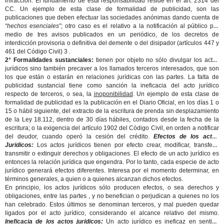
infracción. El fundamento de esta responsabilidad reside en el art. 2314 del
CC. Un ejemplo de esta clase de formalidad de publicidad, son las
publicaciones que deben efectuar las sociedades anónimas dando cuenta de
“hechos esenciales”
; otro caso es el relativo a la notificación al público por
medio de tres avisos publicados en un periódico, de los decretos de
interdicción provisoria o definitiva del demente o del disipador (artículos 447 y
461 del Código Civil) 3 .
2° Formalidades sustanciales:
tienen por objeto no sólo divulgar los actos
jurídicos sino también precaver a los llamados terceros interesados, que son
los que están o estarán en relaciones jurídicas con las partes. La falta de
publicidad sustancial tiene como sanción la ineficacia del acto jurídico
respecto de terceros, o sea, la
inoponibilidad
. Un ejemplo de esta clase de
formalidad de publicidad es la publicación en el Diario Oficial, en los días 1 o
15 o hábil siguiente, del extracto de la escritura de prenda sin desplazamiento
de la Ley 18.112, dentro de 30 días hábiles, contados desde la fecha de la
escritura; o la exigencia del artículo 1902 del Código Civil, en orden a notificar
del deudor, cuando operó la cesión del crédito.
Efectos de los actos
Juridicos:
Los actos jurídicos tienen por efecto crear, modificar, transferir,
transmitir o extinguir derechos y obligaciones. El efecto de un acto jurídico es
entonces la relación jurídica que engendra. Por lo tanto, cada especie de acto
jurídico generará efectos diferentes. Interesa por el momento determinar, en
términos generales, a quien o a quienes alcanzan dichos efectos.
En principio, los actos jurídicos sólo producen efectos, o sea derechos y
obligaciones, entre las partes , y no benefician o perjudican a quienes no los
han celebrado. Estos últimos se denominan terceros, y mal pueden quedar
ligados por el acto jurídico, considerando el alcance relativo del mismo.
Ineficacia de los actos juridicos:
Un acto jurídico es ineficaz en sentido