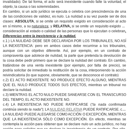
invalidado). De tal forma, el acto será inexistente cuando falte la voluntad, el
objeto, la causa o las solemnidades.
En cambio, si un acto jurídico se ejecuta o celebra con prescindencia de una
de las condiciones de validez, es nulo. La nulidad a su vez puede ser de dos
clases:
ABSOLUTA
, si se omite un requisito exigido en consideración al acto
en sí mismo, a su
naturaleza
; y
RELATIVA,
si se omite un requisito exigido en
consideración al estado o calidad de las personas que lo ejecutan o celebran
.
Diferencias entre la inexistencia y la nulidad.
c.1.) LA NULIDAD DEBE SER DECLARADA POR LOS TRIBUNALES, NO ASÍ
LA INEXISTENCIA: pero en ambos casos debe recurrirse a los tribunales,
aunque con un objetivo diferente. Así, por ejemplo, en un contrato de
compraventa que adolece de nulidad, la parte que pretenda la devolución de
la cosa debe pedir primero que se declare la nulidad del contrato. En cambio,
tratándose de una venta inexistente (por ejemplo, por falta de precio), se
podría solicitar de inmediato la restitución de la cosa, interponiendo la acción
reivindicatoria (lo que supone, obviamente, que se desconoce el contrato)
c.2) E1 ACTO INEXISTENTE NO PRODUCE EFECTO ALGUNO, MIENTRAS
QUE EL NULO PRODUCE TODOS SUS EFECTOS, mientras un tribunal no
declare la nulidad.
c.3) MIENTRAS EL ACTO NULO PUEDE SANEARSE CON EL TRANSCURSO
DEL TIEMPO, EL ACTO INEXISTENTE NO.
c.4) LA INEXISTENCIA NO PUEDE RATIFICARSE (
“la nada confirmada
continúa siendo la nada”
); LA
NULIDAD RELATIVA
PUEDE RATIFICARSE. c.5)
LA NULIDAD PUEDE ALEGARSE COMO ACCIÓN O EXCEPCIÓN, MIENTRAS
QUE LA INEXISTENCIA SÓLO COMO EXCEPCIÓN. En efecto, mientras se
contempla la acción para obtener que se declare nulo un acto jurídico, no hay