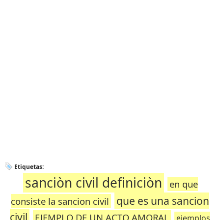
Etiquetas:
sanciòn civil definiciòn
en que
que es una sancion
consiste la sancion civil
civil
EJEMPLO DE UN ACTO AMORAL
ejemplos