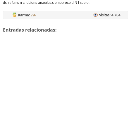
dsnitrfcnts n cndcions anaerbs.s empbrece d N l suelo.
Karma:
7%
Visitas: 4.704
Entradas relacionadas: