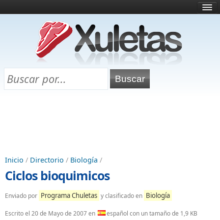
Inicio
¿Qué es esto?
Directorio
Selectividad
Chuletas para exámenes
Programa Chuletas
Inicio
/
Directorio
/
Biología
/
Ciclos bioquimicos
Programa Chuletas
Biología
Enviado por
y clasificado en
Escrito el
20 de Mayo de 2007
en
español con un tamaño de 1,9 KB