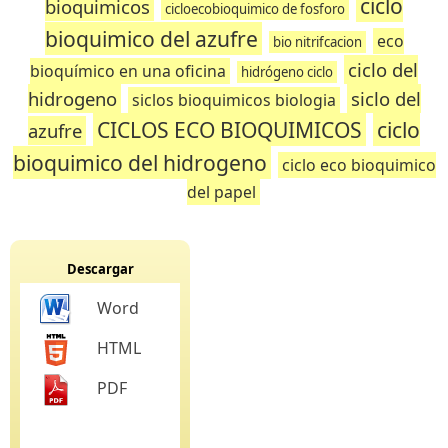
ciclo
bioquimicos
cicloecobioquimico de fosforo
bioquimico del azufre
eco
bio nitrifcacion
ciclo del
bioquímico en una oficina
hidrógeno ciclo
hidrogeno
siclo del
siclos bioquimicos biologia
CICLOS ECO BIOQUIMICOS
ciclo
azufre
bioquimico del hidrogeno
ciclo eco bioquimico
del papel
Descargar
Word
HTML
PDF