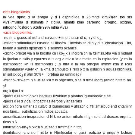
cicls biogokimks
la vda dpnd d la enrgia y d l dspniblida d 25lmnts kimiks(en tos srs
vivs).mvilida d stslmnts n ciclka, nlmnts kmo carbono, idrogno, oxigno,
nitrogno, fosforo y azufr(99% mtria viva)
-cicls biogokimks:
-nutrints gsoss.atmsfra s l rsrvorio.+ imprtnts sn dl c, n y dl o
2.
-ntrients sdimntarios.rsrvorio s l litosfra.+ imxtnts sn dl p y dl s. circulacion + lnt,
tiendn a sankrs dpsitnds n ls sdimnts ocanics.
-crbno
- prncpl via n la biosfra cn l co
k s incrpra cn la ftsintss.otra via s mdiant
2,
la fjacion n sklts y cparzns d ls org.vuelv a la atmsfra cn la rspiracion (y cn la
dscmposicn kn ls dscmpndrs ) .s rtira d la via prncpal lntmnt kda n rcas
sdimntariasy vuelv kn la kma d cmbustbls fsils o x la dslucin n aguas krbnikas.
(n sgl xx co
n atm 30%+ = prblma pa umnidad)
2
-
-ntrgno
-78%atm n s utilza ksi x ls orgnsms, s fja d frma inorg (anion nitrato no
)
3
org k fjan l n:
-fjadrs d N simbiotkos.
bactrias
rizobium y plantas lguminosac e ae.
-fjadrs d N d vida libr.bactrias aerobs y anaerobs
accion fjdra umans x cultvo d lgumnosas y utlzacn d frtiliznts(pudiend kntaminr
rios lgos...=eutrofización mdios acuatcs.
amonificacion
-incrpracion d N kmo anion nitrato nh
rsultnt d dsexos orgniks
3,
ricos n N.
nitrifcacion
-nh
s txic n s utlizao,s trnfrma n nitrto
3
dsnitrifccion
-cnvrsion nitrto n N(mlecular o gas) realizao x ongs y bctrias