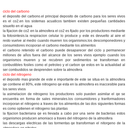
ciclo del carbono
el deposito del carbono.el principal deposito de carbono para los seres vivos
es el co2.en los sistemas acuaticos tambien existen pequeñas cantidades
sisuelto en el agua
la fijacion de co2 en la atmosfera el co2 es fijado por los productores mediante
la fotosintesis.la respiracion celular lo produce y este es devuelto al aire el
resto vuelve al medio cuando mueren los organismos.los descomponedores y
consumidores incoporan el carbono mediante los alimentos
el carbono retenido el carbono puede desaparecer del ciclo y permanecer
millones de años fuera del alcance de los seres vivos ejemplo cuando los
organismos mueren y se recubren por sedimentos se transforman en
conbustibles fosiles como el petroleo y el carbon qe estos en la actualidad al
ser combustidos se desprenden sobre la atmosfera
ciclo del nitrogeno
el deposito mas grande de este e importante de este se situa en la atmosfera
qe contiene el 80%, este nitrogeno qe esta en la atmosfera es inaccesible para
los seres vivos
la asimelacion de nitrogeno los productores solo pueden asimilar el qe se
encuentra en forma de sales minerales.los consumidores y tranformadores
incorporan el nitrogeno a traves de los alimentos.de las dos siguientes formas
es como optienen el nitrogeno las plantas
la fijacion bacteriana qe es llevada a cabo por una serie de bacterias estos
organismos producen amoniaco a traves del nitrogeno de la atmosfera
las descargas electricas de las tormentas qe transforman el nitorgeno de la