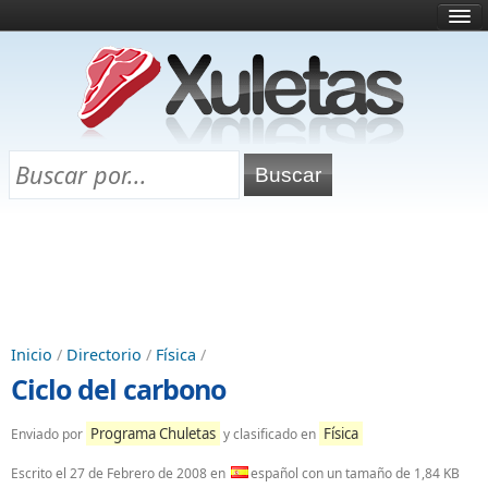
Inicio
¿Qué es esto?
Directorio
Selectividad
Chuletas para exámenes
Programa Chuletas
Inicio
/
Directorio
/
Física
/
Ciclo del carbono
Programa Chuletas
Física
Enviado por
y clasificado en
Escrito el
27 de Febrero de 2008
en
español con un tamaño de 1,84 KB