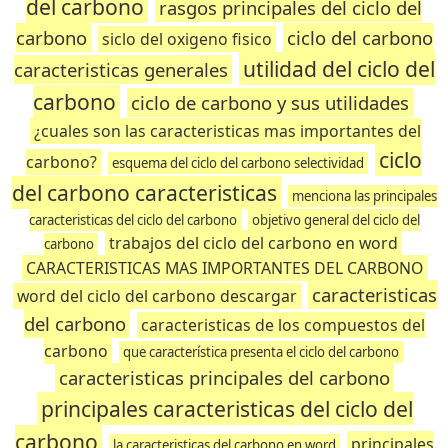
del carbono
rasgos principales del ciclo del
carbono
ciclo del carbono
siclo del oxigeno fisico
utilidad del ciclo del
caracteristicas generales
carbono
ciclo de carbono y sus utilidades
¿cuales son las caracteristicas mas importantes del
ciclo
carbono?
esquema del ciclo del carbono selectividad
del carbono caracteristicas
menciona las principales
caracteristicas del ciclo del carbono
objetivo general del ciclo del
trabajos del ciclo del carbono en word
carbono
CARACTERISTICAS MAS IMPORTANTES DEL CARBONO
caracteristicas
word del ciclo del carbono descargar
del carbono
caracteristicas de los compuestos del
carbono
que característica presenta el ciclo del carbono
caracteristicas principales del carbono
principales caracteristicas del ciclo del
carbono
principales
la caracteristicas del carbono en word