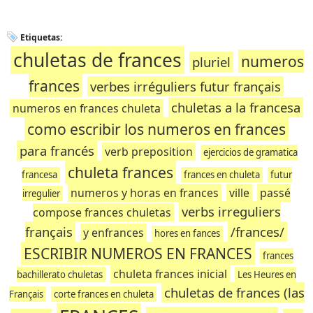
Etiquetas:
chuletas de frances
numeros
pluriel
frances
verbes irréguliers futur français
chuletas a la francesa
numeros en frances chuleta
como escribir los numeros en frances
para francés
verb preposition
ejercicios de gramatica
chuleta frances
francesa
frances en chuleta
futur
numeros y horas en frances
ville
passé
irregulier
verbs irreguliers
compose frances chuletas
français
/frances/
y enfrances
hores en fances
ESCRIBIR NUMEROS EN FRANCES
frances
chuleta frances inicial
bachillerato chuletas
Les Heures en
chuletas de frances (las
Français
corte frances en chuleta