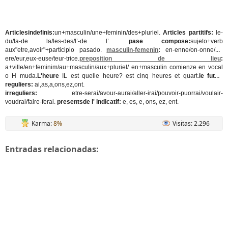
Articlesindefinis:
un+masculin/une+feminin/des+pluriel.
Articles partitifs:
le-
du/la-de la/les-des/l’-de l’.
pase compose:
sujeto+verb
aux"etre,avoir"+participio pasado.
masculin-femenin
:
en-enne/on-onne/er-
ere/eur,eux-euse/teur-trice.
preposition de lieu
:
a+ville/en+feminim/au+masculin/aux+pluriel/ en+masculin comienze en vocal
o H muda.
L'heure
IL est quelle heure? est cinq heures et quart.
le futur:
reguliers:
ai,as,a,ons,ez,ont.
irreguliers:
etre-serai/avour-aurai/aller-irai/pouvoir-puorrai/voulair-
voudrai/faire-ferai.
presents
de l' indicatif:
e, es, e, ons, ez, ent.
Karma:
8%
Visitas: 2.296
Entradas relacionadas: