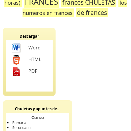
FRANCES
frances CHULETAS
horas)
los
de frances
numeros en frances
Descargar
Word
HTML
PDF
Chuletas y apuntes de...
Curso
Primaria
Secundaria