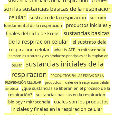
cuales
sustancias iniciales de la respiracion
son las sustancias basicas de la respiracion
celular
sustrato de la respiracion
sustrato
productos iniciales y
fundamental de la respiracion
sustancias basicas
finales del ciclo de krebs
de la respiracion celular
el sustrato dela
respiracion celular
what is ATP in mitrocondia
nombre los sustratos y los productos principales de la respiracion
sustancias iniciales de la
celular
respiracion
PRODUCTOS EN LAS ETAPAS DE LA
RESPIRACIÓN CELULAR
productos iniciales de la respiracion celular
¿qué sustancias se liberan en el proceso de la
aerobica
respiración?
sustancias basicas en la respiracion
cuales son los productos
biology / mitrocondia
iniciales y finales en la respiracion celular