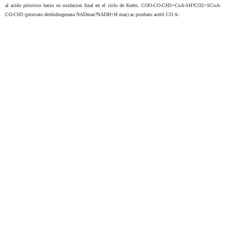
al acido priruvico hacia su oxidacion final en el ciclo de Krebs. COO-CO-CH3+CoA-SH?CO2+SCoA-
CO-CH3 (piruvato deshidrogenasa NADmas?NADH+H mas) ac.pirubato acetil CO A-