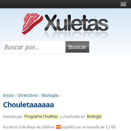
Inicio
¿Qué es esto?
Directorio
Selectividad
Chuletas para exámenes
Programa Chuletas
Inicio
/
Directorio
/
Biología
/
Chouletaaaaaa
Programa Chuletas
Biología
Enviado por
y clasificado en
Escrito el
3 de Mayo de 2008
en
español con un tamaño de 7,2 KB