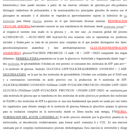
heterotrofos;o bien puede iniciarse a partir de las reservas celulares de glucidos.por ello,podemos
distinguir catabolisno de polisacaridos y de monosacaridos.los principales glucidos de reserva son el
glucogeno en animales y el almidon en vegetales.su aprovechamiento supone la hidrolisis de
las
moleculas
para liberar
glucosa
, proceso en el que intervienen diversas enzimas.
RESPIRACION
CELULAR AEROBIA:
basicamente consiste en una transferencia de electrones desde
moleculas organicas
al oxigeno.el sustrato mas usado es la glucosa y , en este caso ,la ecuacion global del proceso
es:C6H12O6+O2- ----6CO2+6H2O 686 kcal/mol.En esta ecuacion solo se representan los productos
iniciales y finales,pero se trata de un proceso muy complejo en el que pueden distinguirse dos fases:
glucolisis(respiracion anaerobia) y fase aerobia(respiracion):
GLUCOLISIS(RESPIRACION
ANAEROBIA):
glucosa??2ACIDOS PIRUBICOS +2 nadh +H + 2ATP +2H2O comprende dos etapas
diferentes:
PRIMERA ETAPA:
preparatoria en la que la glucosa es fosforilada y fragmentada dando lugar a
dos
moleculas
de gliceraldehido 3-fosfato.en este proceso se consumen dos moleculas de ATP para activar
a la molecula de glucosa. formula: GLUCOSA+2ATP?2GLICERALDEHIDOS 3-FOSFATO + 2 ADP.
SEGUNDA ETAPA
: en la que las dos moleculas de gliceraldehido 3-fosfato son oxidadas por el NAD mas
y a continuacion convertidas en acido piruvico con la produccion de 4 moleculas de ATP.
2GLICERALDEHIDO 3-FOSFATO+NADmas+2ADP+Pi?2ACIDO PIRUVICOS+2NADH+2ATP+2H2O
GLUCOSA+2NADmas+2ADP+Pi?2ACIDOS PIRUVICOS +2NADH+2ATP+2H2O en conclusion,por
cada molecula de glucosa que se transforma en dos moleculas de acido piruvico,se producen dos moleculas
de NADH y dos moleculas de ATP.La glucosis es una ruta fundamental que puede ser usada por casi todos
los organismos para obtener energia de la molecula de glucosa.Ademas,la glucolisis prepara la glucosa
para su oxidacion completa en la mitrocondia donde se libera mucha más energia, FSE
ROBIA:
(
FORMACION DEL ACETIL COENZIMA A
)
:
El acido piruvico obtenido por la glucolisis penetra en la
mitrocondia, se descarboxila oxidativamente, para formar acetil coenzima A y CO2. Es una reaccion
catalizada por el complejo multienzimatico piruvato deshidrogenasa. Esta reaccion es irreversible y dirige