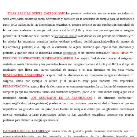
IDEAS BASICAS SOBRE CATABOLISMO
:
los procesos catabolicos son semejantes en todos los
seres vivos,tanto autotrofos como heterotrofos y consisten en la obtencion de energia para las funciones a
partir de la oxidacion de las biomoleculas organicas.el proceso consiste en una combustion controlada de
la cual resulta ademas de energia util para la celula h20,C02 y calor.Este proceso que usa el oxigeno
presente en el medio recibe el nombre de
respiracion celular
.la oxidacion es una perdida de electrones y en
las celulas las sustancias organicas suelen oxidarse mediante deshidrogenacion(perdida de atomos de
H,electrones,y protones).ello implica la existencia de alguna sustancia que capte dichos electrones y
protones y que,por tanto se reduzca.Es decir,la
respiracion
es un proceso redox.
HAY TRES TIPOS DE
PROCESO RESPIRATORIO
:
RESPIRACION AEROBIA
:el aceptor final de electrones es el oxigeno.el
sustrato se oxida totalmente y los productos finales son inorganicos,como el CO2 y el H2O.es el tipo de
respiracion que libera una mayor cantidad de energia y el mas frecuente en los seres vivos.
RESPIRACION ANAEROBIA
:el aceptor final de electrones es un compuesto inorganico diferente del
oxigeno, como por ejemplo el nitrato y el sulfato.es muy poco frecuente esta respiracion.
FERMENTACION
:el aceptor final de electrones es un compuesto organico.La oxidacion del sustrato no es
completa ya que los productos finales son sustancias organicas; por ello se libera menos energia que en la
respiracion aerobia.
LOS SUSTRATOS DE LA RESPIRACION
: las diferentes biomoleculas
organicas(glúcidos,lípidos,proteínas) pueden actuar como sustratos para ser oxidados.Durante el proceso
respiratorio los glucidos son las principales fuentes de energia mientras que los gliceridos constituyen
reservas energeticas a largo plazo.cuando ambos se han agotado,el organismo consume sus propias
proteinas para obtener la energia que necesita.
CATABOLISMO DE GLUSIDOS:
el catabolismo de glucidos puede comenzar directamente con los
monosacaridos,fabricados por los autotrofos o los procedentes de los alimentos ingeridos por