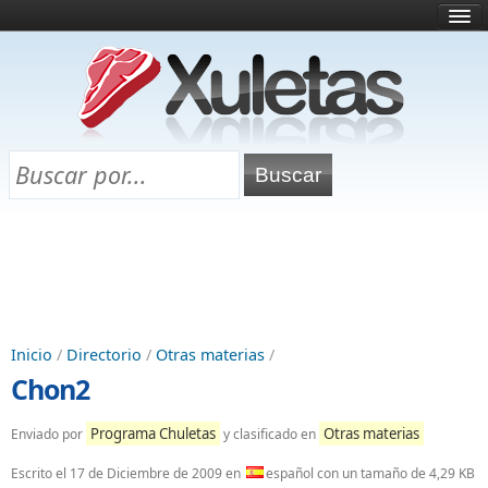
Inicio
¿Qué es esto?
Directorio
Selectividad
Chuletas para exámenes
Programa Chuletas
Inicio
/
Directorio
/
Otras materias
/
Chon2
Programa Chuletas
Otras materias
Enviado por
y clasificado en
Escrito el
17 de Diciembre de 2009
en
español con un tamaño de 4,29 KB