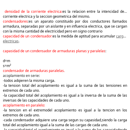
densidad de la corriente electrica:
es la relacion entre la intencidad dela
corriente electrica y la seccion geometrica del mismo.
condensadores
:es un aparato constituido por dos conductores llamados
armadura, separadas por un aislante y en influencia electrica, que se cargan
con la misma cantidad de electricidad pero en signo contrario
capacidad de un condensador:
es la medida de aptitud para acumular
cargas
electricas
.
capasidad de un condensador de armaduras planas y paralelas
:
d=m
s=m²
condensador de armaduras paralelas.
acoplamiento en serie
:
-todos adqieren la misma carga.
-la tension total del acoplamiento es igual a la suma de las tensiones en
extremos de cada uno.
-la capacidad total del acoplamiento es igual a la inversa de la suma de las
inversas de las capacidades de cada uno.
acoplamiento en paralelo:
-la tencion en el extremodel acoplamiento es igual a la tencion en los
extremos de cada uno.
-cada condensador adquiere una carga segun su capasidad,siendo la carga
total del acoplamiento igual a la suma de las cargas de cada uno.
-la capasidad total el acoplamiento es igual a la suma de las capasidadesde