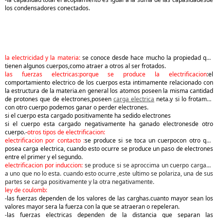
los condensadores conectados.
la electricidad y la materia:
se conoce desde hace mucho la propiedad que
tienen algunos cuerpos,como atraer a otros al ser frotados.
las fuerzas electricas:porque se produce la electrificacion
:el
comportamiento electrico de los cuerpos esta intimamente relacionado con
la estructura de la materia.en general los atomos poseen la misma cantidad
de protones que de electrones,poseen
carga electrica
neta.y si lo frotamos
con otro cuerpo podemos ganar o perder electrones.
si el cuerpo esta cargado positivamente ha sedido electrones
si el cuerpo esta cargado negativamente ha ganado electronesde otro
cuerpo.-
otros tipos de electrificacion:
electrificacion por contacto :
se produce si se toca un cuerpocon otro que
posea carga electrica, cuando esto ocurre se produce un paso de electrones
entre el primer y el segundo.
electrificacion por induccion:
se produce si se aproccima un cuerpo cargado
a uno que no lo esta. cuando esto ocurre ,este ultimo se polariza, una de sus
partes se carga positivamente y la otra negativamente.
ley de coulomb:
-las fuerzas dependen de los valores de las carghas.cuanto mayor sean los
valores mayor sera la fuerza con la que se atraeran o repeleran.
-las fuerzas electricas dependen de la distancia que separan las