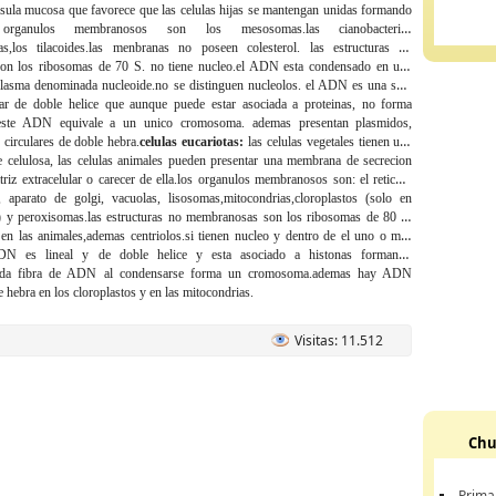
sula mucosa que favorece que las celulas hijas se mantengan unidas formando
rganulos
membranosos son los mesosomas.las cianobacterias
as,los tilacoides.las menbranas no poseen colesterol.
las estructuras
no
on los ribosomas de 70 S.
no tiene
nucleo.el ADN esta condensado en una
oplasma denominada nucleoide.no se distinguen nucleolos.
el ADN
es una sola
lar de doble helice que aunque puede estar asociada a proteinas, no forma
este ADN equivale a un unico cromosoma. ademas presentan plasmidos,
irculares de doble hebra.
celulas eucariotas:
las celulas
vegetales tienen una
e celulosa, las celulas animales pueden presentar una membrana de secrecion
iz extracelular o carecer de ella.
los organulos
membranosos son: el reticulo
, aparato de golgi, vacuolas, lisosomas,mitocondrias,cloroplastos (solo en
) y peroxisomas.
las estructuras
no membranosas son los ribosomas de 80 S,
 en las animales,ademas centriolos.
si tienen
nucleo y dentro de el uno o mas
ADN
es lineal y de doble helice y esta asociado a histonas formando
ada fibra de ADN al condensarse forma un cromosoma.ademas hay ADN
e hebra en los cloroplastos y en las mitocondrias.
Visitas: 11.512
Chu
Prima