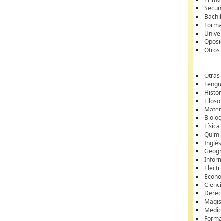
Secun
Bachil
Forma
Unive
Oposi
Otros
Otras
Lengua
Histor
Filoso
Matem
Biolo
Física
Quími
Inglé
Geogr
Infor
Electr
Econ
Cienci
Dere
Magis
Medic
Forma