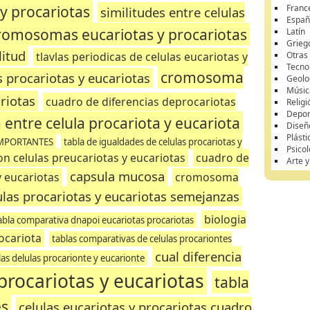
 y procariotas
Franc
similitudes entre celulas
Españ
cromosomas eucariotas y procariotas
Latín
Grieg
litud
tlavlas periodicas de celulas eucariotas y
Otras
Tecnol
cromosoma
 procariotas y eucariotas
Geolo
Músic
riotas
cuadro de diferencias deprocariotas
Religi
Depor
a entre celula procariota y eucariota
Diseñ
Plásti
IMPORTANTES
tabla de igualdades de celulas procariotas y
Psicol
n celulas preucariotas y eucariotas
cuadro de
Arte 
capsula mucosa
y eucariotas
cromosoma
ulas procariotas y eucariotas semejanzas
biologia
abla comparativa dnapoi eucariotas procariotas
ocariota
tablas comparativas de celulas procariontes
cual diferencia
las delulas procarionte y eucarionte
 procariotas y eucariotas
tabla
es
celulas eucariotas y procariotas cuadro