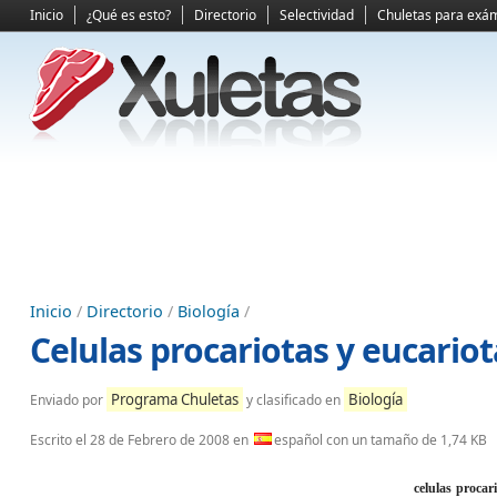
Inicio
¿Qué es esto?
Directorio
Selectividad
Chuletas para exá
Inicio
/
Directorio
/
Biología
/
Celulas procariotas y eucariot
Programa Chuletas
Biología
Enviado por
y clasificado en
Escrito el
28 de Febrero de 2008
en
español con un tamaño de 1,74 KB
celulas procar