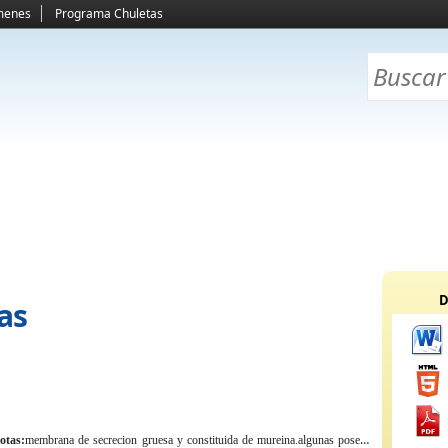
menes
Programa Chuletas
D
as
iotas:
membrana
de secrecion gruesa y constituida de mureina.algunas posenn