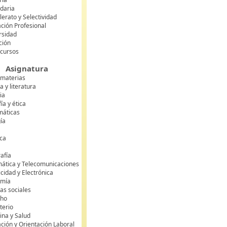
daria
lerato y Selectividad
ción Profesional
rsidad
ción
 cursos
Asignatura
 materias
 y literatura
ia
fía y ética
áticas
gía
ca
s
afía
mática y Telecomunicaciones
icidad y Electrónica
omía
as sociales
cho
terio
ina y Salud
ción y Orientación Laboral