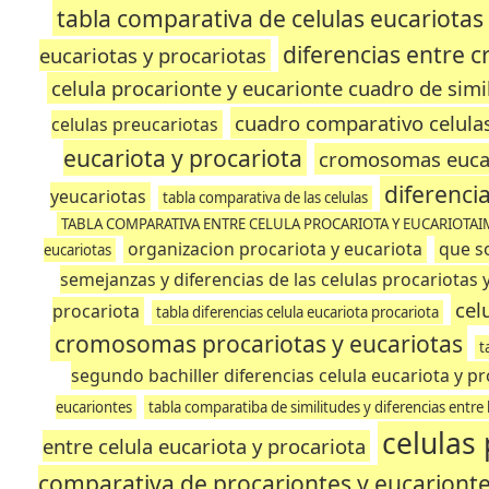
tabla comparativa de celulas eucariotas
diferencias entre 
eucariotas y procariotas
celula procarionte y eucarionte cuadro de simi
cuadro comparativo celulas
celulas preucariotas
eucariota y procariota
cromosomas euca
diferenci
yeucariotas
tabla comparativa de las celulas
TABLA COMPARATIVA ENTRE CELULA PROCARIOTA Y EUCARIOTA
organizacion procariota y eucariota
que so
eucariotas
semejanzas y diferencias de las celulas procariotas 
cel
procariota
tabla diferencias celula eucariota procariota
cromosomas procariotas y eucariotas
t
segundo bachiller diferencias celula eucariota y pr
eucariontes
tabla comparatiba de similitudes y diferencias entre 
celulas
entre celula eucariota y procariota
comparativa de procariontes y eucariont