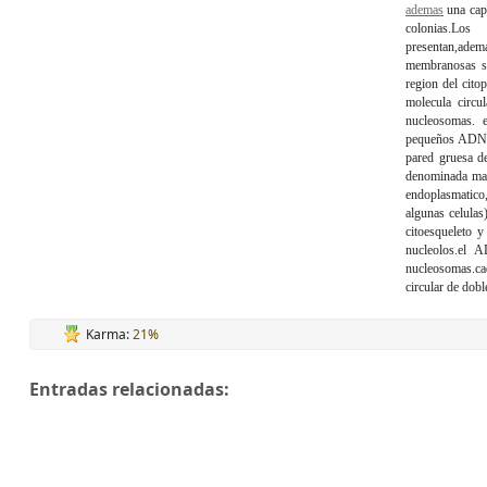
ademas
una cap
colonias.
Los o
presentan,adem
membranosas s
region del cit
molecula circu
nucleosomas. 
pequeños ADN c
pared gruesa d
denominada matr
endoplasmatico
algunas celulas
citoesqueleto y
nucleolos.
el 
nucleosomas.c
circular de dobl
Karma:
21%
Entradas relacionadas: