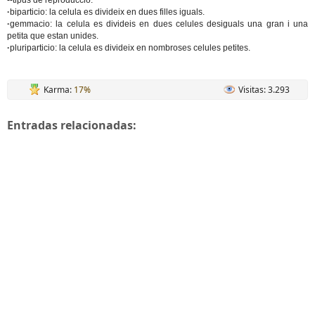
--tipus de reproduccio:
·
biparticio: la celula es divideix en dues filles iguals.
·
gemmacio: la celula es divideis en dues celules desiguals una gran i una
petita que estan unides.
·
pluriparticio: la celula es divideix en nombroses celules petites.
Karma:
17%
Visitas: 3.293
Entradas relacionadas: