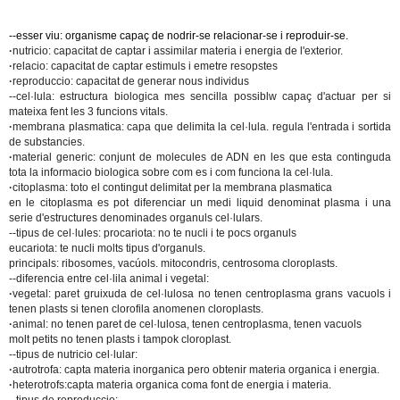
--esser viu: organisme capaç de nodrir-se relacionar-se i reproduir-se.
·
nutricio: capacitat de captar i assimilar materia i energia de l'exterior.
·
relacio: capacitat de captar estimuls i emetre resopstes
·
reproduccio: capacitat de generar nous individus
--cel·lula: estructura biologica mes sencilla possiblw capaç d'actuar per si
mateixa fent les 3 funcions vitals.
·
membrana plasmatica: capa que delimita la cel·lula. regula l'entrada i sortida
de substancies.
·
material generic: conjunt de molecules de ADN en les que esta continguda
tota la informacio biologica sobre com es i com funciona la cel·lula.
·
citoplasma: toto el contingut delimitat per la membrana plasmatica
en le citoplasma es pot diferenciar un medi liquid denominat plasma i una
serie d'estructures denominades organuls cel·lulars.
--tipus de cel·lules: procariota: no te nucli i te pocs organuls
eucariota: te nucli molts tipus d'organuls.
principals: ribosomes, vacúols. mitocondris, centrosoma cloroplasts.
--diferencia entre cel·lila animal i vegetal:
·
vegetal: paret gruixuda de cel·lulosa no tenen centroplasma grans vacuols i
tenen plasts si tenen clorofila anomenen cloroplasts.
·
animal: no tenen paret de cel·lulosa, tenen centroplasma, tenen vacuols
molt petits no tenen plasts i tampok cloroplast.
--tipus de nutricio cel·lular:
·
autrotrofa: capta materia inorganica pero obtenir materia organica i energia.
·
heterotrofs:capta materia organica coma font de energia i materia.