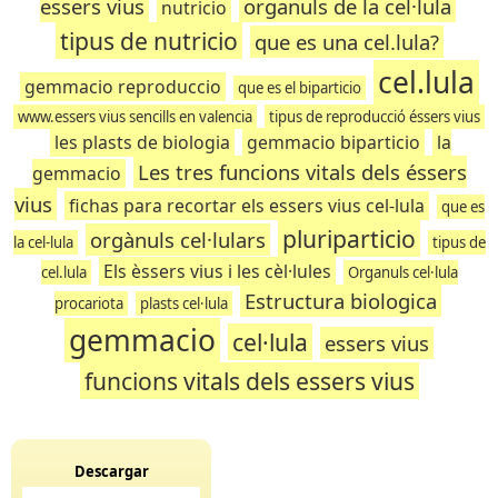
essers vius
organuls de la cel·lula
nutricio
tipus de nutricio
que es una cel.lula?
cel.lula
gemmacio reproduccio
que es el biparticio
www.essers vius sencills en valencia
tipus de reproducció éssers vius
les plasts de biologia
gemmacio biparticio
la
Les tres funcions vitals dels éssers
gemmacio
vius
fichas para recortar els essers vius cel-lula
que es
pluriparticio
orgànuls cel·lulars
la cel-lula
tipus de
Els èssers vius i les cèl·lules
cel.lula
Organuls cel·lula
Estructura biologica
procariota
plasts cel·lula
gemmacio
cel·lula
essers vius
funcions vitals dels essers vius
Descargar