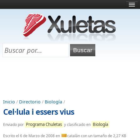
Inicio
¿Qué es esto?
Directorio
Selectividad
Chuletas para exámenes
Programa Chuletas
Inicio
/
Directorio
/
Biología
/
Cel·lula i essers vius
Programa Chuletas
Biología
Enviado por
y clasificado en
Escrito el
6 de Marzo de 2008
en
catalán con un tamaño de 2,27 KB