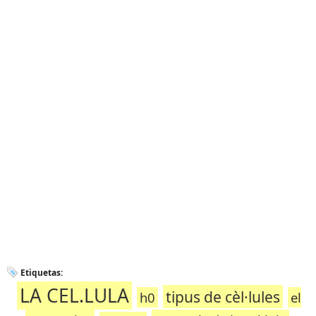
Etiquetas:
LA CEL.LULA
tipus de cèl·lules
h0
el