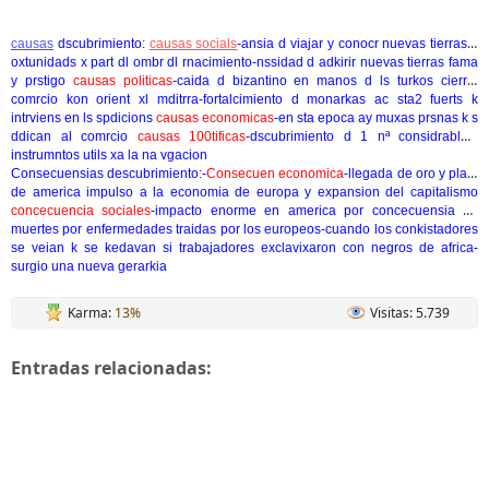
causas
dscubrimiento
:
causas socials
-ansia d viajar y conocr nuevas tierras y
oxtunidads x part dl ombr dl rnacimiento-nssidad d adkirir nuevas tierras fama
y prstigo
causas politicas
-caida d bizantino en manos d ls turkos cierral
comrcio kon orient xl mditrra-fortalcimiento d monarkas ac sta2 fuerts k
intrviens en ls spdicions
causas economicas
-en sta epoca ay muxas prsnas k s
ddican al comrcio
causas 100tificas
-dscubrimiento d 1 nª considrabl d
instrumntos utils xa la na vgacion
Consecuensias descubrimiento
:-
Consecuen economica
-llegada de oro y plata
de america impulso a la economia de europa y expansion del capitalismo
concecuencia sociales
-impacto enorme en america por concecuensia de
muertes por enfermedades traidas por los europeos-cuando los conkistadores
se veian k se kedavan si trabajadores exclavixaron con negros de africa-
surgio una nueva gerarkia
Karma:
13%
Visitas: 5.739
Entradas relacionadas: